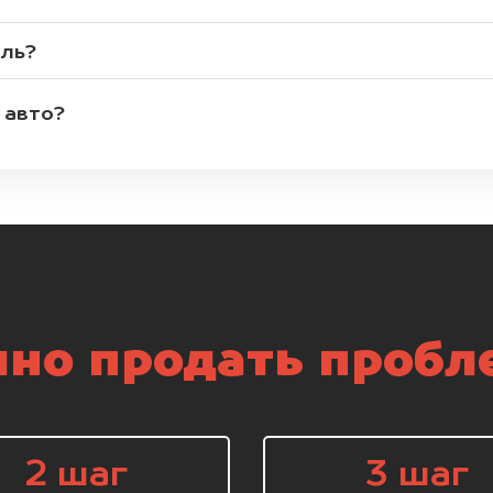
иль?
 авто?
но продать пробл
2 шаг
3 шаг