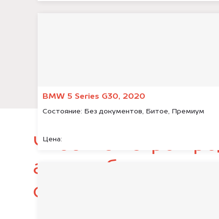
BMW 5 Series G30, 2020
Состояние:
Без документов, Битое, Премиум
Чтобы быстро про
Цена:
автомобиль, подг
следующие докум