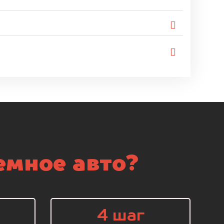
емное авто?
4 шаг