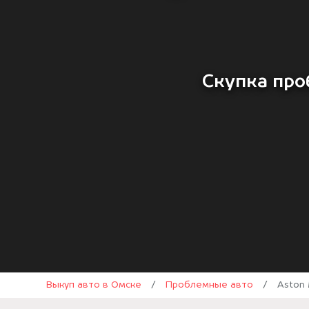
Скупка про
Выкуп авто в Омске
/
Проблемные авто
/
Aston 