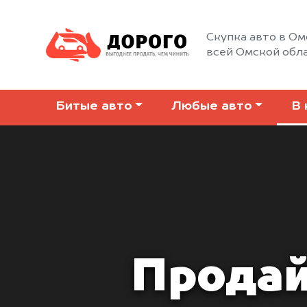
Скупка авто в Ом
всей Омской обл
Битые авто
Любые авто
В 
Продай