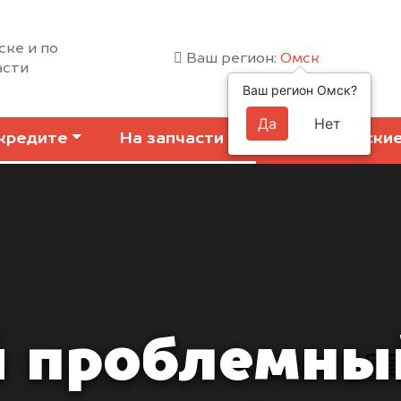
ске и по
Ваш регион:
Омск
асти
Ваш регион Омск?
Да
Нет
кредите
На запчасти
Коммерчески
 проблемны