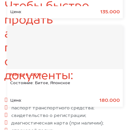
Чтобы быстро
135.000
Цена:
продать
автомобиль,
подготовьте
следующие
документы:
Mazda 6, 2019
Состояние:
Битое, Японское
паспорт гражданина РФ;
180.000
Цена:
паспорт транспортного средства;
свидетельство о регистрации;
диагностическая карта (при наличии);