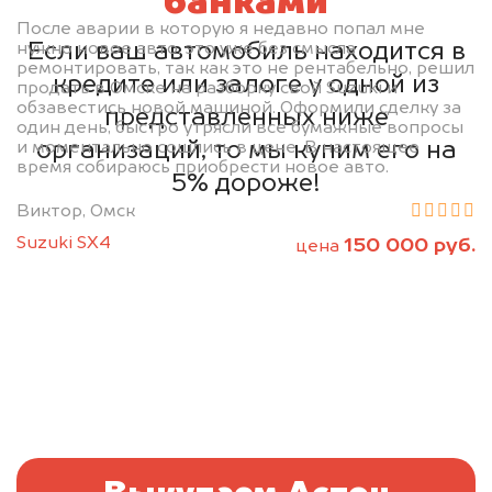
банками
После аварии в которую я недавно попал мне
Если ваш автомобиль находится в
нужно новое авто, это уже без смысла
ремонтировать, так как это не рентабельно, решил
кредите или залоге у одной из
продать в Омске на разборку свой Suzuki и
обзавестись новой машиной. Оформили сделку за
представленных ниже
один день, быстро утрясли все бумажные вопросы
организаций, то мы купим его на
и моментально сошлись в цене. В настоящее
время собираюсь приобрести новое авто.
5% дороже!
Виктор, Омск
Suzuki SX4
150 000 руб.
цена