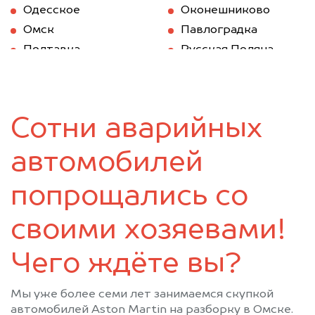
Одесское
Оконешниково
Омск
Павлоградка
Полтавка
Русская Поляна
Саргатское
Седельниково
Таврическое
Тара
Тевриз
Тюкалинск
Сотни аварийных
Усть-Ишим
Черлак
Шербакуль
автомобилей
попрощались со
своими хозяевами!
Чего ждёте вы?
Мы уже более семи лет занимаемся скупкой
автомобилей Aston Martin на разборку в Омске.