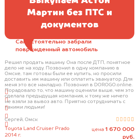
Выкупаем Астон
Мартин без ПТС и
документов
Самостоятельно забрали
поврежденный автомобиль
Отправьте фотографии автомобиля — через
Решил продать машину. Она после ДТП, понятное
минуту эксперт-оценщик назовёт сумму.
дело не на ходу. Позвонил в одну компанию в
Омске, там готовы были ее купить, но просили
доставить им машину или оплатить эвакуатор. Для
1. Сфотографируйте машину:
меня это все накладно. Позвонил в DOROGO.online.
Порадовало то, что машину оценили выше, чем это
спереди
сделала предыдущая компания, к тому же ничего
сзади
не взяли за вывоз авто. Приятно сотрудничать с
такими людьми!
слева
справа
Сергей, Омск
салон
Toyota Land Cruiser Prado
1 670 000
цена
2014 г.
2. Отправьте фотографии на номер
руб.