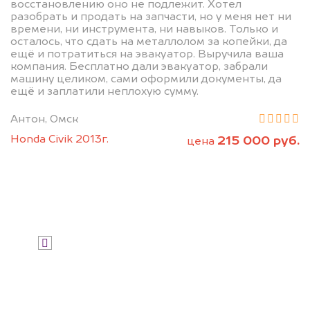
восстановлению оно не подлежит. Хотел
разборку.
разобрать и продать на запчасти, но у меня нет ни
времени, ни инструмента, ни навыков. Только и
Мы купим ваше авто на 20.000 руб.
осталось, что сдать на металлолом за копейки, да
дороже, чем предлагают на
ещё и потратиться на эвакуатор. Выручила ваша
компания. Бесплатно дали эвакуатор, забрали
автоаукционах.
машину целиком, сами оформили документы, да
ещё и заплатили неплохую сумму.
Антон, Омск
Honda Civik 2013г.
215 000 руб.
цена
Узнать стоимость
Я даю согласие на обработку своих
персональных данных и соглашаюсь с
политикой конфиденциальности