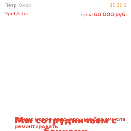
Петр, Омск
Opel Astra
60 000 руб.
цена
Мы сотрудничаем с
Нужно новое авто, это уже без смысла
ремонтировать