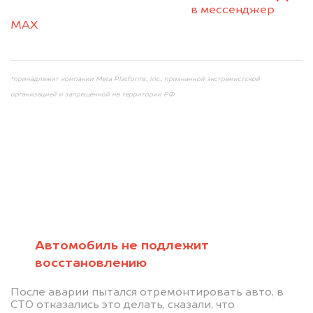
+79584983298 по WhatsApp*,
в мессенджер
MAX
или на электронную почту
info@dorogo.online
*принадлежит компании Meta Platforms, Inc., признанной экстремистской
организацией и запрещённой на территории РФ
Мы консультируем
абсолютно
Автомобиль не подлежит
восстановлению
БЕСПЛАТНО
После аварии пытался отремонтировать авто, в
Узнайте стоимость автомобиля на
СТО отказались это делать, сказали, что