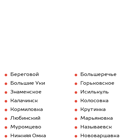
Береговой
Большеречье
Большие Уки
Горьковское
Знаменское
Исилькуль
Калачинск
Колосовка
Кормиловка
Крутинка
Любинский
Марьяновка
Муромцево
Называевск
Нижняя Омка
Нововаршавка