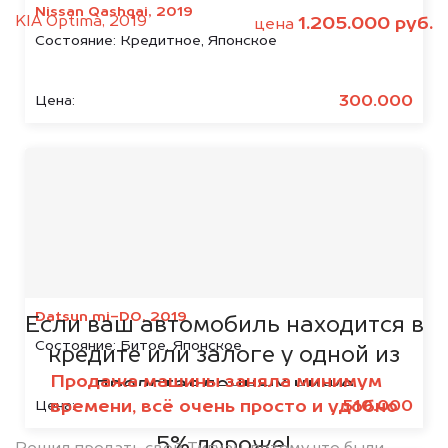
Nissan Qashqai, 2019
KIA Optima, 2019
1.205.000 руб.
цена
Состояние:
Кредитное, Японское
300.000
Цена:
Мы сотрудничаем с
банками
Datsun mi-DO, 2019
Если ваш автомобиль находится в
Состояние:
Битое, Японское
кредите или залоге у одной из
Продажа машины заняла минимум
представленных ниже
времени, всё очень просто и удобно
510.000
Цена:
организаций, то мы купим его на
5% дороже!