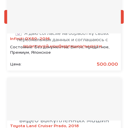
Добавить фото, если есть
ОЦЕНИТЬ
Я даю согласие на обработку своих
Infiniti QX80, 2016
персональных данных и соглашаюсь с
политикой конфиденциальности
Состояние:
Без документов, Битое, Кредитное,
Премиум, Японское
500.000
Цена:
Срочный выкуп
автомобилей
видео выкупленных машин
Toyota Land Cruiser Prado, 2018