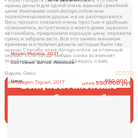
Решил продать свой Тигуан, потому что были
нужны деньги для одной очень важной семейной
цели. Компанию omsk.dorogo.online мне
порекомендовали друзья, и я не разочаровался.
Весь процесс оказался очень простым и удобным:
созвонились, встретились у моего дома, оценили
автомобиль, предложили хорошую цену, перевели
сумму и забрали авто. Всё это заняло минимум
времени, и я получил деньги, которые были так
нужны. Спасибо omsk.dorogo.online за отличный
Nissan Murano, 2021
сервис! Если когда-нибудь снова возникнет
подобная ситуация, сразу обращусь к вам.
Состояние:
Битое, Японское
Вадим, Омск
950.000
Цена:
Volkswagen Tiguan, 2017
550.000 руб.
цена
Выкупаем японские
автомобили в любом
состоянии