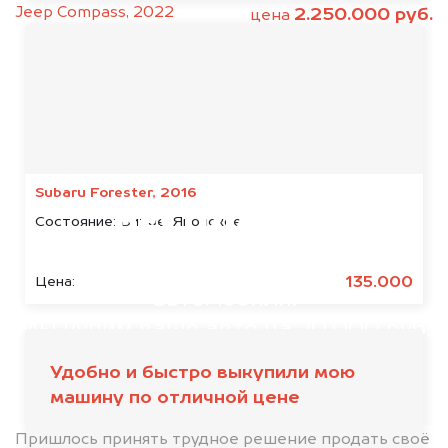
Jeep Compass, 2022
2.250.000 руб.
цена
Мы консультируем
абсолютно
Subaru Forester, 2016
БЕСПЛАТНО
Состояние:
Битое, Японское
Узнайте стоимость японского
135.000
Цена:
автомобиля.
Мы купим ваше авто на 20.000 руб.
дороже, чем предлагают на
Удобно и быстро выкупили мою
автоаукционах.
машину по отличной цене
Пришлось принять трудное решение продать своё