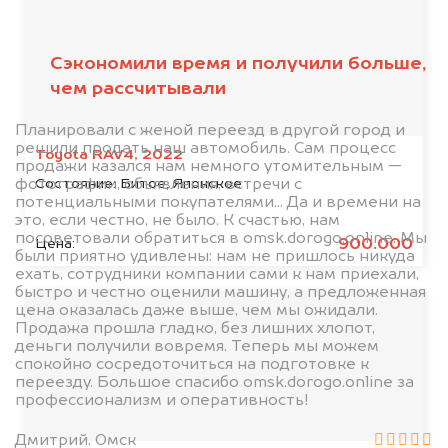
клиентов
Сэкономили время и получили больше,
чем рассчитывали
Планировали с женой переезд в другой город и
решили продать наш автомобиль. Сам процесс
Toyota RAV4, 2022
продажи казался нам немного утомительным —
Состояние:
Битое, Японское
фотографии, объявления, встречи с
потенциальными покупателями... Да и времени на
это, если честно, не было. К счастью, нам
посоветовали обратиться в omsk.dorogo.online. Мы
900.000
Цена:
были приятно удивлены: нам не пришлось никуда
ехать, сотрудники компании сами к нам приехали,
быстро и честно оценили машину, а предложенная
цена оказалась даже выше, чем мы ожидали.
Продажа прошла гладко, без лишних хлопот,
деньги получили вовремя. Теперь мы можем
спокойно сосредоточиться на подготовке к
переезду. Большое спасибо omsk.dorogo.online за
профессионализм и оперативность!
Дмитрий, Омск