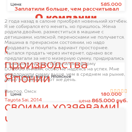
Усть-Ишим
Черлак
585.000
Цена:
Заплатили больше, чем рассчитывал
Шербакуль
О компании
2 года назад в салоне приобрёл новенький хэтчбек.
Я не собирался его менять, но пришлось. Жена
DOROGO.online
родила двойню, разместиться в машине с
детишками, коляской, переносками не получается.
Машина в прекрасном состоянии, но надо
Сотни автомобилей
продавать и покупать вариант просторнее.
Пытался продать через интернет, однако все
предлагали за него мизерную сумму, придирались
производства
к каждому пустяку. Обратился в фирму
Mazda 6, 2019
DOROGO.онлайн, особо не надеясь на успех. Мне
предложили сумму выше, чем в среднем на рынке,
Японии
Состояние:
Битое, Японское
деньги получил в тот же день.
попрощались со
Виктор, Омск
180.000
Цена:
Tayota Sai, 2014
865.000 руб.
цена
своими хозяевами!
Чего ждёте вы?