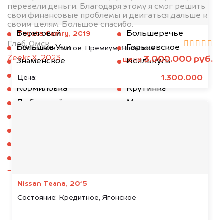
перевели деньги. Благодаря этому я смог решить
свои финансовые проблемы и двигаться дальше к
своим целям. Большое спасибо.
Береговой
Большеречье
Toyota Camry, 2019
Глеб, Омск
Большие Уки
Горьковское
Состояние:
Битое, Премиум, Японское
Zeekr X, 2023
3.000.000 руб.
цена
Знаменское
Исилькуль
Калачинск
Колосовка
1.300.000
Цена:
Кормиловка
Крутинка
Любинский
Марьяновка
Муромцево
Называевск
Нижняя Омка
Нововаршавка
Одесское
Оконешниково
Омск
Павлоградка
Полтавка
Русская Поляна
Nissan Teana, 2015
Саргатское
Седельниково
Состояние:
Кредитное, Японское
Таврическое
Тара
Тевриз
Тюкалинск