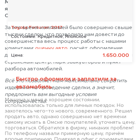
Мы уже более семи лет занимаемся скупкой
японских автомобилей в Омске и по всей
Омской области.
Toyota Fortuner, 2017
За это время компанией было совершено свыше
тысячи сделок, что позволило нам довести до
Состояние:
Кредитное, Японское
совершенства весь процесс работы с нашими
клиентами:
оценку авто
, расчёт, оформление
документов, эвакуацию. Мы имеем собственный
1.650.000
Цена:
сервисный центр, парк эвакуаторов и пункт
разбора автомобилей.
Быстро оформили и заплатили за
Всё это позволяет нам максимально сократить
автомобиль
издержки на проведение сделки, а значит,
предложить вам выгодные условия
Машина у меня в хорошем состоянии,
сотрудничества.
использовалась только для личных поездок. Но
захотелось чего-то нового, современного. Решил
продать авто, однако совершенно нет времени
самому искать в Омске покупателей, уточнять цену,
торговаться. Обратился в фирму, никаких проблем!
По телефону назвали примерную цену, причём
вполне приличную. Приехал в офис с документами,