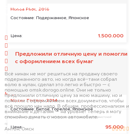
Отправьте фотографии автомобиля — через
Honda Pilot, 2016
минуту эксперт-оценщик назовёт сумму.
Состояние:
Подержанное, Японское
1. Сфотографируйте машину:
1.500.000
Цена:
спереди
сзади
Предложили отличную цену и помогли
слева
с оформлением всех бумаг
справа
салон
Всё никак не мог решиться на продажу своего
подержанного авто, но когда всё-таки собрал
2. Отправьте фотографии на номер
волю в кулак, сделал это легко и быстро — с
+79584983298 по WhatsApp*,
в мессенджер
помощью omsk.dorogo.online. Они не только
MAX
или на электронную почту
предложили отличную цену за мою машину, но и
Nissan Terrano, 2014
info@dorogo.online
помогли с оформлением всех документов, чтобы
всё прошло как надо. В общем, профессионализм и
Состояние:
Битое, Горелое, Японское
внимание к деталям — на уровне! Теперь я могу
спокойно думать о новом автомобиле.
*принадлежит компании Meta Platforms, Inc., признанной экстремистской
организацией и запрещённой на территории РФ
95.000
Цена:
Антон, Омск