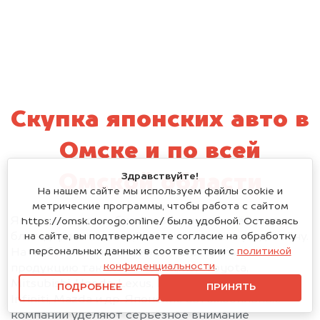
Скупка японских авто в
Омске и по всей
Здравствуйте!
Омской области
На нашем сайте мы используем файлы cookie и
метрические программы, чтобы работа с сайтом
Японские автомобили известны во всём мире
https://omsk.dorogo.online/ была удобной. Оставаясь
благодаря своим надёжности, качеству и дизайну.
на сайте, вы подтверждаете согласие на обработку
персональных данных в соответствии с
политикой
На любом континенте можно встретить
конфиденциальности
.
продукцию таких компаний, как Toyota,
Mitsubishi, Honda, Lexus, Nissan, Subaru, Suzuki,
ПОДРОБНЕЕ
ПРИНЯТЬ
Infiniti, Mazda и др. Японские автомобильные
компании уделяют серьёзное внимание