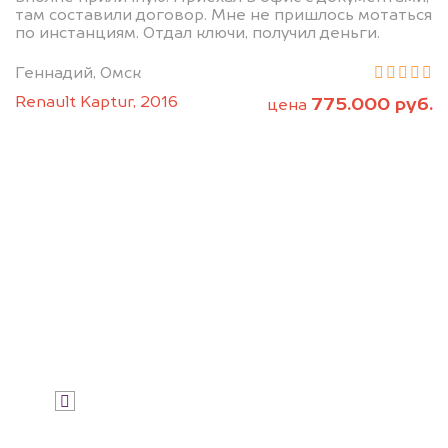
Позвоните нам: 8 (800)
там составили договор. Мне не пришлось мотаться
по инстанциям. Отдал ключи, получил деньги.
551-81-15
Геннадий, Омск
Мы проконсультируем вас и
Renault Kaptur, 2016
775.000 руб.
цена
рассчитаем стоимость вашего
японского автомобиля.
Узнать цену
Я даю согласие на обработку своих
персональных данных и соглашаюсь с
политикой конфиденциальности