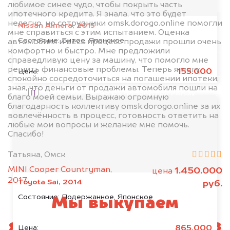
любимое синее чудо, чтобы покрыть часть
ипотечного кредита. Я знала, что это будет
нелегко, но сотрудники omsk.dorogo.online помогли
Nissan Almera, 2015
мне справиться с этим испытанием. Оценка
Состояние:
Битое, Японское
автомобиля и весь процесс продажи прошли очень
комфортно и быстро. Мне предложили
справедливую цену за машину, что помогло мне
Узнать стоимость
решить финансовые проблемы. Теперь я могу
155.000
Цена:
спокойно сосредоточиться на погашении ипотеки,
зная, что деньги от продажи автомобиля пошли на
Я даю согласие на обработку своих
благо моей семьи. Выражаю огромную
персональных данных и соглашаюсь с
благодарность коллективу omsk.dorogo.online за их
вовлечённость в процесс, готовность ответить на
политикой конфиденциальности
любые мои вопросы и желание мне помочь.
Спасибо!
Татьяна, Омск
MINI Cooper Countryman,
1.450.000
цена
2017
Toyota Sai, 2014
руб.
Состояние:
Подержанное, Японское
Мы выкупаем
японские автомобили в
865.000
Цена: