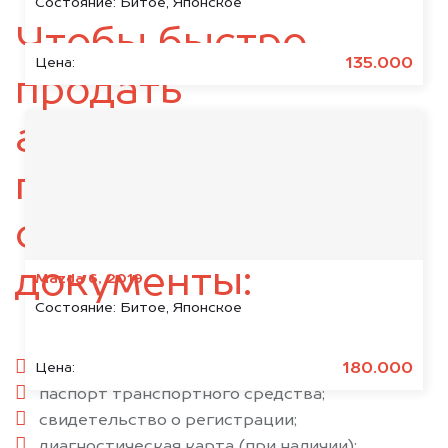
Состояние:
Битое, Японское
Чтобы быстро
135.000
Цена:
продать
автомобиль,
подготовьте
следующие
документы:
Mazda 6, 2019
Состояние:
Битое, Японское
паспорт гражданина РФ;
180.000
Цена:
паспорт транспортного средства;
свидетельство о регистрации;
диагностическая карта (при наличии);