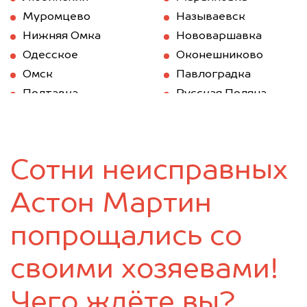
Муромцево
Называевск
Нижняя Омка
Нововаршавка
Одесское
Оконешниково
Омск
Павлоградка
Полтавка
Русская Поляна
Саргатское
Седельниково
Таврическое
Тара
Тевриз
Тюкалинск
Сотни неисправных
Усть-Ишим
Черлак
Шербакуль
Астон Мартин
попрощались со
своими хозяевами!
Чего ждёте вы?