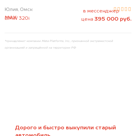
2. Отправьте фотографии на номер
Юлия, Омск
+79584983298 по WhatsApp*,
в мессенджер
MAX
или на электронную почту
BMW 320i
395 000 руб.
цена
info@dorogo.online
*принадлежит компании Meta Platforms, Inc., признанной экстремистской
организацией и запрещённой на территории РФ
Мы консультируем
абсолютно
БЕСПЛАТНО
Дорого и быстро выкупили старый
автомобиль