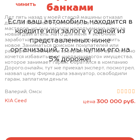
чинить
банками
Лет пять назад у моей старой машины отказал
Если ваш автомобиль находится в
движок. Пытался отремонтировать, вызвал
мастеров, но они загнули неподъемную цену за
кредите или залоге у одной из
новый двигатель. Авто для меня – источник
представленных ниже
заработка, пришлось поднатужиться и купить
новое. Заниматься поиском покупателей или
организаций, то мы купим его на
разбором на запчасти совершенно нет времени, но
хочется избавиться от «недвижимого» имущества,
5% дороже!
которое занимает гараж. Обратился в компанию
Дорого.онлайн, тут же приехал эксперт, посмотрел,
назвал цену. Фирма дала эвакуатор, освободили
гараж, заплатили деньги.
Валерий, Омск
KIA Ceed
300 000 руб.
цена