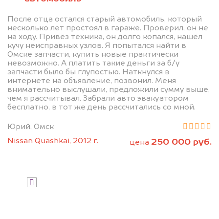
Узнайте стоимость неисправного
После отца остался старый автомобиль, который
Aston Martin на разбор.
несколько лет простоял в гараже. Проверил, он не
Мы купим ваше авто на 20.000 руб.
на ходу. Привёз техника, он долго копался, нашёл
кучу неисправных узлов. Я попытался найти в
дороже, чем предлагают на
Омске запчасти, купить новые практически
невозможно. А платить такие деньги за б/у
автоаукционах.
запчасти было бы глупостью. Наткнулся в
интернете на объявление, позвонил. Меня
внимательно выслушали, предложили сумму выше,
чем я рассчитывал. Забрали авто эвакуатором
бесплатно, в тот же день рассчитались со мной.
Юрий, Омск
Nissan Quashkai, 2012 г.
250 000 руб.
цена
Узнать стоимость
Я даю согласие на обработку своих
персональных данных и соглашаюсь с
политикой конфиденциальности