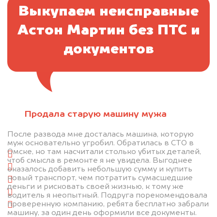
Выкупаем неисправные
Астон Мартин без ПТС и
документов
Отправьте фотографии автомобиля — через
Продала старую машину мужа
минуту эксперт-оценщик назовёт сумму.
После развода мне досталась машина, которую
1. Сфотографируйте машину:
муж основательно угробил. Обратилась в СТО в
Омске, но там насчитали столько убитых деталей,
спереди
чтоб смысла в ремонте я не увидела. Выгоднее
сзади
оказалось добавить небольшую сумму и купить
новый транспорт, чем потратить сумасшедшие
слева
деньги и рисковать своей жизнью, к тому же
справа
водитель я неопытный. Подруга порекомендовала
проверенную компанию, ребята бесплатно забрали
салон
машину, за один день оформили все документы.