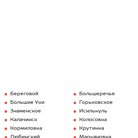
Береговой
Большеречье
Большие Уки
Горьковское
Знаменское
Исилькуль
Калачинск
Колосовка
Кормиловка
Крутинка
Любинский
Марьяновка