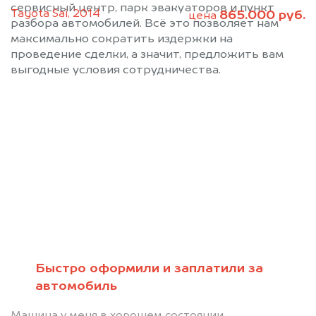
сервисный центр, парк эвакуаторов и пункт
Tayota Sai, 2014
865.000 руб.
цена
разбора автомобилей. Всё это позволяет нам
максимально сократить издержки на
проведение сделки, а значит, предложить вам
выгодные условия сотрудничества.
Позвоните нам: 8 (800)
551-81-15
Мы проконсультируем вас и
рассчитаем стоимость вашего Сеат.
Быстро оформили и заплатили за
автомобиль
Машина у меня в хорошем состоянии,