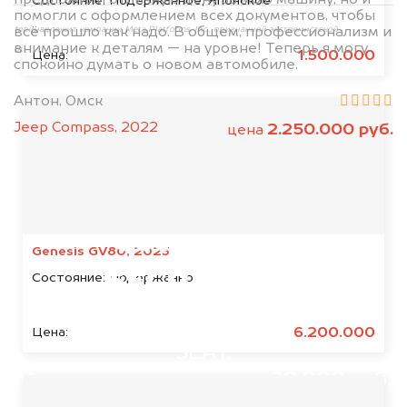
Состояние:
Подержанное, Японское
помогли с оформлением всех документов, чтобы
всё прошло как надо. В общем, профессионализм и
*принадлежит компании Meta Platforms, Inc., признанной экстремистской
внимание к деталям — на уровне! Теперь я могу
организацией и запрещённой на территории РФ
1.500.000
Цена:
спокойно думать о новом автомобиле.
Антон, Омск
Jeep Compass, 2022
2.250.000 руб.
цена
Мы консультируем
абсолютно
Genesis GV80, 2023
БЕСПЛАТНО
Состояние:
Подержанное
Узнайте стоимость аварийного
6.200.000
Цена:
SEAT.
Мы купим ваше авто на 20.000 руб.