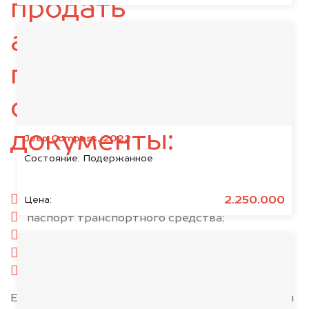
продать
автомобиль,
подготовьте
следующие
документы:
Jeep Compass, 2022
Состояние:
Подержанное
паспорт гражданина РФ;
2.250.000
Цена:
паспорт транспортного средства;
свидетельство о регистрации;
комплект ключей;
при необходимости — доверенность.
Если у вас нет всех документов, то наши юристы