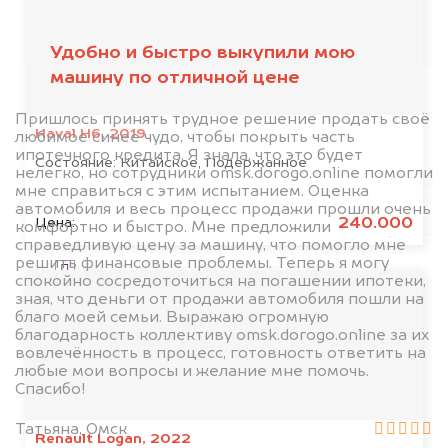
дороже, чем предлагают на
автоаукционах.
Удобно и быстро выкупили мою
машину по отличной цене
Пришлось принять трудное решение продать своё
Haval H6, 2019
любимое синее чудо, чтобы покрыть часть
ипотечного кредита. Я знала, что это будет
Состояние:
Китайское, Подержанное
нелегко, но сотрудники omsk.dorogo.online помогли
мне справиться с этим испытанием. Оценка
автомобиля и весь процесс продажи прошли очень
Узнать стоимость
240.000
Цена:
комфортно и быстро. Мне предложили
справедливую цену за машину, что помогло мне
решить финансовые проблемы. Теперь я могу
Я даю согласие на обработку своих
спокойно сосредоточиться на погашении ипотеки,
персональных данных и соглашаюсь с
зная, что деньги от продажи автомобиля пошли на
политикой конфиденциальности
благо моей семьи. Выражаю огромную
благодарность коллективу omsk.dorogo.online за их
вовлечённость в процесс, готовность ответить на
любые мои вопросы и желание мне помочь.
Спасибо!
Татьяна, Омск
Renault Logan, 2022