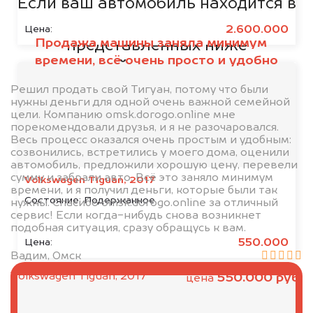
Если ваш автомобиль находится в
кредите или залоге у одной из
2.600.000
Цена:
Продажа машины заняла минимум
представленных ниже
времени, всё очень просто и удобно
организаций, то мы купим его на
5% дороже!
Решил продать свой Тигуан, потому что были
нужны деньги для одной очень важной семейной
цели. Компанию omsk.dorogo.online мне
порекомендовали друзья, и я не разочаровался.
Весь процесс оказался очень простым и удобным:
созвонились, встретились у моего дома, оценили
автомобиль, предложили хорошую цену, перевели
сумму и забрали авто. Всё это заняло минимум
Volkswagen Tiguan, 2017
времени, и я получил деньги, которые были так
Состояние:
Подержанное
нужны. Спасибо omsk.dorogo.online за отличный
сервис! Если когда-нибудь снова возникнет
подобная ситуация, сразу обращусь к вам.
550.000
Цена:
Вадим, Омск
Volkswagen Tiguan, 2017
550.000 руб.
цена
Выкупаем Сеат в любом
состоянии