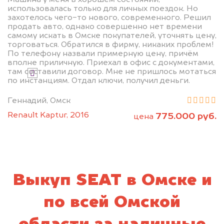
использовалась только для личных поездок. Но
захотелось чего-то нового, современного. Решил
продать авто, однако совершенно нет времени
самому искать в Омске покупателей, уточнять цену,
Узнать цену
торговаться. Обратился в фирму, никаких проблем!
По телефону назвали примерную цену, причём
вполне приличную. Приехал в офис с документами,
там составили договор. Мне не пришлось мотаться
Я даю согласие на обработку своих
по инстанциям. Отдал ключи, получил деньги.
персональных данных и соглашаюсь с
политикой конфиденциальности
Геннадий, Омск
Renault Kaptur, 2016
775.000 руб.
цена
Выкуп SEAT в Омске и
по всей Омской