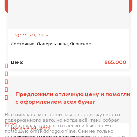
Toyota Sai, 2014
Отправьте фотографии автомобиля — через
минуту эксперт-оценщик назовёт сумму.
Состояние:
Подержанное, Японское
1. Сфотографируйте машину:
865.000
Цена:
спереди
сзади
слева
справа
Предложили отличную цену и помогли
салон
с оформлением всех бумаг
2. Отправьте фотографии на номер
Всё никак не мог решиться на продажу своего
+79584983298 по WhatsApp*,
в мессенджер
подержанного авто, но когда всё-таки собрал
MAX
или на электронную почту
волю в кулак, сделал это легко и быстро — с
Honda Pilot, 2016
info@dorogo.online
помощью omsk.dorogo.online. Они не только
предложили отличную цену за мою машину, но и