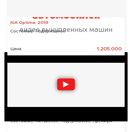
Срочный выкуп
автомобилей
KIA Optima, 2019
видео выкупленных машин
Состояние:
Подержанное
1.205.000
Цена:
Zeekr X, 2023
Состояние:
Китайское, Подержанное, Премиум