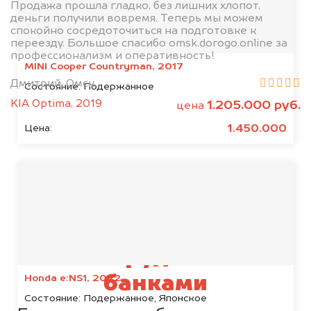
Продажа прошла гладко, без лишних хлопот,
деньги получили вовремя. Теперь мы можем
спокойно сосредоточиться на подготовке к
переезду. Большое спасибо omsk.dorogo.online за
профессионализм и оперативность!
MINI Cooper Countryman, 2017
Дмитрий, Омск
Состояние:
Подержанное
KIA Optima, 2019
1.205.000 руб.
цена
1.450.000
Цена:
Мы сотрудничаем с
Honda e:NS1, 2022
банками
Состояние:
Подержанное, Японское