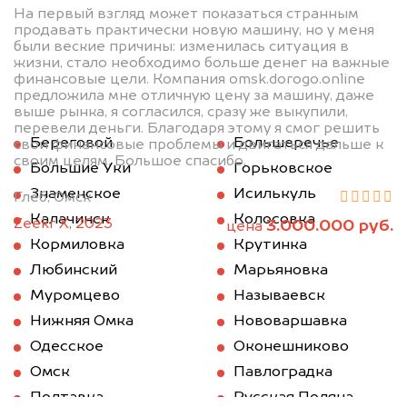
На первый взгляд может показаться странным
продавать практически новую машину, но у меня
были веские причины: изменилась ситуация в
жизни, стало необходимо больше денег на важные
финансовые цели. Компания omsk.dorogo.online
предложила мне отличную цену за машину, даже
выше рынка, я согласился, сразу же выкупили,
перевели деньги. Благодаря этому я смог решить
Береговой
Большеречье
свои финансовые проблемы и двигаться дальше к
своим целям. Большое спасибо.
Большие Уки
Горьковское
Знаменское
Исилькуль
Глеб, Омск
Калачинск
Колосовка
Zeekr X, 2023
3.000.000 руб.
цена
Кормиловка
Крутинка
Любинский
Марьяновка
Муромцево
Называевск
Нижняя Омка
Нововаршавка
Одесское
Оконешниково
Омск
Павлоградка
Полтавка
Русская Поляна