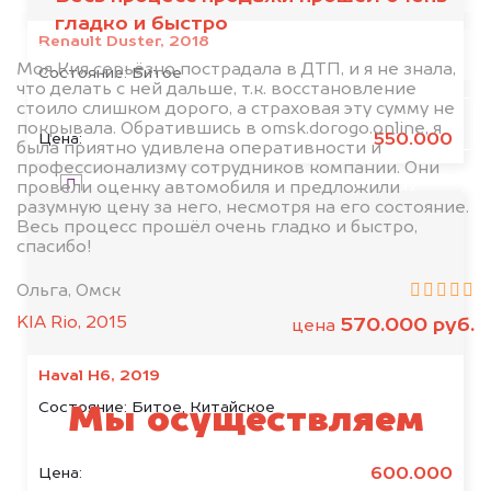
гладко и быстро
Renault Duster, 2018
Моя Кия серьёзно пострадала в ДТП, и я не знала,
Состояние:
Битое
что делать с ней дальше, т.к. восстановление
стоило слишком дорого, а страховая эту сумму не
Узнать стоимость
покрывала. Обратившись в omsk.dorogo.online, я
550.000
Цена:
была приятно удивлена оперативности и
профессионализму сотрудников компании. Они
Я даю согласие на обработку своих
провели оценку автомобиля и предложили
разумную цену за него, несмотря на его состояние.
персональных данных и соглашаюсь с
Весь процесс прошёл очень гладко и быстро,
политикой конфиденциальности
спасибо!
Ольга, Омск
KIA Rio, 2015
570.000 руб.
цена
Haval H6, 2019
Состояние:
Битое, Китайское
Мы осуществляем
выкуп битых
600.000
Цена: