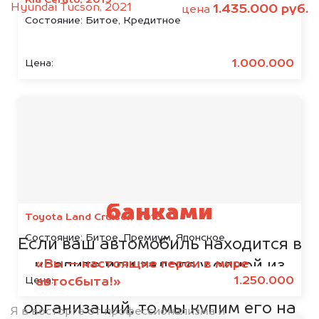
Hyundai Tucson, 2021
1.435.000 руб.
цена
Состояние:
Битое, Кредитное
1.000.000
Цена:
Мы сотрудничаем с
банками
Toyota Land Cruiser, 2015
Состояние:
Битое, Премиум, Японское
Если ваш автомобиль находится в
«Вы — настоящие герои в мире
кредите или залоге у одной из
1.250.000
Цена:
автосбыта!»
представленных ниже
организаций, то мы купим его на
Я в восторге от профессионализма и