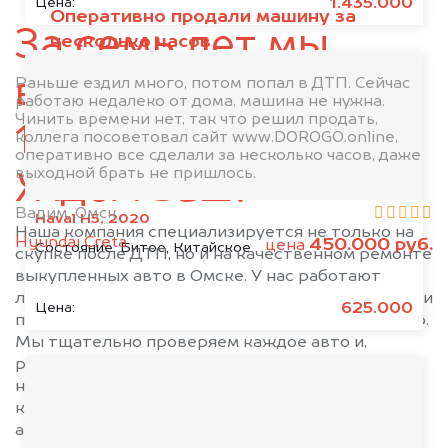
1.435.000
Цена:
Оперативно продали машину за
Тевриз
Тюкалинск
За семь лет мы
несколько часов
Усть-Ишим
Черлак
Шербакуль
выкупили свыше
Раньше ездил много, потом попал в ДТП. Сейчас
работаю недалеко от дома, машина не нужна.
Чинить времени нет, так что решил продать,
1.000 автомобилей.
коллега посоветовал сайт www.DOROGO.online,
оперативно все сделали за несколько часов, даже
выходной брать не пришлось.
Ждём ваш!
Вадим, Омск
Haval H5, 2020
Наша компания специализируется не только на
Hyundai Creta
450.000 руб.
цена
Состояние:
Битое, Китайское
скупке после ДТП, но и на качественном ремонте
выкупленных авто в Омске. У нас работают
лучшие специалисты в области оценки ремонта и
625.000
Цена:
последующей перепродаже поддержанных авто.
Мы тщательно проверяем каждое авто и,
рассчитав возможную стоимость ремонта, мы
называем вам только реальную стоимость,
которая позволит уже сегодня продать ваше
авто. И помните: Автовыкуп ДОРОГО.онлайн