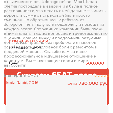
отзывчивости omsk.dorogo.online! Моя Шкода
5% дороже!
слегка пострадала в аварии, и я была в полной
растерянности, что делать с ней дальше — чинить
дорого, а сумма от страховой была просто
смешная. Но обратившись к ребятам из
dorogo.online, я получила поддержку и помощь на
каждом этапе. Сотрудники компании были очень
внимательны к моим вопросам и тревогам, честно
оценили мою машинку и предложили разумные
Renault Duster, 2012
деньги. Всё прошло без проблем, и я наконец
освободилась от головной боли с ремонтом и
Состояние:
Битое
продажей машины. Спасибо вам за ваше
профессиональное и душевное отношение к
клиентам! Вы — настоящие герои в мире
500.000
Цена:
автосбыта!
Скупаем SEAT после
Екатерина, Омск
Škoda Rapid, 2016
730.000 руб.
ДТП дороже, чем на
цена
рынке!