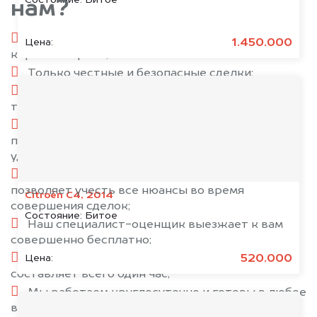
нам?
Мы выполняем свою работу в максимально
1.450.000
Цена:
короткие сроки;
Только честные и безопасные сделки;
Оплату за выкуп производим как наличным,
так и безналичным способом;
Высокие стандарты обслуживания. Наш
приоритет — это стопроцентное
удовлетворение потребностей наших клиентов;
Индивидуальный подход к каждому клиенту
позволяет учесть все нюансы во время
Citroën C4, 2014
совершения сделок;
Состояние:
Битое
Наш специалист-оценщик выезжает к вам
совершенно бесплатно;
520.000
Среднее время совершения сделки
Цена:
составляет всего один час;
Мы работаем круглосуточно и готовы в любое
время принять вашу заявку.