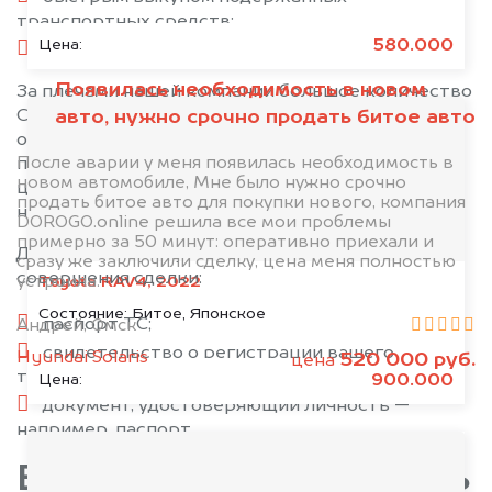
транспортных средств;
580.000
Цена:
выкупом автомобилей любых моделей.
Появилась необходимость в новом
За плечами нашей компании большое количество
авто, нужно срочно продать битое авто
Сеат успешно совершённых сделок. Мы не
ограничены в каких-либо средствах и именно
После аварии у меня появилась необходимость в
поэтому предлагаем своим клиентам выгодные
новом автомобиле, Мне было нужно срочно
цены на выкуп с предоставлением всех
продать битое авто для покупки нового, компания
необходимых документов.
DOROGO.online решила все мои проблемы
примерно за 50 минут: оперативно приехали и
Документы, которые понадобятся вам для
сразу же заключили сделку, цена меня полностью
совершения сделки:
устроила.
Toyota RAV4, 2022
Состояние:
Битое, Японское
паспорт ТС;
Андрей, Омск
свидетельство о регистрации вашего
Hyundai Solaris
520 000 руб.
цена
транспортного средства;
900.000
Цена:
документ, удостоверяющий личность —
например, паспорт.
Возможно ли совершить