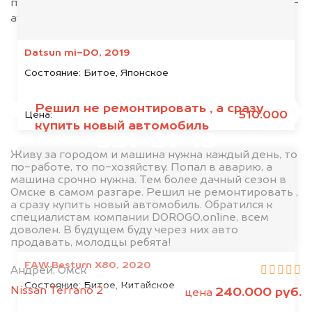
предлагает цены выше, чем на популярных авто-
аукционах.
Datsun mi-DO, 2019
Состояние:
Битое, Японское
Позвоните нам: 8 (800)
Решил не ремонтировать , а сразу
510.000
Цена:
купить новый автомобиль
551-81-15
Живу за городом и машина нужна каждый день, то
по-работе, то по-хозяйству. Попал в аварию, а
Мы проконсультируем вас и
машина срочно нужна. Тем более дачный сезон в
Омске в самом разгаре. Решил не ремонтировать ,
рассчитаем стоимость вашего
а сразу купить новый автомобиль. Обратился к
автомобиля.
специалистам компании DOROGO.online, всем
доволен. В будущем буду через них авто
продавать, молодцы ребята!
FAW Besturn X80, 2020
Андрей, Омск
Состояние:
Битое, Китайское
Nissan Terrano 2
240.000 руб.
цена