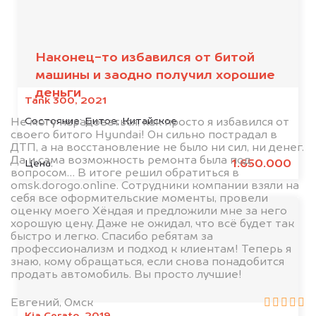
клиентов
Наконец-то избавился от битой
машины и заодно получил хорошие
деньги
Tank 300, 2021
Состояние:
Битое, Китайское
Не могу нарадоваться, как просто я избавился от
своего битого Hyundai! Он сильно пострадал в
ДТП, а на восстановление не было ни сил, ни денег.
Да и сама возможность ремонта была под
1.650.000
Цена:
вопросом… В итоге решил обратиться в
omsk.dorogo.online. Сотрудники компании взяли на
себя все оформительские моменты, провели
оценку моего Хёндая и предложили мне за него
хорошую цену. Даже не ожидал, что всё будет так
быстро и легко. Спасибо ребятам за
профессионализм и подход к клиентам! Теперь я
знаю, кому обращаться, если снова понадобится
продать автомобиль. Вы просто лучшие!
Евгений, Омск
Kia Cerato, 2019