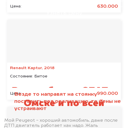
630.000
Цена:
Узнать цену
Я даю согласие на обработку своих
персональных данных и соглашаюсь с
политикой конфиденциальности
Renault Kaptur, 2018
Состояние:
Битое
Выкуп битых SEAT в
990.000
Цена:
Везде то направят на стоянку
поставить под реализацию, то цены не
Омске и по всей
устраивают
Омской области
Мой Peugeot - хороший автомобиль, даже после
ДТП двигатель работает как надо. Жаль