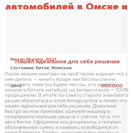
автомобилей в Омске и
по всей Омской
области
Nissan Murano, 2021
Нашел идеальное для себя решение
Состояние:
Битое, Японское
После аварии смотрел на свой Черик и думал, что с
ним делать — чинить вроде как бессмысленно,
продавать тоже (ну будем честны, кто захочет
950.000
Цена:
покупать битого китайца), на запчасти если — 100%
продешевлю. В итоге по совету старого знакомого
решил обратиться к omsk.dorogo.online и понял, что
нашел идеальное для себя решение. Довольно
быстро ко мне приехали, оценили машину и
предложили хорошие деньги, с учетом того, что
авто битое. Оформили все документы, я получил
обозначенную сумму и наконец освободился от
этого балласта. Теперь могу спокойно думать о