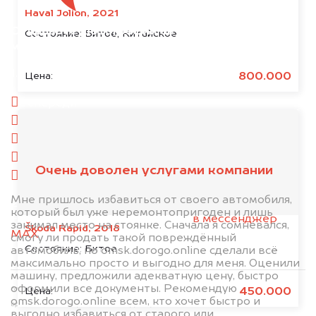
Haval Jolion, 2021
Отправьте фотографии автомобиля — через
Состояние:
Битое, Китайское
минуту эксперт-оценщик назовёт сумму.
1. Сфотографируйте машину:
800.000
Цена:
спереди
сзади
слева
справа
Очень доволен услугами компании
салон
Мне пришлось избавиться от своего автомобиля,
2. Отправьте фотографии на номер
который был уже неремонтопригоден и лишь
+79584983298 по WhatsApp*,
в мессенджер
занимал место на стоянке. Сначала я сомневался,
Škoda Rapid, 2018
MAX
или на электронную почту
смогу ли продать такой повреждённый
Состояние:
Битое
info@dorogo.online
автомобиль, но omsk.dorogo.online сделали всё
максимально просто и выгодно для меня. Оценили
машину, предложили адекватную цену, быстро
оформили все документы. Рекомендую
*принадлежит компании Meta Platforms, Inc., признанной экстремистской
450.000
Цена:
omsk.dorogo.online всем, кто хочет быстро и
организацией и запрещённой на территории РФ
выгодно избавиться от старого или