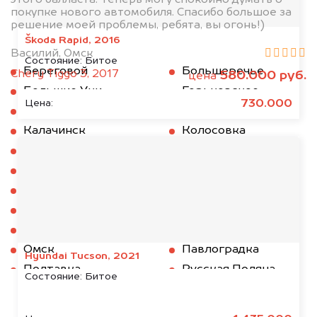
покупке нового автомобиля. Спасибо большое за
решение моей проблемы, ребята, вы огонь!)
Škoda Rapid, 2016
Василий, Омск
Состояние:
Битое
Береговой
Большеречье
Chery Tiggo 3, 2017
580.000 руб.
цена
Большие Уки
Горьковское
730.000
Цена:
Знаменское
Исилькуль
Калачинск
Колосовка
Кормиловка
Крутинка
Любинский
Марьяновка
Муромцево
Называевск
Нижняя Омка
Нововаршавка
Одесское
Оконешниково
Омск
Павлоградка
Hyundai Tucson, 2021
Полтавка
Русская Поляна
Состояние:
Битое
Саргатское
Седельниково
Таврическое
Тара