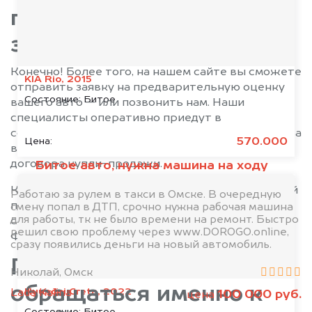
подобную сделку всего
за час?
Конечно! Более того, на нашем сайте вы сможете
KIA Rio, 2015
отправить заявку на предварительную оценку
Состояние:
Битое
вашего авто — или позвонить нам. Наши
специалисты оперативно приедут в
согласованное с вами время. Денежные средства
570.000
Цена:
вы сможете получить уже в момент заключения
договора купли-продажи.
Битое авто, нужна машина на ходу
К каждому клиенту мы находим индивидуальный
Работаю за рулем в такси в Омске. В очередную
подход. Каждая сделка совершается только в
смену попал в ДТП, срочно нужна рабочая машина
для работы, тк не было времени на ремонт. Быстро
соответствии с законодательством Российской
решил свою проблему через www.DOROGO.online,
Федерации.
сразу появились деньги на новый автомобиль.
Почему стоит
Николай, Омск
обращаться именно к
Hyundai Creta, 2022
Lada Kalina
100 000 руб.
цена
Состояние:
Битое