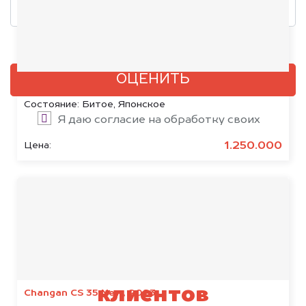
Добавить фото, если есть
ОЦЕНИТЬ
Toyota RAV4, 2020
Состояние:
Битое, Японское
Я даю согласие на обработку своих
персональных данных и соглашаюсь с
1.250.000
Цена:
политикой конфиденциальности
Результаты наших
клиентов
Changan CS 35 New, 2023