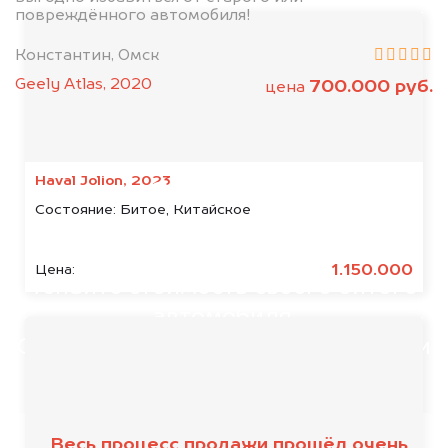
повреждённого автомобиля!
Константин, Омск
Geely Atlas, 2020
700.000 руб.
цена
Мы консультируем
Haval Jolion, 2023
абсолютно
Состояние:
Битое, Китайское
БЕСПЛАТНО
1.150.000
Цена:
Узнайте стоимость своего битого
автомобиля.
Сравните это с тем, что предлагали
другие.
Весь процесс продажи прошёл очень