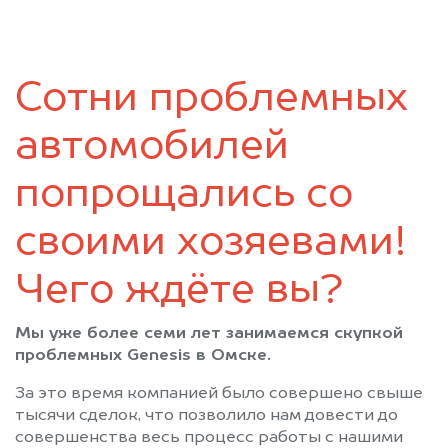
Саргатское
Седельниково
Таврическое
Тара
Тевриз
Тюкалинск
Сотни проблемных
Усть-Ишим
Черлак
Шербакуль
автомобилей
попрощались со
своими хозяевами!
Чего ждёте вы?
Мы уже более семи лет занимаемся скупкой
проблемных Genesis в Омске.
За это время компанией было совершено свыше
тысячи сделок, что позволило нам довести до
совершенства весь процесс работы с нашими