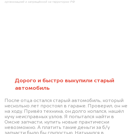
организацией и запрещённой на территории РФ
Мы консультируем
абсолютно
БЕСПЛАТНО
Дорого и быстро выкупили старый
автомобиль
Узнайте стоимость проблемного
После отца остался старый автомобиль, который
автомобиля на разбор.
несколько лет простоял в гараже. Проверил, он не
Мы купим ваше авто на 20.000 руб.
на ходу. Привёз техника, он долго копался, нашёл
кучу неисправных узлов. Я попытался найти в
дороже, чем предлагают на
Омске запчасти, купить новые практически
невозможно. А платить такие деньги за б/у
автоаукционах.
запчасти было бы глупостью. Наткнулся в