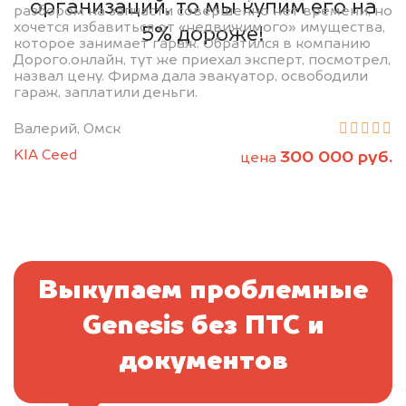
организаций, то мы купим его на
разбором на запчасти совершенно нет времени, но
хочется избавиться от «недвижимого» имущества,
5% дороже!
которое занимает гараж. Обратился в компанию
Дорого.онлайн, тут же приехал эксперт, посмотрел,
назвал цену. Фирма дала эвакуатор, освободили
гараж, заплатили деньги.
Валерий, Омск
KIA Ceed
300 000 руб.
цена
Выкупаем проблемные
Genesis без ПТС и
документов