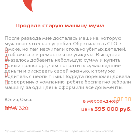
Отправьте фотографии автомобиля — через
Продала старую машину мужа
минуту эксперт-оценщик назовёт сумму.
После развода мне досталась машина, которую
1. Сфотографируйте машину:
муж основательно угробил. Обратилась в СТО в
Омске, но там насчитали столько убитых деталей,
спереди
чтоб смысла в ремонте я не увидела. Выгоднее
сзади
оказалось добавить небольшую сумму и купить
новый транспорт, чем потратить сумасшедшие
слева
деньги и рисковать своей жизнью, к тому же
справа
водитель я неопытный. Подруга порекомендовала
проверенную компанию, ребята бесплатно забрали
салон
машину, за один день оформили все документы.
2. Отправьте фотографии на номер
Юлия, Омск
+79584983298 по WhatsApp*,
в мессенджер
MAX
или на электронную почту
BMW 320i
395 000 руб.
цена
info@dorogo.online
*принадлежит компании Meta Platforms, Inc., признанной экстремистской