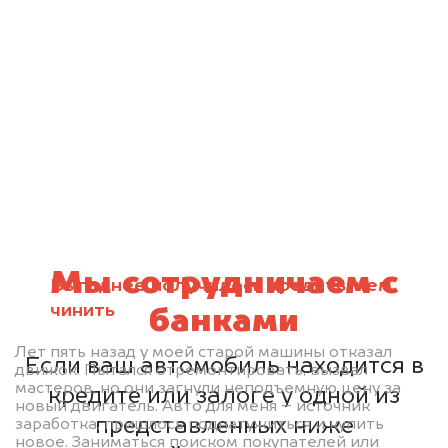
Мы сотрудничаем с
Выгоднее получилось продать, чем
чинить
банками
Лет пять назад у моей старой машины отказал
Если ваш автомобиль находится в
движок. Пытался отремонтировать, вызвал
мастеров, но они загнули неподъемную цену за
кредите или залоге у одной из
новый двигатель. Авто для меня – источник
представленных ниже
заработка, пришлось поднатужиться и купить
новое. Заниматься поиском покупателей или