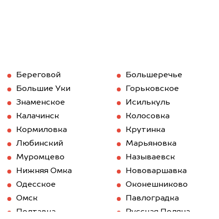
Береговой
Большеречье
Большие Уки
Горьковское
Знаменское
Исилькуль
Калачинск
Колосовка
Кормиловка
Крутинка
Любинский
Марьяновка
Муромцево
Называевск
Нижняя Омка
Нововаршавка
Одесское
Оконешниково
Омск
Павлоградка
Полтавка
Русская Поляна