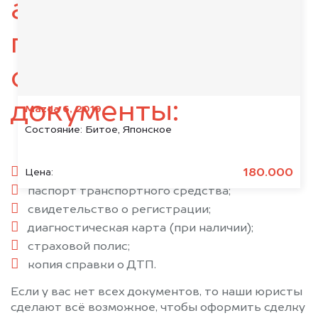
автомобиль,
подготовьте
следующие
документы:
Mazda 6, 2019
Состояние:
Битое, Японское
паспорт гражданина РФ;
180.000
Цена:
паспорт транспортного средства;
свидетельство о регистрации;
диагностическая карта (при наличии);
страховой полис;
копия справки о ДТП.
Если у вас нет всех документов, то наши юристы
сделают всё возможное, чтобы оформить сделку