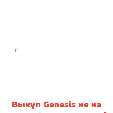
Узнать цену
Я даю согласие на обработку своих
персональных данных и соглашаюсь с
политикой конфиденциальности
Выкуп Genesis не на