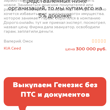
представленных ниже
заработка, пришлось поднатужиться и купить
новое. Заниматься поиском покупателей или
организаций, то мы купим его на
разбором на запчасти совершенно нет времени, но
хочется избавиться от «недвижимого» имущества,
5% дороже!
которое занимает гараж. Обратился в компанию
Дорого.онлайн, тут же приехал эксперт, посмотрел,
назвал цену. Фирма дала эвакуатор, освободили
гараж, заплатили деньги.
Валерий, Омск
KIA Ceed
300 000 руб.
цена
Выкупаем Генезис без
ПТС и документов