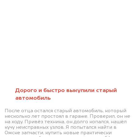
Мы консультируем
абсолютно
БЕСПЛАТНО
Узнайте стоимость вашего Genesis
Дорого и быстро выкупили старый
автомобиль
не на ходу.
Мы купим ваше авто на 20.000 руб.
После отца остался старый автомобиль, который
несколько лет простоял в гараже. Проверил, он не
дороже, чем предлагают на
на ходу. Привёз техника, он долго копался, нашёл
автоаукционах.
кучу неисправных узлов. Я попытался найти в
Омске запчасти, купить новые практически