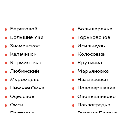
Береговой
Большеречье
Большие Уки
Горьковское
Знаменское
Исилькуль
Калачинск
Колосовка
Кормиловка
Крутинка
Любинский
Марьяновка
Муромцево
Называевск
Нижняя Омка
Нововаршавка
Одесское
Оконешниково
Омск
Павлоградка
Полтавка
Русская Поляна
Саргатское
Седельниково
Таврическое
Тара