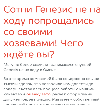
Тевриз
Тюкалинск
Сотни Генезис не на
Усть-Ишим
Черлак
Шербакуль
ходу попрощались
со своими
хозяевами! Чего
ждёте вы?
Мы уже более семи лет занимаемся скупкой
Genesis не на ходу в Омске.
За это время компанией было совершено свыше
тысячи сделок, что позволило нам довести до
совершенства весь процесс работы с нашими
клиентами:
оценку авто
, расчёт, оформление
документов, эвакуацию. Мы имеем собственный
сервисный центр, парк эвакуаторов и пункт