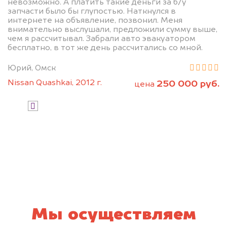
невозможно. А платить такие деньги за б/у
запчасти было бы глупостью. Наткнулся в
интернете на объявление, позвонил. Меня
внимательно выслушали, предложили сумму выше,
чем я рассчитывал. Забрали авто эвакуатором
бесплатно, в тот же день рассчитались со мной.
Юрий, Омск
Узнать стоимость
Nissan Quashkai, 2012 г.
250 000 руб.
цена
Я даю согласие на обработку своих
персональных данных и соглашаюсь с
политикой конфиденциальности
Мы осуществляем