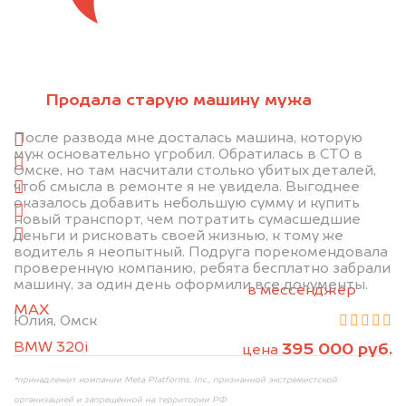
Отправьте фотографии автомобиля — через
минуту эксперт-оценщик назовёт сумму.
Продала старую машину мужа
1. Сфотографируйте машину:
После развода мне досталась машина, которую
спереди
муж основательно угробил. Обратилась в СТО в
сзади
Омске, но там насчитали столько убитых деталей,
чтоб смысла в ремонте я не увидела. Выгоднее
слева
оказалось добавить небольшую сумму и купить
справа
новый транспорт, чем потратить сумасшедшие
деньги и рисковать своей жизнью, к тому же
салон
водитель я неопытный. Подруга порекомендовала
проверенную компанию, ребята бесплатно забрали
2. Отправьте фотографии на номер
машину, за один день оформили все документы.
+79584983298 по WhatsApp*,
в мессенджер
MAX
или на электронную почту
Юлия, Омск
info@dorogo.online
BMW 320i
395 000 руб.
цена
*принадлежит компании Meta Platforms, Inc., признанной экстремистской
организацией и запрещённой на территории РФ