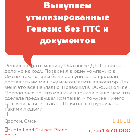
Выкупаем
утилизированные
Генезис без ПТС и
документов
Самостоятельно забрали
поврежденный автомобиль
Решил продать машину. Она после ДТП, понятное
дело не на ходу. Позвонил в одну компанию в
Отправьте фотографии автомобиля — через
Омске, там готовы были ее купить, но просили
доставить им машину или оплатить эвакуатор. Для
минуту эксперт-оценщик назовёт сумму.
меня это все накладно. Позвонил в DOROGO.online.
Порадовало то, что машину оценили выше, чем это
1. Сфотографируйте машину:
сделала предыдущая компания, к тому же ничего
не взяли за вывоз авто. Приятно сотрудничать с
спереди
такими людьми!
сзади
Сергей, Омск
слева
Toyota Land Cruiser Prado
справа
1 670 000
цена