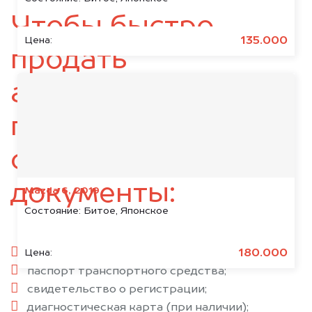
Чтобы быстро
135.000
Цена:
продать
автомобиль,
подготовьте
следующие
документы:
Mazda 6, 2019
Состояние:
Битое, Японское
паспорт гражданина РФ;
180.000
Цена:
паспорт транспортного средства;
свидетельство о регистрации;
диагностическая карта (при наличии);