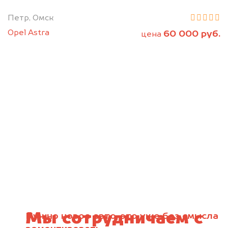
Петр, Омск
Opel Astra
60 000 руб.
цена
Мы сотрудничаем с
Нужно новое авто, это уже без смысла