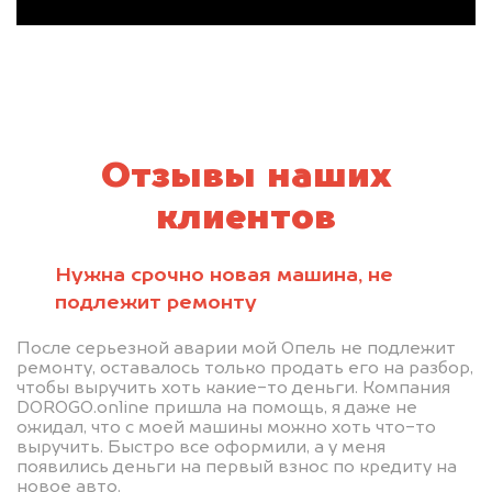
Отзывы наших
клиентов
Нужна срочно новая машина, не
подлежит ремонту
После серьезной аварии мой Опель не подлежит
ремонту, оставалось только продать его на разбор,
чтобы выручить хоть какие-то деньги. Компания
DOROGO.online пришла на помощь, я даже не
ожидал, что с моей машины можно хоть что-то
выручить. Быстро все оформили, а у меня
появились деньги на первый взнос по кредиту на
новое авто.