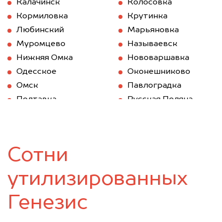
Калачинск
Колосовка
Кормиловка
Крутинка
Любинский
Марьяновка
Муромцево
Называевск
Нижняя Омка
Нововаршавка
Одесское
Оконешниково
Омск
Павлоградка
Полтавка
Русская Поляна
Саргатское
Седельниково
Таврическое
Тара
Тевриз
Тюкалинск
Сотни
Усть-Ишим
Черлак
Шербакуль
утилизированных
Генезис