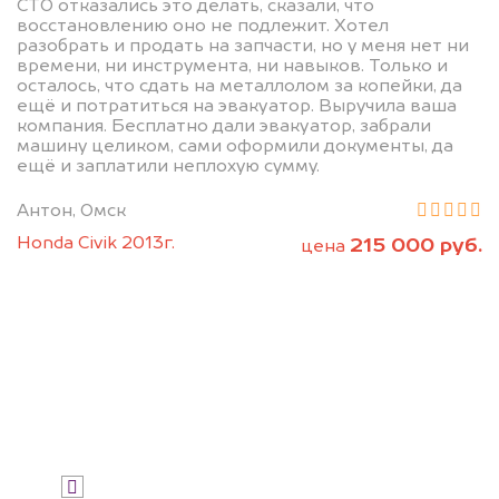
БЕСПЛАТНО
СТО отказались это делать, сказали, что
восстановлению оно не подлежит. Хотел
разобрать и продать на запчасти, но у меня нет ни
Узнайте стоимость
времени, ни инструмента, ни навыков. Только и
утилизированного Genesis на
осталось, что сдать на металлолом за копейки, да
ещё и потратиться на эвакуатор. Выручила ваша
разбор.
компания. Бесплатно дали эвакуатор, забрали
машину целиком, сами оформили документы, да
Мы купим ваше авто на 20.000 руб.
ещё и заплатили неплохую сумму.
дороже, чем предлагают на
Антон, Омск
автоаукционах.
Honda Civik 2013г.
215 000 руб.
цена
Узнать стоимость
Я даю согласие на обработку своих