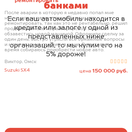
ремонтировать
банками
После аварии в которую я недавно попал мне
Если ваш автомобиль находится в
нужно новое авто, это уже без смысла
ремонтировать, так как это не рентабельно, решил
кредите или залоге у одной из
продать в Омске на разборку свой Suzuki и
обзавестись новой машиной. Оформили сделку за
представленных ниже
один день, быстро утрясли все бумажные вопросы
организаций, то мы купим его на
и моментально сошлись в цене. В настоящее
время собираюсь приобрести новое авто.
5% дороже!
Виктор, Омск
Suzuki SX4
150 000 руб.
цена