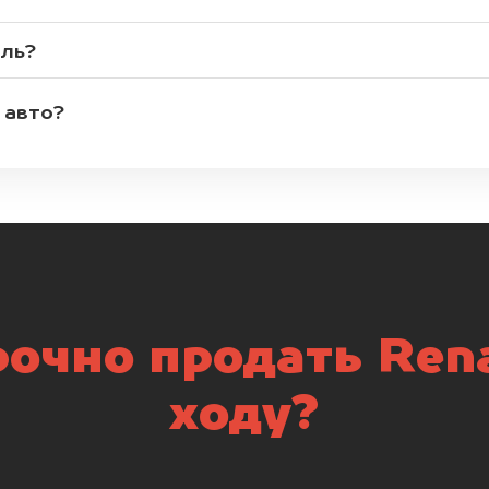
иль?
 авто?
очно продать Rena
ходу?