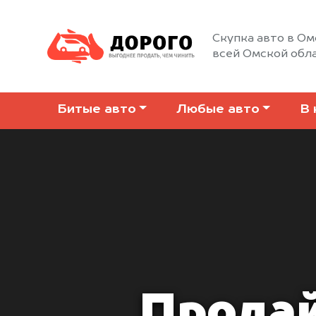
Скупка авто в Ом
всей Омской обл
Битые авто
Любые авто
В 
Продай