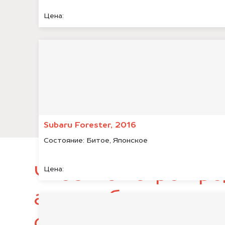
Цена:
Subaru Forester, 2016
Состояние:
Битое, Японское
Чтобы быстро про
Цена:
автомобиль, подг
следующие докум