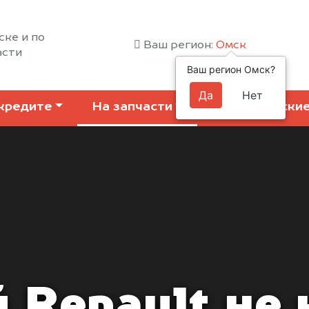
ске и по
Ваш регион:
Омск
асти
Ваш регион Омск?
Да
Нет
кредите
На запчасти
Коммерчески
 Renault не 