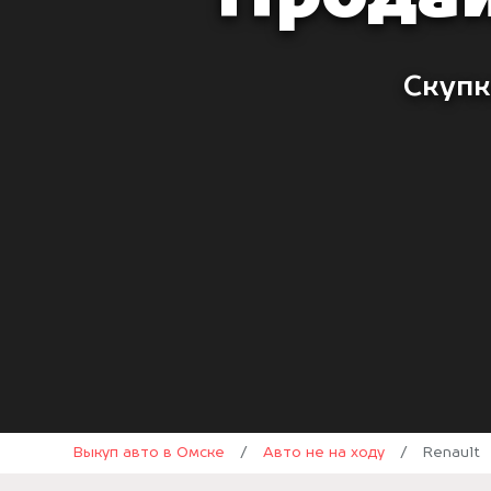
Скупк
Выкуп авто в Омске
/
Авто не на ходу
/
Renault