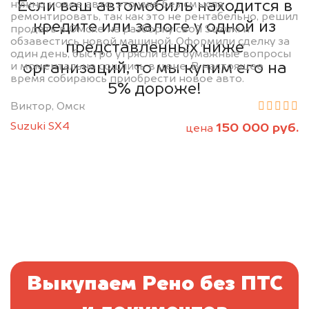
Если ваш автомобиль находится в
нужно новое авто, это уже без смысла
ремонтировать, так как это не рентабельно, решил
кредите или залоге у одной из
продать в Омске на разборку свой Suzuki и
обзавестись новой машиной. Оформили сделку за
представленных ниже
один день, быстро утрясли все бумажные вопросы
организаций, то мы купим его на
и моментально сошлись в цене. В настоящее
время собираюсь приобрести новое авто.
5% дороже!
Виктор, Омск
Suzuki SX4
150 000 руб.
цена
Выкупаем Рено без ПТС