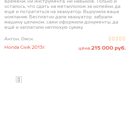
дороже, чем предлагают на
времени, ни инструмента, ни навыков. Только и
осталось, что сдать на металлолом за копейки, да
автоаукционах.
ещё и потратиться на эвакуатор. Выручила ваша
компания. Бесплатно дали эвакуатор, забрали
машину целиком, сами оформили документы, да
ещё и заплатили неплохую сумму.
Антон, Омск
Honda Civik 2013г.
215 000 руб.
цена
Узнать стоимость
Я даю согласие на обработку своих
персональных данных и соглашаюсь с
политикой конфиденциальности