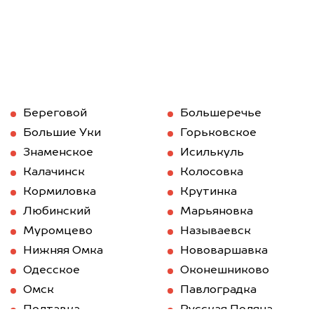
Береговой
Большеречье
Большие Уки
Горьковское
Знаменское
Исилькуль
Калачинск
Колосовка
Кормиловка
Крутинка
Любинский
Марьяновка
Муромцево
Называевск
Нижняя Омка
Нововаршавка
Одесское
Оконешниково
Омск
Павлоградка
Полтавка
Русская Поляна