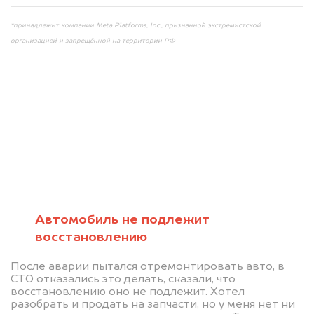
*принадлежит компании Meta Platforms, Inc., признанной экстремистской
организацией и запрещённой на территории РФ
Мы консультируем
абсолютно
БЕСПЛАТНО
Автомобиль не подлежит
восстановлению
Узнайте стоимость автомобиля на
После аварии пытался отремонтировать авто, в
разборку.
СТО отказались это делать, сказали, что
восстановлению оно не подлежит. Хотел
Мы купим ваше авто на 20.000 руб.
разобрать и продать на запчасти, но у меня нет ни