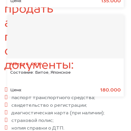
135.000
Цена:
продать
автомобиль,
подготовьте
следующие
документы:
Mazda 6, 2019
Состояние:
Битое, Японское
паспорт гражданина РФ;
180.000
Цена:
паспорт транспортного средства;
свидетельство о регистрации;
диагностическая карта (при наличии);
страховой полис;
копия справки о ДТП.