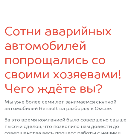
Саргатское
Седельниково
Таврическое
Тара
Тевриз
Тюкалинск
Сотни аварийных
Усть-Ишим
Черлак
Шербакуль
автомобилей
попрощались со
своими хозяевами!
Чего ждёте вы?
Мы уже более семи лет занимаемся скупкой
автомобилей Renault на разборку в Омске.
За это время компанией было совершено свыше
тысячи сделок, что позволило нам довести до
совершенства весь процесс работы с нашими