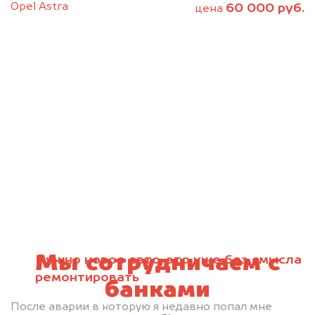
Opel Astra
60 000 руб.
цена
Мы сотрудничаем с
Нужно новое авто, это уже без смысла
ремонтировать
банками
После аварии в которую я недавно попал мне