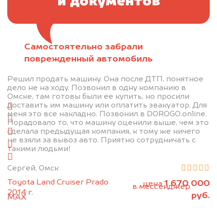
и документов
Самостоятельно забрали
Отправьте фотографии автомобиля — через
поврежденный автомобиль
минуту эксперт-оценщик назовёт сумму.
Решил продать машину. Она после ДТП, понятное
1. Сфотографируйте машину:
дело не на ходу. Позвонил в одну компанию в
Омске, там готовы были ее купить, но просили
доставить им машину или оплатить эвакуатор. Для
спереди
меня это все накладно. Позвонил в DOROGO.online.
сзади
Порадовало то, что машину оценили выше, чем это
сделала предыдущая компания, к тому же ничего
слева
не взяли за вывоз авто. Приятно сотрудничать с
справа
такими людьми!
салон
Сергей, Омск
2. Отправьте фотографии на номер
Toyota Land Cruiser Prado
1 670 000
цена
+79584983298 по WhatsApp*,
в мессенджер
2014 г.
руб.
MAX
или на электронную почту
info@dorogo.online