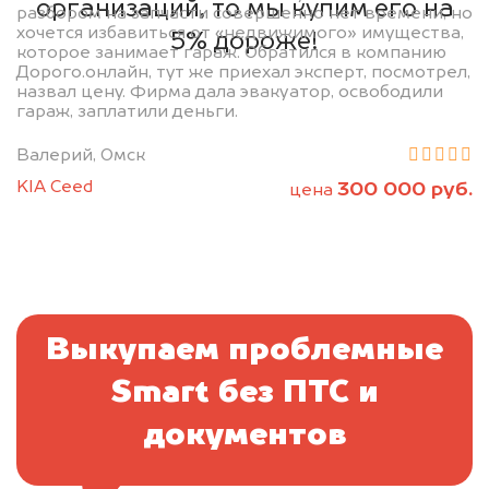
организаций, то мы купим его на
разбором на запчасти совершенно нет времени, но
хочется избавиться от «недвижимого» имущества,
5% дороже!
которое занимает гараж. Обратился в компанию
Дорого.онлайн, тут же приехал эксперт, посмотрел,
назвал цену. Фирма дала эвакуатор, освободили
гараж, заплатили деньги.
Валерий, Омск
KIA Ceed
300 000 руб.
цена
Выкупаем проблемные
Smart без ПТС и
документов