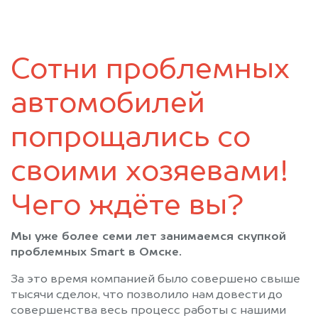
Саргатское
Седельниково
Таврическое
Тара
Тевриз
Тюкалинск
Сотни проблемных
Усть-Ишим
Черлак
Шербакуль
автомобилей
попрощались со
своими хозяевами!
Чего ждёте вы?
Мы уже более семи лет занимаемся скупкой
проблемных Smart в Омске.
За это время компанией было совершено свыше
тысячи сделок, что позволило нам довести до
совершенства весь процесс работы с нашими