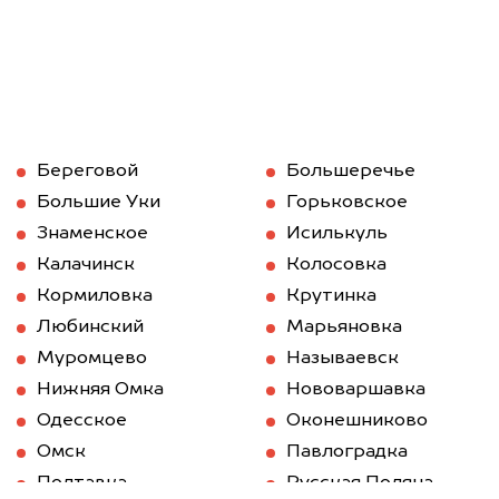
Береговой
Большеречье
Большие Уки
Горьковское
Знаменское
Исилькуль
Калачинск
Колосовка
Кормиловка
Крутинка
Любинский
Марьяновка
Муромцево
Называевск
Нижняя Омка
Нововаршавка
Одесское
Оконешниково
Омск
Павлоградка
Полтавка
Русская Поляна