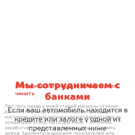
Мы сотрудничаем с
Выгоднее получилось продать, чем
чинить
банками
Лет пять назад у моей старой машины отказал
Если ваш автомобиль находится в
движок. Пытался отремонтировать, вызвал
мастеров, но они загнули неподъемную цену за
кредите или залоге у одной из
новый двигатель. Авто для меня – источник
представленных ниже
заработка, пришлось поднатужиться и купить
новое. Заниматься поиском покупателей или