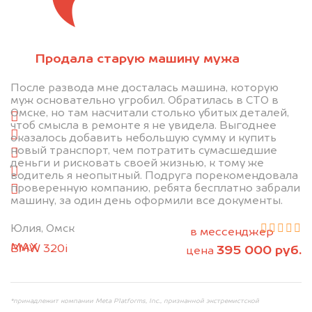
Отправьте фотографии автомобиля — через
Продала старую машину мужа
минуту эксперт-оценщик назовёт сумму.
После развода мне досталась машина, которую
1. Сфотографируйте машину:
муж основательно угробил. Обратилась в СТО в
Омске, но там насчитали столько убитых деталей,
спереди
чтоб смысла в ремонте я не увидела. Выгоднее
сзади
оказалось добавить небольшую сумму и купить
новый транспорт, чем потратить сумасшедшие
слева
деньги и рисковать своей жизнью, к тому же
справа
водитель я неопытный. Подруга порекомендовала
проверенную компанию, ребята бесплатно забрали
салон
машину, за один день оформили все документы.
2. Отправьте фотографии на номер
Юлия, Омск
+79584983298 по WhatsApp*,
в мессенджер
MAX
или на электронную почту
BMW 320i
395 000 руб.
цена
info@dorogo.online
*принадлежит компании Meta Platforms, Inc., признанной экстремистской