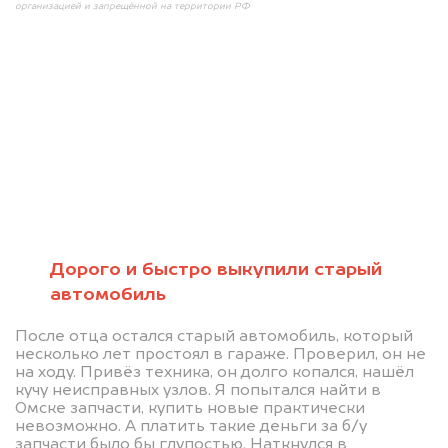
организацией и запрещённой на территории РФ
Мы консультируем
абсолютно
БЕСПЛАТНО
Дорого и быстро выкупили старый
автомобиль
Узнайте стоимость проблемного
После отца остался старый автомобиль, который
автомобиля на разбор.
несколько лет простоял в гараже. Проверил, он не
Мы купим ваше авто на 20.000 руб.
на ходу. Привёз техника, он долго копался, нашёл
кучу неисправных узлов. Я попытался найти в
дороже, чем предлагают на
Омске запчасти, купить новые практически
невозможно. А платить такие деньги за б/у
автоаукционах.
запчасти было бы глупостью. Наткнулся в