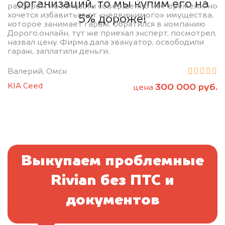
организаций, то мы купим его на
разбором на запчасти совершенно нет времени, но
хочется избавиться от «недвижимого» имущества,
5% дороже!
которое занимает гараж. Обратился в компанию
Дорого.онлайн, тут же приехал эксперт, посмотрел,
назвал цену. Фирма дала эвакуатор, освободили
гараж, заплатили деньги.
Валерий, Омск
KIA Ceed
300 000 руб.
цена
Выкупаем проблемные
Rivian без ПТС и
документов