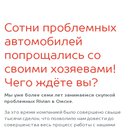
Саргатское
Седельниково
Таврическое
Тара
Тевриз
Тюкалинск
Сотни проблемных
Усть-Ишим
Черлак
Шербакуль
автомобилей
попрощались со
своими хозяевами!
Чего ждёте вы?
Мы уже более семи лет занимаемся скупкой
проблемных Rivian в Омске.
За это время компанией было совершено свыше
тысячи сделок, что позволило нам довести до
совершенства весь процесс работы с нашими