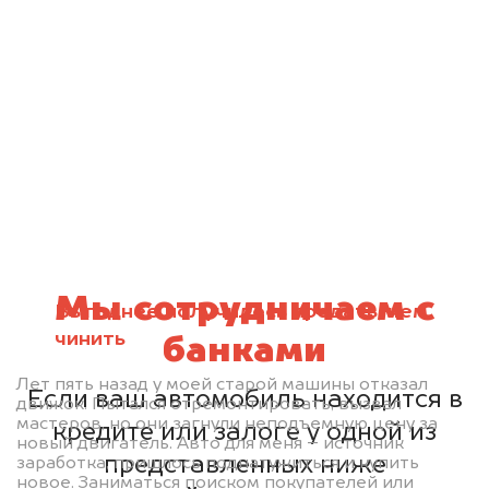
Мы сотрудничаем с
Выгоднее получилось продать, чем
чинить
банками
Лет пять назад у моей старой машины отказал
Если ваш автомобиль находится в
движок. Пытался отремонтировать, вызвал
мастеров, но они загнули неподъемную цену за
кредите или залоге у одной из
новый двигатель. Авто для меня – источник
представленных ниже
заработка, пришлось поднатужиться и купить
новое. Заниматься поиском покупателей или