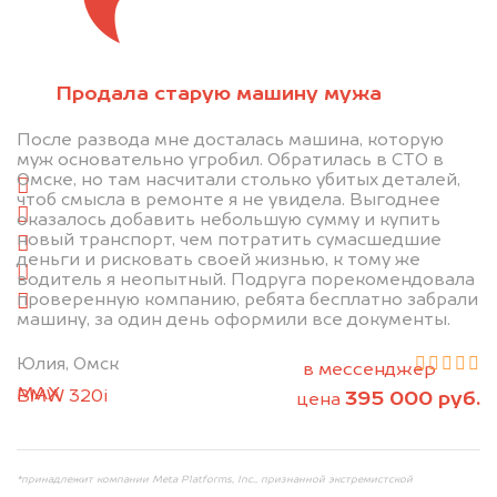
Отправьте фотографии автомобиля — через
Продала старую машину мужа
минуту эксперт-оценщик назовёт сумму.
После развода мне досталась машина, которую
1. Сфотографируйте машину:
муж основательно угробил. Обратилась в СТО в
Омске, но там насчитали столько убитых деталей,
спереди
чтоб смысла в ремонте я не увидела. Выгоднее
сзади
оказалось добавить небольшую сумму и купить
новый транспорт, чем потратить сумасшедшие
слева
деньги и рисковать своей жизнью, к тому же
справа
водитель я неопытный. Подруга порекомендовала
проверенную компанию, ребята бесплатно забрали
салон
машину, за один день оформили все документы.
2. Отправьте фотографии на номер
Юлия, Омск
+79584983298 по WhatsApp*,
в мессенджер
MAX
или на электронную почту
BMW 320i
395 000 руб.
цена
info@dorogo.online
*принадлежит компании Meta Platforms, Inc., признанной экстремистской