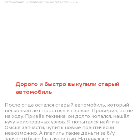
организацией и запрещённой на территории РФ
Мы консультируем
абсолютно
БЕСПЛАТНО
Дорого и быстро выкупили старый
автомобиль
Узнайте стоимость проблемного
После отца остался старый автомобиль, который
автомобиля на разбор.
несколько лет простоял в гараже. Проверил, он не
Мы купим ваше авто на 20.000 руб.
на ходу. Привёз техника, он долго копался, нашёл
кучу неисправных узлов. Я попытался найти в
дороже, чем предлагают на
Омске запчасти, купить новые практически
невозможно. А платить такие деньги за б/у
автоаукционах.
запчасти было бы глупостью. Наткнулся в