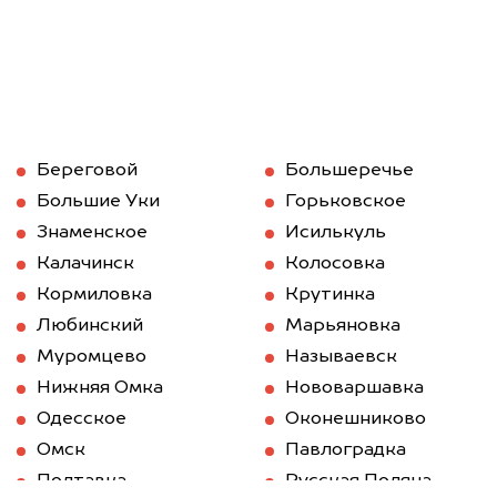
Береговой
Большеречье
Большие Уки
Горьковское
Знаменское
Исилькуль
Калачинск
Колосовка
Кормиловка
Крутинка
Любинский
Марьяновка
Муромцево
Называевск
Нижняя Омка
Нововаршавка
Одесское
Оконешниково
Омск
Павлоградка
Полтавка
Русская Поляна