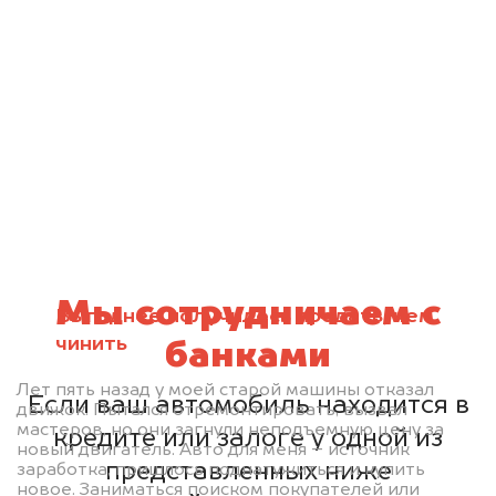
Мы сотрудничаем с
Выгоднее получилось продать, чем
чинить
банками
Лет пять назад у моей старой машины отказал
Если ваш автомобиль находится в
движок. Пытался отремонтировать, вызвал
мастеров, но они загнули неподъемную цену за
кредите или залоге у одной из
новый двигатель. Авто для меня – источник
представленных ниже
заработка, пришлось поднатужиться и купить
новое. Заниматься поиском покупателей или