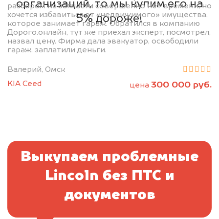
организаций, то мы купим его на
разбором на запчасти совершенно нет времени, но
хочется избавиться от «недвижимого» имущества,
5% дороже!
которое занимает гараж. Обратился в компанию
Дорого.онлайн, тут же приехал эксперт, посмотрел,
назвал цену. Фирма дала эвакуатор, освободили
гараж, заплатили деньги.
Валерий, Омск
KIA Ceed
300 000 руб.
цена
Выкупаем проблемные
Lincoln без ПТС и
документов