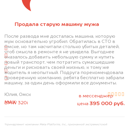
Отправьте фотографии автомобиля — через
Продала старую машину мужа
минуту эксперт-оценщик назовёт сумму.
После развода мне досталась машина, которую
1. Сфотографируйте машину:
муж основательно угробил. Обратилась в СТО в
Омске, но там насчитали столько убитых деталей,
спереди
чтоб смысла в ремонте я не увидела. Выгоднее
сзади
оказалось добавить небольшую сумму и купить
новый транспорт, чем потратить сумасшедшие
слева
деньги и рисковать своей жизнью, к тому же
справа
водитель я неопытный. Подруга порекомендовала
проверенную компанию, ребята бесплатно забрали
салон
машину, за один день оформили все документы.
2. Отправьте фотографии на номер
Юлия, Омск
+79584983298 по WhatsApp*,
в мессенджер
MAX
или на электронную почту
BMW 320i
395 000 руб.
цена
info@dorogo.online
*принадлежит компании Meta Platforms, Inc., признанной экстремистской