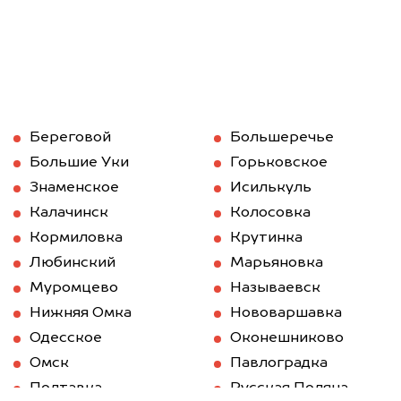
Береговой
Большеречье
Большие Уки
Горьковское
Знаменское
Исилькуль
Калачинск
Колосовка
Кормиловка
Крутинка
Любинский
Марьяновка
Муромцево
Называевск
Нижняя Омка
Нововаршавка
Одесское
Оконешниково
Омск
Павлоградка
Полтавка
Русская Поляна