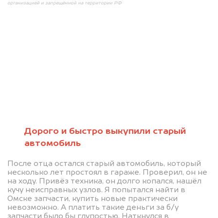
организацией и запрещённой на территории РФ
Мы консультируем
абсолютно
БЕСПЛАТНО
Дорого и быстро выкупили старый
автомобиль
Узнайте стоимость проблемного
После отца остался старый автомобиль, который
автомобиля на разбор.
несколько лет простоял в гараже. Проверил, он не
Мы купим ваше авто на 20.000 руб.
на ходу. Привёз техника, он долго копался, нашёл
кучу неисправных узлов. Я попытался найти в
дороже, чем предлагают на
Омске запчасти, купить новые практически
невозможно. А платить такие деньги за б/у
автоаукционах.
запчасти было бы глупостью. Наткнулся в