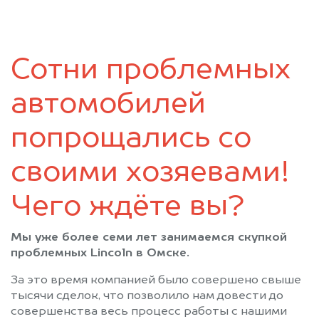
Саргатское
Седельниково
Таврическое
Тара
Тевриз
Тюкалинск
Сотни проблемных
Усть-Ишим
Черлак
Шербакуль
автомобилей
попрощались со
своими хозяевами!
Чего ждёте вы?
Мы уже более семи лет занимаемся скупкой
проблемных Lincoln в Омске.
За это время компанией было совершено свыше
тысячи сделок, что позволило нам довести до
совершенства весь процесс работы с нашими