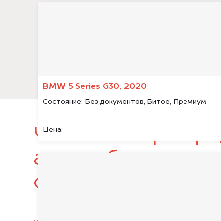
BMW 5 Series G30, 2020
Состояние:
Без документов, Битое, Премиум
Чтобы быстро про
Цена:
автомобиль, подг
следующие докум