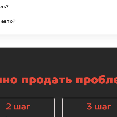
иль?
 авто?
но продать пробл
2 шаг
3 шаг