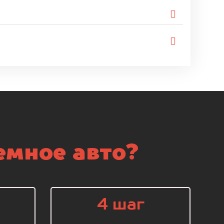
емное авто?
4 шаг