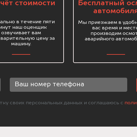
чёт стоимости
Бесплатный ос
автомобил
ально в течение пяти
Мы приезжаем в удобн
инут наш оценщик
вас время и мест
озвучивает вам
производим осмо
варительную цену за
аварийного автомоб
машину.
отку своих персональных данных и соглашаюсь с
поли