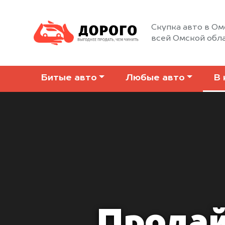
Скупка авто в Ом
всей Омской обл
Битые авто
Любые авто
В 
Продай