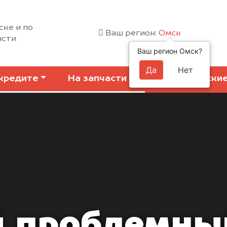
ске и по
Ваш регион:
Омск
асти
Ваш регион Омск?
Да
Нет
кредите
На запчасти
Коммерчески
 проблемны