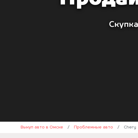
Скупка
Выкуп авто в Омске
/
Проблемные авто
/
Chery