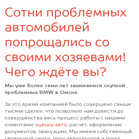
Тевриз
Тюкалинск
Сотни проблемных
Усть-Ишим
Черлак
Шербакуль
автомобилей
попрощались со
своими хозяевами!
Чего ждёте вы?
Мы уже более семи лет занимаемся скупкой
проблемных BMW в Омске.
За это время компанией было совершено свыше
тысячи сделок, что позволило нам довести до
совершенства весь процесс работы с нашими
клиентами:
оценку авто
, расчёт, оформление
документов, эвакуацию. Мы имеем собственный
сервисный центр, парк эвакуаторов и пункт