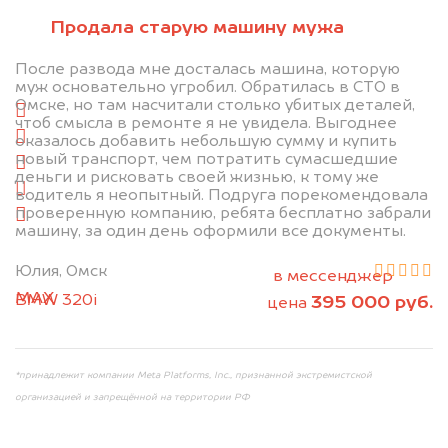
Отправьте фотографии автомобиля — через
Продала старую машину мужа
минуту эксперт-оценщик назовёт сумму.
После развода мне досталась машина, которую
1. Сфотографируйте машину:
муж основательно угробил. Обратилась в СТО в
Омске, но там насчитали столько убитых деталей,
спереди
чтоб смысла в ремонте я не увидела. Выгоднее
сзади
оказалось добавить небольшую сумму и купить
новый транспорт, чем потратить сумасшедшие
слева
деньги и рисковать своей жизнью, к тому же
справа
водитель я неопытный. Подруга порекомендовала
проверенную компанию, ребята бесплатно забрали
салон
машину, за один день оформили все документы.
2. Отправьте фотографии на номер
Юлия, Омск
+79584983298 по WhatsApp*,
в мессенджер
MAX
или на электронную почту
BMW 320i
395 000 руб.
цена
info@dorogo.online
*принадлежит компании Meta Platforms, Inc., признанной экстремистской
организацией и запрещённой на территории РФ