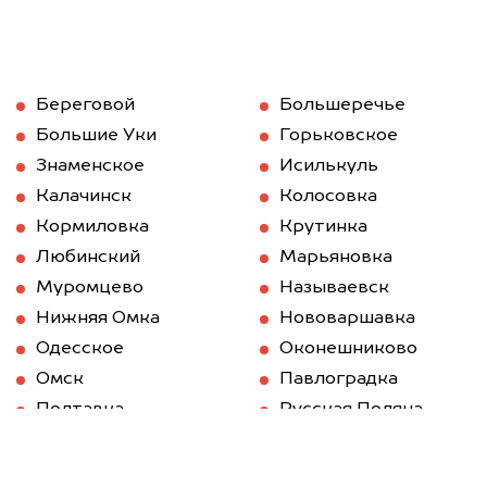
Береговой
Большеречье
Большие Уки
Горьковское
Знаменское
Исилькуль
Калачинск
Колосовка
Кормиловка
Крутинка
Любинский
Марьяновка
Муромцево
Называевск
Нижняя Омка
Нововаршавка
Одесское
Оконешниково
Омск
Павлоградка
Полтавка
Русская Поляна
Саргатское
Седельниково
Таврическое
Тара