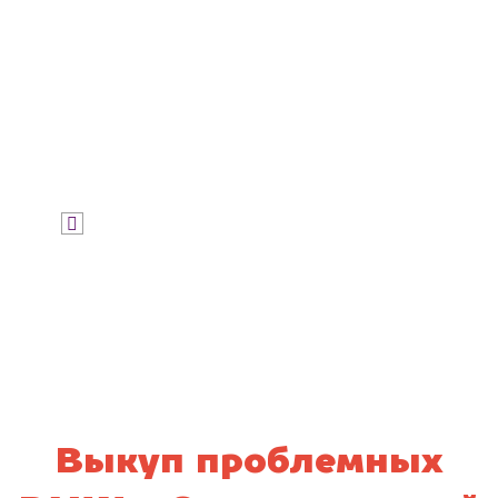
Узнать цену
Я даю согласие на обработку своих
персональных данных и соглашаюсь с
политикой конфиденциальности
Выкуп проблемных