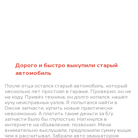
Мы консультируем
абсолютно
БЕСПЛАТНО
Дорого и быстро выкупили старый
автомобиль
Узнайте стоимость проблемного
После отца остался старый автомобиль, который
автомобиля на разбор.
несколько лет простоял в гараже. Проверил, он не
Мы купим ваше авто на 20.000 руб.
на ходу. Привёз техника, он долго копался, нашёл
кучу неисправных узлов. Я попытался найти в
дороже, чем предлагают на
Омске запчасти, купить новые практически
невозможно. А платить такие деньги за б/у
автоаукционах.
запчасти было бы глупостью. Наткнулся в
интернете на объявление, позвонил. Меня
внимательно выслушали, предложили сумму выше,
чем я рассчитывал. Забрали авто эвакуатором