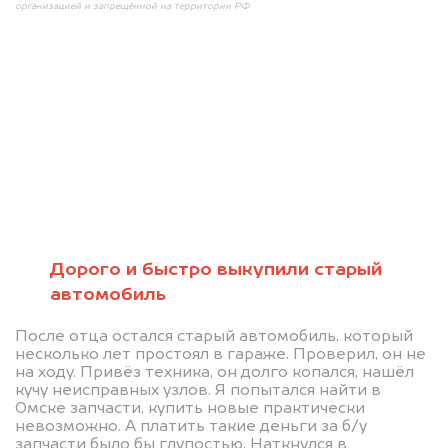
организацией и запрещённой на территории РФ
Мы консультируем
абсолютно
БЕСПЛАТНО
Дорого и быстро выкупили старый
автомобиль
Узнайте стоимость проблемного
После отца остался старый автомобиль, который
автомобиля на разбор.
несколько лет простоял в гараже. Проверил, он не
Мы купим ваше авто на 20.000 руб.
на ходу. Привёз техника, он долго копался, нашёл
кучу неисправных узлов. Я попытался найти в
дороже, чем предлагают на
Омске запчасти, купить новые практически
невозможно. А платить такие деньги за б/у
автоаукционах.
запчасти было бы глупостью. Наткнулся в