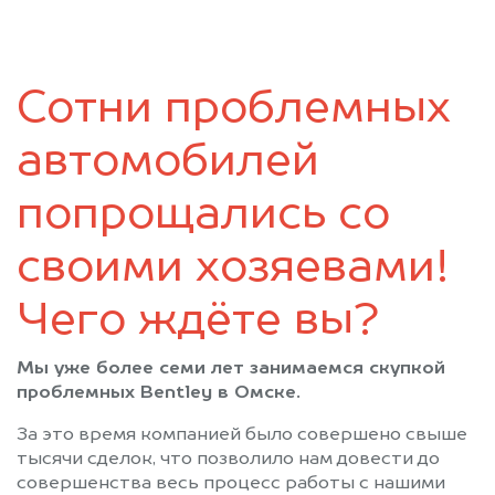
Саргатское
Седельниково
Таврическое
Тара
Тевриз
Тюкалинск
Сотни проблемных
Усть-Ишим
Черлак
Шербакуль
автомобилей
попрощались со
своими хозяевами!
Чего ждёте вы?
Мы уже более семи лет занимаемся скупкой
проблемных Bentley в Омске.
За это время компанией было совершено свыше
тысячи сделок, что позволило нам довести до
совершенства весь процесс работы с нашими