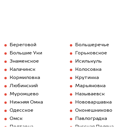
Береговой
Большеречье
Большие Уки
Горьковское
Знаменское
Исилькуль
Калачинск
Колосовка
Кормиловка
Крутинка
Любинский
Марьяновка
Муромцево
Называевск
Нижняя Омка
Нововаршавка
Одесское
Оконешниково
Омск
Павлоградка
Полтавка
Русская Поляна