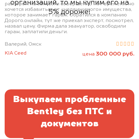
организаций, то мы купим его на
разбором на запчасти совершенно нет времени, но
хочется избавиться от «недвижимого» имущества,
5% дороже!
которое занимает гараж. Обратился в компанию
Дорого.онлайн, тут же приехал эксперт, посмотрел,
назвал цену. Фирма дала эвакуатор, освободили
гараж, заплатили деньги.
Валерий, Омск
KIA Ceed
300 000 руб.
цена
Выкупаем проблемные
Bentley без ПТС и
документов