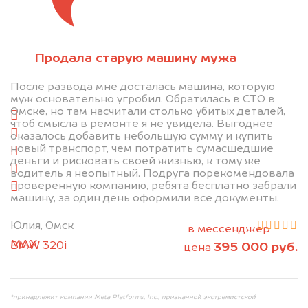
Отправьте фотографии автомобиля — через
Продала старую машину мужа
минуту эксперт-оценщик назовёт сумму.
После развода мне досталась машина, которую
1. Сфотографируйте машину:
муж основательно угробил. Обратилась в СТО в
Омске, но там насчитали столько убитых деталей,
спереди
чтоб смысла в ремонте я не увидела. Выгоднее
сзади
оказалось добавить небольшую сумму и купить
новый транспорт, чем потратить сумасшедшие
слева
деньги и рисковать своей жизнью, к тому же
справа
водитель я неопытный. Подруга порекомендовала
проверенную компанию, ребята бесплатно забрали
салон
машину, за один день оформили все документы.
2. Отправьте фотографии на номер
Юлия, Омск
+79584983298 по WhatsApp*,
в мессенджер
MAX
или на электронную почту
BMW 320i
395 000 руб.
цена
info@dorogo.online
*принадлежит компании Meta Platforms, Inc., признанной экстремистской