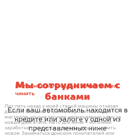
Мы сотрудничаем с
Выгоднее получилось продать, чем
чинить
банками
Лет пять назад у моей старой машины отказал
Если ваш автомобиль находится в
движок. Пытался отремонтировать, вызвал
мастеров, но они загнули неподъемную цену за
кредите или залоге у одной из
новый двигатель. Авто для меня – источник
представленных ниже
заработка, пришлось поднатужиться и купить
новое. Заниматься поиском покупателей или