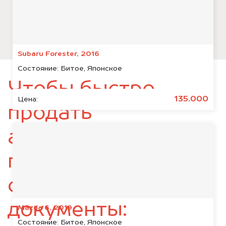
Subaru Forester, 2016
Состояние:
Битое, Японское
Чтобы быстро
135.000
Цена:
продать
автомобиль,
подготовьте
следующие
документы:
Mazda 6, 2019
Состояние:
Битое, Японское