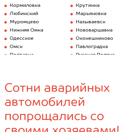
Кормиловка
Крутинка
Любинский
Марьяновка
Муромцево
Называевск
Нижняя Омка
Нововаршавка
Одесское
Оконешниково
Омск
Павлоградка
Полтавка
Русская Поляна
Саргатское
Седельниково
Таврическое
Тара
Тевриз
Тюкалинск
Сотни аварийных
Усть-Ишим
Черлак
Шербакуль
автомобилей
попрощались со
своими хозяевами!