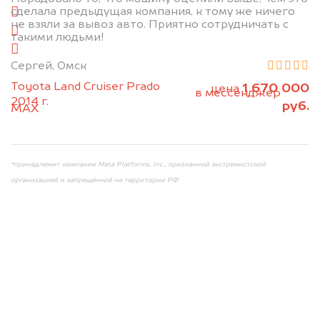
сделала предыдущая компания, к тому же ничего
слева
не взяли за вывоз авто. Приятно сотрудничать с
справа
такими людьми!
салон
Сергей, Омск
2. Отправьте фотографии на номер
Toyota Land Cruiser Prado
1 670 000
цена
+79584983298 по WhatsApp*,
в мессенджер
2014 г.
руб.
MAX
или на электронную почту
info@dorogo.online
*принадлежит компании Meta Platforms, Inc., признанной экстремистской
организацией и запрещённой на территории РФ
Мы консультируем