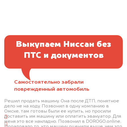
Выкупаем Ниссан без
ПТС и документов
Самостоятельно забрали
Отправьте фотографии автомобиля — через
поврежденный автомобиль
минуту эксперт-оценщик назовёт сумму.
Решил продать машину. Она после ДТП, понятное
1. Сфотографируйте машину:
дело не на ходу. Позвонил в одну компанию в
Омске, там готовы были ее купить, но просили
доставить им машину или оплатить эвакуатор. Для
спереди
меня это все накладно. Позвонил в DOROGO.online.
сзади
Порадовало то, что машину оценили выше, чем это