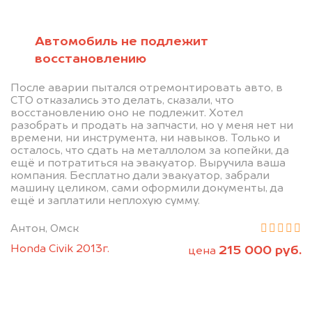
абсолютно
БЕСПЛАТНО
Автомобиль не подлежит
восстановлению
Узнайте стоимость автомобиля на
После аварии пытался отремонтировать авто, в
разборку.
СТО отказались это делать, сказали, что
восстановлению оно не подлежит. Хотел
Мы купим ваше авто на 20.000 руб.
разобрать и продать на запчасти, но у меня нет ни
дороже, чем предлагают на
времени, ни инструмента, ни навыков. Только и
осталось, что сдать на металлолом за копейки, да
автоаукционах.
ещё и потратиться на эвакуатор. Выручила ваша
компания. Бесплатно дали эвакуатор, забрали
машину целиком, сами оформили документы, да
ещё и заплатили неплохую сумму.
Антон, Омск
Honda Civik 2013г.
215 000 руб.
цена
Узнать стоимость