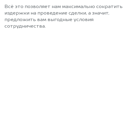
Всё это позволяет нам максимально сократить
издержки на проведение сделки, а значит,
предложить вам выгодные условия
сотрудничества.
Позвоните нам: 8 (800)
551-81-15
Мы проконсультируем вас и
рассчитаем стоимость вашего
Zeekr без ПТС.