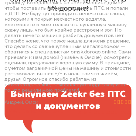
границу, возвращались на новой машине домой,
5% дороже!
чтобы поставить на учёт и получить ПТС, и попали
в ДТП. Не буду тут приводить непечатные слова,
которыми я покрыл несчастного водятла,
влетевшего в мою только что купленную машину,
скажу лишь, что был крайне расстроен и зол. Но
делать нечего, машина разбита, документов нет.
Спасибо жене, что позже нашла для меня решение,
что делать со свежекупленным металлоломом —
обратился к специалистам omsk.dorogo.online. Сами
приехали к нам домой (живём в Омске), осмотрели,
оценили, предложили хорошую сумму. В принципе,
с учётом заграничной цены на машину и стоимости
растаможки, вышёл +/- в ноль, так что живём,
друзья. Огромное спасибо ребятам из
omsk.dorogo.online, за моральную поддержку и за
то, что решили мою проблему!
Выкупаем Zeekr без ПТС
Андрей, Омск
и документов
BMW 5 Series G30, 2020
2.000.000 руб.
цена