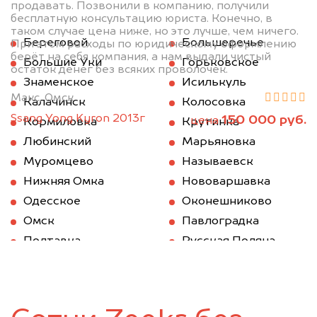
продавать. Позвонили в компанию, получили
бесплатную консультацию юриста. Конечно, в
таком случае цена ниже, но это лучше, чем ничего.
Береговой
Большеречье
При этом расходы по юридическому оформлению
берёт на себя компания, а нам выдали чистый
Большие Уки
Горьковское
остаток денег без всяких проволочек.
Знаменское
Исилькуль
Макс, Омск
Калачинск
Колосовка
Ssang Yong Kyron 2013г
150 000 руб.
цена
Кормиловка
Крутинка
Любинский
Марьяновка
Муромцево
Называевск
Нижняя Омка
Нововаршавка
Одесское
Оконешниково
Омск
Павлоградка
Полтавка
Русская Поляна
Саргатское
Седельниково
Таврическое
Тара
Тевриз
Тюкалинск