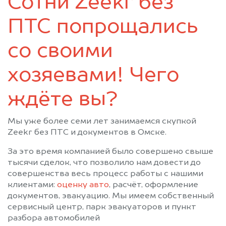
Сотни Zeekr без
Усть-Ишим
Черлак
Шербакуль
ПТС попрощались
со своими
хозяевами! Чего
ждёте вы?
Мы уже более семи лет занимаемся скупкой
Zeekr без ПТС и документов в Омске.
За это время компанией было совершено свыше
тысячи сделок, что позволило нам довести до
совершенства весь процесс работы с нашими
клиентами:
оценку авто
, расчёт, оформление
документов, эвакуацию. Мы имеем собственный
сервисный центр, парк эвакуаторов и пункт
разбора автомобилей