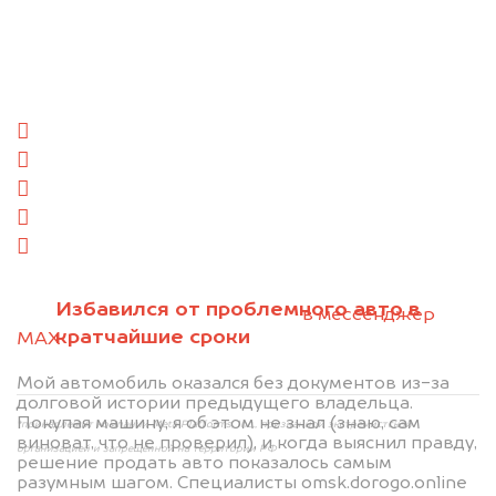
Отправьте фотографии автомобиля — через
минуту эксперт-оценщик назовёт сумму.
1. Сфотографируйте машину:
спереди
сзади
слева
справа
салон
2. Отправьте фотографии на номер
Избавился от проблемного авто в
+79584983298 по WhatsApp*,
в мессенджер
кратчайшие сроки
MAX
или на электронную почту
info@dorogo.online
Мой автомобиль оказался без документов из-за
долговой истории предыдущего владельца.
Покупая машину, я об этом не знал (знаю, сам
*принадлежит компании Meta Platforms, Inc., признанной экстремистской
виноват, что не проверил), и когда выяснил правду,
организацией и запрещённой на территории РФ
решение продать авто показалось самым
разумным шагом. Специалисты omsk.dorogo.online