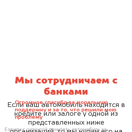
Мы сотрудничаем с
банками
Огромное спасибо за моральную
Если ваш автомобиль находится в
поддержку и за то, что решили мою
кредите или залоге у одной из
проблему
представленных ниже
Ездили с супругой покупать автомобиль за
организаций, то мы купим его на