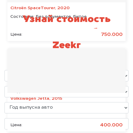
Citroën SpaceTourer, 2020
Состояние:
Без документов, Битое
Узнай стоимость
своего автомобиля
750.000
Цена:
Zeekr
уже через пять минут!
Volkswagen Jetta, 2015
Состояние:
Без документов
400.000
Цена: