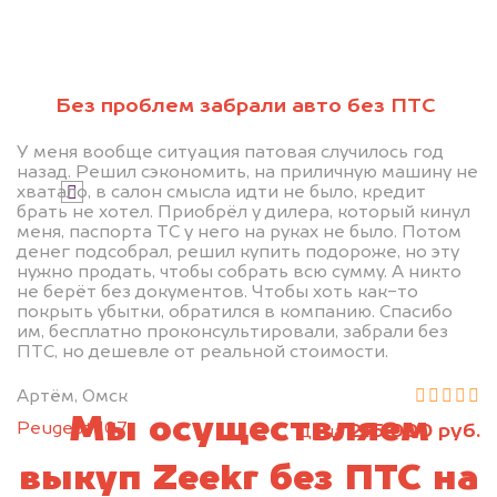
Без проблем забрали авто без ПТС
Узнать стоимость
У меня вообще ситуация патовая случилось год
назад. Решил сэкономить, на приличную машину не
хватало, в салон смысла идти не было, кредит
Я даю согласие на обработку своих
брать не хотел. Приобрёл у дилера, который кинул
персональных данных и соглашаюсь с
меня, паспорта ТС у него на руках не было. Потом
политикой конфиденциальности
денег подсобрал, решил купить подороже, но эту
нужно продать, чтобы собрать всю сумму. А никто
не берёт без документов. Чтобы хоть как-то
покрыть убытки, обратился в компанию. Спасибо
им, бесплатно проконсультировали, забрали без
ПТС, но дешевле от реальной стоимости.
Артём, Омск
Мы осуществляем
Peugeot 107
215 000 руб.
цена
выкуп Zeekr без ПТС на