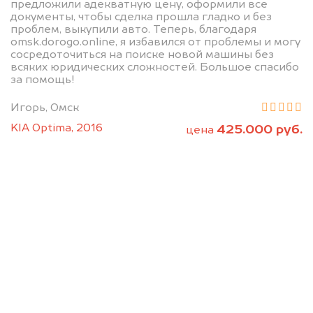
предложили адекватную цену, оформили все
документы, чтобы сделка прошла гладко и без
проблем, выкупили авто. Теперь, благодаря
omsk.dorogo.online, я избавился от проблемы и могу
сосредоточиться на поиске новой машины без
всяких юридических сложностей. Большое спасибо
за помощь!
Мы консультируем
Игорь, Омск
абсолютно
KIA Optima, 2016
425.000 руб.
цена
БЕСПЛАТНО
Узнайте стоимость Зикр без ПТС и
документов на разбор.
Мы купим ваше авто на 20.000 руб.
дороже, чем предлагают на
автоаукционах.