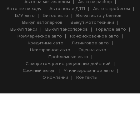
Авто на металлолом
Авто на разбор
Авто не на ходу
Авто после ДТП
Авто с пробегом
Б/У авто
Битое авто
Выкуп авто у банков
Выкуп автопарков
Выкуп мототехники
Выкуп такси
Выкуп таксопарков
Горелое авто
Коммерческое авто
Конфискованное авто
Кредитные авто
Лизинговое авто
Неисправное авто
Оценка авто
Проблемные авто
С запретом регистрационных действий
Срочный выкуп
Утилизированное авто
О компании
Контакты