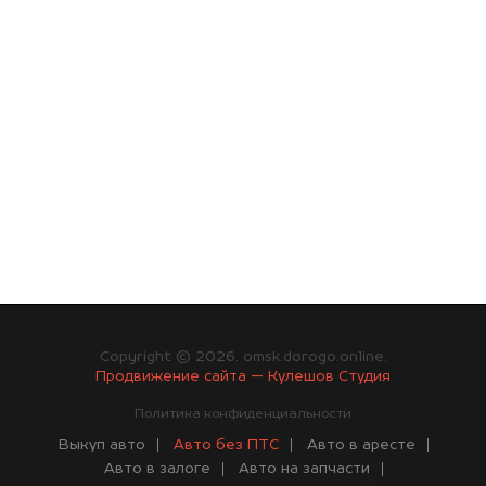
Copyright © 2026. omsk.dorogo.online.
Продвижение сайта — Кулешов Студия
Политика конфиденциальности
Выкуп авто
Авто без ПТС
Авто в аресте
Авто в залоге
Авто на запчасти