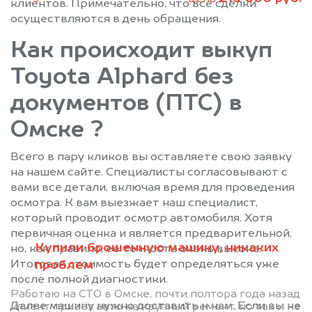
клиентов. Примечательно, что все сделки
осуществляются в день обращения.
Как происходит выкуп
Toyota Alphard без
документов (ПТС) в
Омске ?
Всего в пару кликов вы оставляете свою заявку
на нашем сайте. Специалисты согласовывают с
вами все детали, включая время для проведения
осмотра. К вам выезжает наш специалист,
который проводит осмотр автомобиля. Хотя
первичная оценка и является предварительной,
Купили брошенную машину, никаких
но, как правило, её точность очень высока.
Итоговая стоимость будет определяться уже
проблем
после полной диагностики.
Работаю на СТО в Омске, почти полтора года назад
Далее машину нужно доставить к нам. Если вы не
клиент привёз авто на крупный ремонт, но так и не