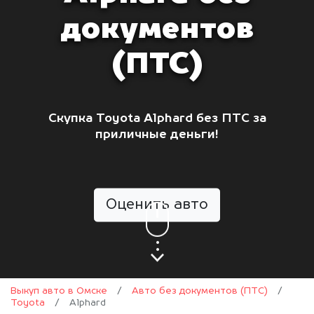
документов
(ПТС)
Скупка Toyota Alphard без ПТС за
приличные деньги!
Оценить авто
Выкуп авто в Омске
/
Авто без документов (ПТС)
/
Toyota
/
Alphard