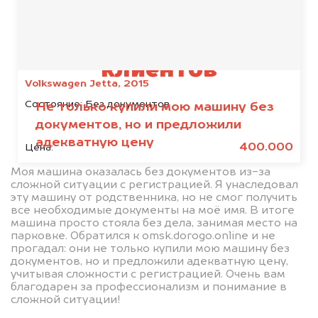
Отзывы наших
клиентов
Volkswagen Jetta, 2015
Состояние:
Без документов
Не только купили мою машину без
документов, но и предложили
адекватную цену
400.000
Цена:
Моя машина оказалась без документов из-за
сложной ситуации с регистрацией. Я унаследовал
эту машину от родственника, но не смог получить
все необходимые документы на моё имя. В итоге
машина просто стояла без дела, занимая место на
парковке. Обратился к omsk.dorogo.online и не
прогадал: они не только купили мою машину без
документов, но и предложили адекватную цену,
учитывая сложности с регистрацией. Очень вам
благодарен за профессионализм и понимание в
сложной ситуации!