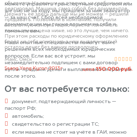
объявился. На звонки не отвечал, на сообщения не
можете управлять транспортным средством или
реагировал. Машина, само собой, без документов.
же оно не на ходу, мы пришлем за ним эвакуатор
Держать её здесь дальше мы не можем – решили
— за наш счёт. Сбор всей необходимой
продавать. Позвонили в компанию, получили
документации мы также возьмем на себя и
бесплатную консультацию юриста. Конечно, в
таком случае цена ниже, но это лучше, чем ничего.
поможем вам.
При этом расходы по юридическому оформлению
берёт на себя компания, а нам выдали чистый
Наши опытные специалисты помогут вам с
остаток денег без всяких проволочек.
решением всех необходимых юридических
вопросов. Если вас всё устроит, мы
Макс, Омск
незамедлительно подпишем с вами договор
Ssang Yong Kyron 2013г
150 000 руб.
цена
купли-продажи. Деньги выплачиваются сразу же
после этого.
От вас потребуется только:
документ, подтверждающий личность —
паспорт РФ;
автомобиль;
свидетельство о регистрации ТС;
если машина не стоит на учёте в ГАИ, можно