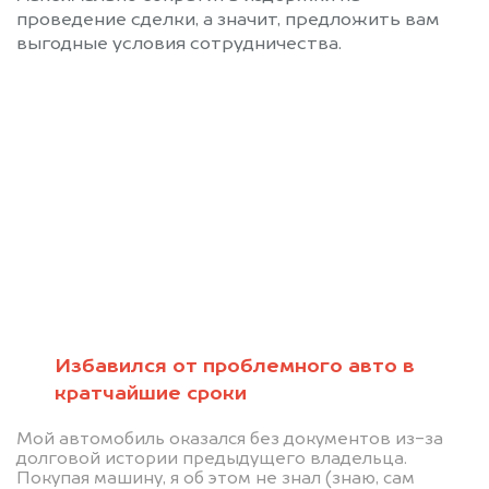
проведение сделки, а значит, предложить вам
выгодные условия сотрудничества.
Позвоните нам 8 (800)
551-81-15
Мы проконсультируем вас и
рассчитаем стоимость вашего
Toyota Alphard без ПТС.
Избавился от проблемного авто в
кратчайшие сроки
Мой автомобиль оказался без документов из-за
долговой истории предыдущего владельца.
Покупая машину, я об этом не знал (знаю, сам