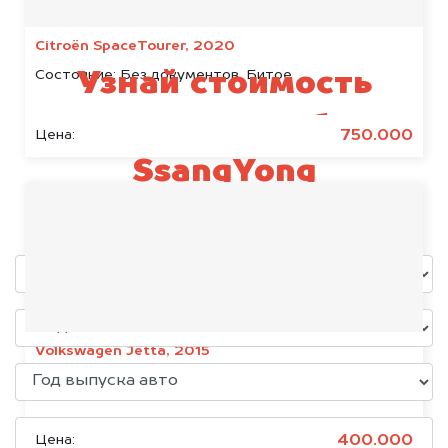
Citroën SpaceTourer, 2020
Состояние:
Без документов, Битое
Узнай стоимость
своего автомобиля
750.000
Цена:
SsangYong
уже через пять минут!
Volkswagen Jetta, 2015
Состояние:
Без документов
400.000
Цена: