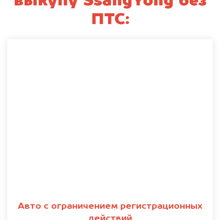
выкупу SsangYong без
ПТС:
Авто с ограничением регистрационных
действий