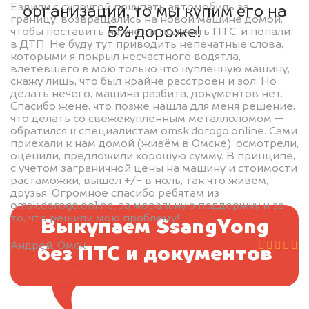
Ездили с супругой покупать автомобиль за
организаций, то мы купим его на
границу, возвращались на новой машине домой,
5% дороже!
чтобы поставить на учёт и получить ПТС, и попали
в ДТП. Не буду тут приводить непечатные слова,
которыми я покрыл несчастного водятла,
влетевшего в мою только что купленную машину,
скажу лишь, что был крайне расстроен и зол. Но
делать нечего, машина разбита, документов нет.
Спасибо жене, что позже нашла для меня решение,
что делать со свежекупленным металлоломом —
обратился к специалистам omsk.dorogo.online. Сами
приехали к нам домой (живём в Омске), осмотрели,
оценили, предложили хорошую сумму. В принципе,
с учётом заграничной цены на машину и стоимости
растаможки, вышёл +/- в ноль, так что живём,
друзья. Огромное спасибо ребятам из
omsk.dorogo.online, за моральную поддержку и за
то, что решили мою проблему!
Выкупаем SsangYong
Андрей, Омск
без ПТС и документов
BMW 5 Series G30, 2020
2.000.000 руб.
цена