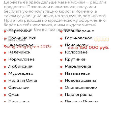
Держать её здесь дальше мы не можем – решили
продавать. Позвонили в компанию, получили
бесплатную консультацию юриста. Конечно, в
таком случае цена ниже, но это лучше, чем ничего.
При этом расходы по юридическому оформлению
берёт на себя компания, а нам выдали чистый
остаток денег без всяких проволочек.
Береговой
Большеречье
Большие Уки
Горьковское
Макс, Омск
Знаменское
Исилькуль
Ssang Yong Kyron 2013г
150 000 руб.
цена
Калачинск
Колосовка
Кормиловка
Крутинка
Любинский
Марьяновка
Муромцево
Называевск
Нижняя Омка
Нововаршавка
Одесское
Оконешниково
Омск
Павлоградка
Полтавка
Русская Поляна
Саргатское
Седельниково