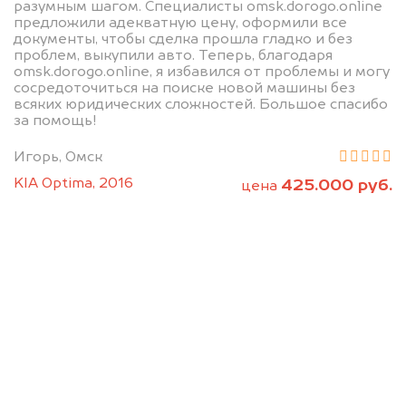
разумным шагом. Специалисты omsk.dorogo.online
предложили адекватную цену, оформили все
документы, чтобы сделка прошла гладко и без
проблем, выкупили авто. Теперь, благодаря
omsk.dorogo.online, я избавился от проблемы и могу
сосредоточиться на поиске новой машины без
всяких юридических сложностей. Большое спасибо
за помощь!
Мы консультируем
Игорь, Омск
абсолютно
KIA Optima, 2016
425.000 руб.
цена
БЕСПЛАТНО
Узнайте стоимость Санг Ёнг без
ПТС и документов на разбор.
Мы купим ваше авто на 20.000 руб.
дороже, чем предлагают на
автоаукционах.