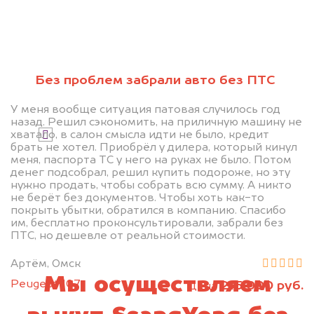
Без проблем забрали авто без ПТС
Узнать стоимость
У меня вообще ситуация патовая случилось год
назад. Решил сэкономить, на приличную машину не
хватало, в салон смысла идти не было, кредит
Я даю согласие на обработку своих
брать не хотел. Приобрёл у дилера, который кинул
персональных данных и соглашаюсь с
меня, паспорта ТС у него на руках не было. Потом
политикой конфиденциальности
денег подсобрал, решил купить подороже, но эту
нужно продать, чтобы собрать всю сумму. А никто
не берёт без документов. Чтобы хоть как-то
покрыть убытки, обратился в компанию. Спасибо
им, бесплатно проконсультировали, забрали без
ПТС, но дешевле от реальной стоимости.
Артём, Омск
Мы осуществляем
Peugeot 107
215 000 руб.
цена