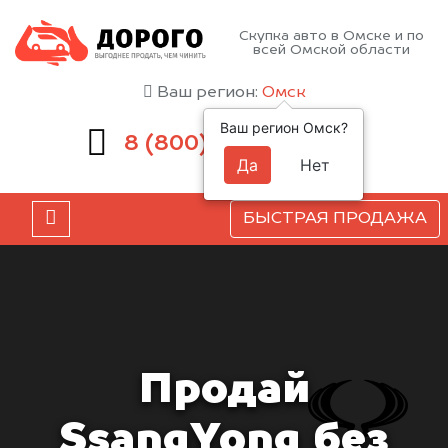
Скупка авто в Омске и по
всей Омской области
Ваш регион:
Омск
Ваш регион Омск?
551-81-15
8 (800)
Да
Нет
БЫСТРАЯ ПРОДАЖА
Продай
SsangYong без