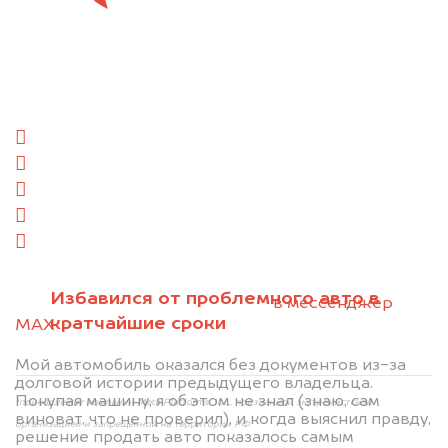
Отправьте фотографии автомобиля — через
минуту эксперт-оценщик назовёт сумму.
1. Сфотографируйте машину:
спереди
сзади
слева
справа
салон
2. Отправьте фотографии на номер
Избавился от проблемного авто в
+79584983298 по WhatsApp*,
в мессенджер
кратчайшие сроки
MAX
или на электронную почту
info@dorogo.online
Мой автомобиль оказался без документов из-за
долговой истории предыдущего владельца.
Покупая машину, я об этом не знал (знаю, сам
*принадлежит компании Meta Platforms, Inc., признанной экстремистской
виноват, что не проверил), и когда выяснил правду,
организацией и запрещённой на территории РФ
решение продать авто показалось самым