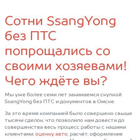
Таврическое
Тара
Тевриз
Тюкалинск
Сотни SsangYong
Усть-Ишим
Черлак
Шербакуль
без ПТС
попрощались со
своими хозяевами!
Чего ждёте вы?
Мы уже более семи лет занимаемся скупкой
SsangYong без ПТС и документов в Омске.
За это время компанией было совершено свыше
тысячи сделок, что позволило нам довести до
совершенства весь процесс работы с нашими
клиентами:
оценку авто
, расчёт, оформление