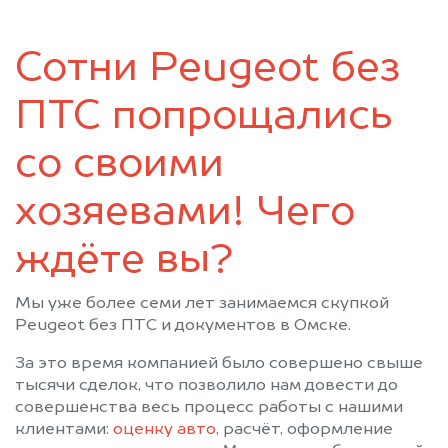
Таврическое
Тара
Тевриз
Тюкалинск
Сотни Peugeot без
Усть-Ишим
Черлак
Шербакуль
ПТС попрощались
со своими
хозяевами! Чего
ждёте вы?
Мы уже более семи лет занимаемся скупкой
Peugeot без ПТС и документов в Омске.
За это время компанией было совершено свыше
тысячи сделок, что позволило нам довести до
совершенства весь процесс работы с нашими
клиентами:
оценку авто
, расчёт, оформление