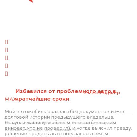
Отправьте фотографии автомобиля — через
минуту эксперт-оценщик назовёт сумму.
1. Сфотографируйте машину:
спереди
сзади
слева
справа
салон
2. Отправьте фотографии на номер
Избавился от проблемного авто в
+79584983298 по WhatsApp*,
в мессенджер
кратчайшие сроки
MAX
или на электронную почту
info@dorogo.online
Мой автомобиль оказался без документов из-за
долговой истории предыдущего владельца.
Покупая машину, я об этом не знал (знаю, сам
*принадлежит компании Meta Platforms, Inc., признанной экстремистской
виноват, что не проверил), и когда выяснил правду,
организацией и запрещённой на территории РФ
решение продать авто показалось самым