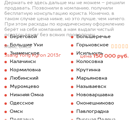
Держать её здесь дальше мы не можем – решили
продавать. Позвонили в компанию, получили
бесплатную консультацию юриста. Конечно, в
таком случае цена ниже, но это лучше, чем ничего.
При этом расходы по юридическому оформлению
берёт на себя компания, а нам выдали чистый
остаток денег без всяких проволочек.
Береговой
Большеречье
Большие Уки
Горьковское
Макс, Омск
Знаменское
Исилькуль
Ssang Yong Kyron 2013г
150 000 руб.
цена
Калачинск
Колосовка
Кормиловка
Крутинка
Любинский
Марьяновка
Муромцево
Называевск
Нижняя Омка
Нововаршавка
Одесское
Оконешниково
Омск
Павлоградка
Полтавка
Русская Поляна
Саргатское
Седельниково