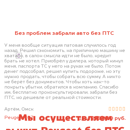
Без проблем забрали авто без ПТС
Узнать стоимость
У меня вообще ситуация патовая случилось год
назад. Решил сэкономить, на приличную машину не
хватало, в салон смысла идти не было, кредит
Я даю согласие на обработку своих
брать не хотел. Приобрёл у дилера, который кинул
персональных данных и соглашаюсь с
меня, паспорта ТС у него на руках не было. Потом
политикой конфиденциальности
денег подсобрал, решил купить подороже, но эту
нужно продать, чтобы собрать всю сумму. А никто
не берёт без документов. Чтобы хоть как-то
покрыть убытки, обратился в компанию. Спасибо
им, бесплатно проконсультировали, забрали без
ПТС, но дешевле от реальной стоимости.
Артём, Омск
Мы осуществляем
Peugeot 107
215 000 руб.
цена