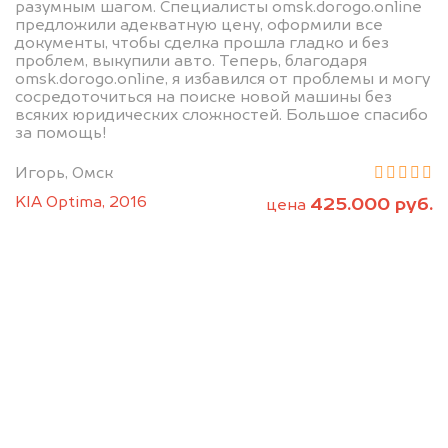
разумным шагом. Специалисты omsk.dorogo.online
предложили адекватную цену, оформили все
документы, чтобы сделка прошла гладко и без
проблем, выкупили авто. Теперь, благодаря
omsk.dorogo.online, я избавился от проблемы и могу
сосредоточиться на поиске новой машины без
всяких юридических сложностей. Большое спасибо
за помощь!
Мы консультируем
Игорь, Омск
абсолютно
KIA Optima, 2016
425.000 руб.
цена
БЕСПЛАТНО
Узнайте стоимость Пежо без ПТС и
документов на разбор.
Мы купим ваше авто на 20.000 руб.
дороже, чем предлагают на
автоаукционах.