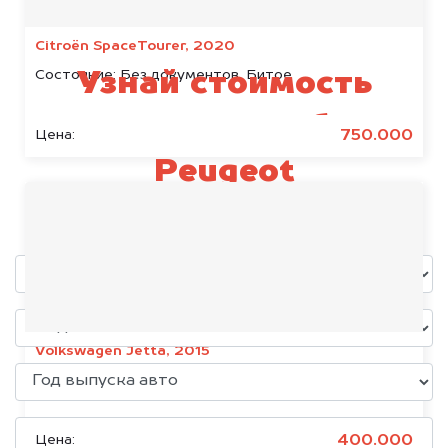
Citroën SpaceTourer, 2020
Состояние:
Без документов, Битое
Узнай стоимость
своего автомобиля
750.000
Цена:
Peugeot
уже через пять минут!
Volkswagen Jetta, 2015
Состояние:
Без документов
400.000
Цена: