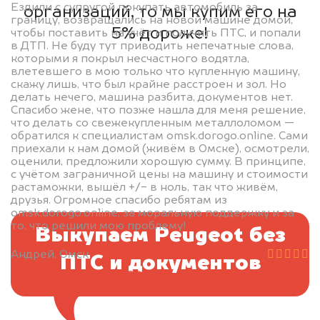
Ездили с супругой покупать автомобиль за
организаций, то мы купим его на
границу, возвращались на новой машине домой,
5% дороже!
чтобы поставить на учёт и получить ПТС, и попали
в ДТП. Не буду тут приводить непечатные слова,
которыми я покрыл несчастного водятла,
влетевшего в мою только что купленную машину,
скажу лишь, что был крайне расстроен и зол. Но
делать нечего, машина разбита, документов нет.
Спасибо жене, что позже нашла для меня решение,
что делать со свежекупленным металлоломом —
обратился к специалистам omsk.dorogo.online. Сами
приехали к нам домой (живём в Омске), осмотрели,
оценили, предложили хорошую сумму. В принципе,
с учётом заграничной цены на машину и стоимости
растаможки, вышёл +/- в ноль, так что живём,
друзья. Огромное спасибо ребятам из
omsk.dorogo.online, за моральную поддержку и за
то, что решили мою проблему!
Выкупаем Peugeot без
Андрей, Омск
ПТС и документов
BMW 5 Series G30, 2020
2.000.000 руб.
цена