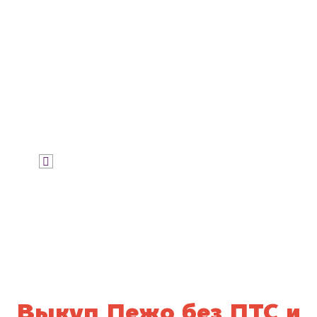
Узнать цену
Я даю согласие на обработку своих
персональных данных и соглашаюсь с
политикой конфиденциальности
Выкуп Пежо без ПТС и