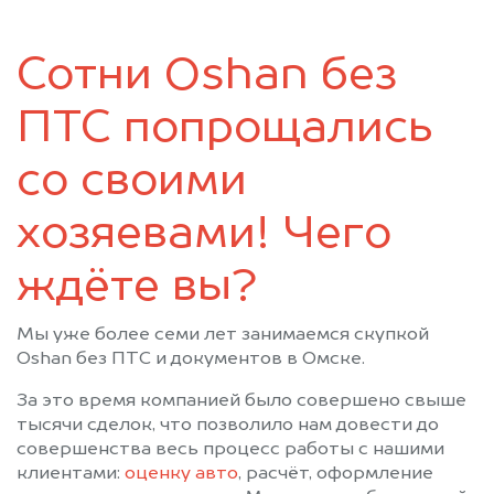
Таврическое
Тара
Тевриз
Тюкалинск
Сотни Oshan без
Усть-Ишим
Черлак
Шербакуль
ПТС попрощались
со своими
хозяевами! Чего
ждёте вы?
Мы уже более семи лет занимаемся скупкой
Oshan без ПТС и документов в Омске.
За это время компанией было совершено свыше
тысячи сделок, что позволило нам довести до
совершенства весь процесс работы с нашими
клиентами:
оценку авто
, расчёт, оформление