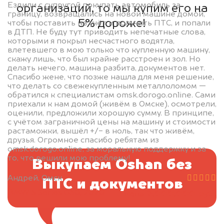
Ездили с супругой покупать автомобиль за
организаций, то мы купим его на
границу, возвращались на новой машине домой,
5% дороже!
чтобы поставить на учёт и получить ПТС, и попали
в ДТП. Не буду тут приводить непечатные слова,
которыми я покрыл несчастного водятла,
влетевшего в мою только что купленную машину,
скажу лишь, что был крайне расстроен и зол. Но
делать нечего, машина разбита, документов нет.
Спасибо жене, что позже нашла для меня решение,
что делать со свежекупленным металлоломом —
обратился к специалистам omsk.dorogo.online. Сами
приехали к нам домой (живём в Омске), осмотрели,
оценили, предложили хорошую сумму. В принципе,
с учётом заграничной цены на машину и стоимости
растаможки, вышёл +/- в ноль, так что живём,
друзья. Огромное спасибо ребятам из
omsk.dorogo.online, за моральную поддержку и за
то, что решили мою проблему!
Выкупаем Oshan без
Андрей, Омск
ПТС и документов
BMW 5 Series G30, 2020
2.000.000 руб.
цена