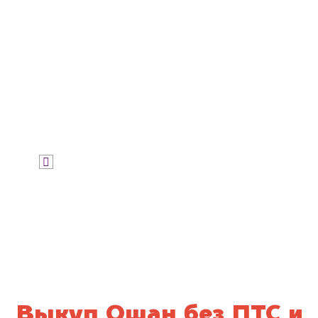
Узнать цену
Я даю согласие на обработку своих
персональных данных и соглашаюсь с
политикой конфиденциальности
Выкуп Ошан без ПТС и