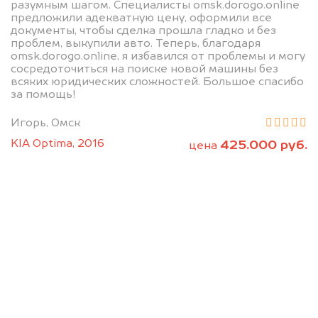
разумным шагом. Специалисты omsk.dorogo.online
предложили адекватную цену, оформили все
документы, чтобы сделка прошла гладко и без
проблем, выкупили авто. Теперь, благодаря
omsk.dorogo.online, я избавился от проблемы и могу
сосредоточиться на поиске новой машины без
всяких юридических сложностей. Большое спасибо
за помощь!
Мы консультируем
Игорь, Омск
абсолютно
KIA Optima, 2016
425.000 руб.
цена
БЕСПЛАТНО
Узнайте стоимость Ошан без ПТС и
документов на разбор.
Мы купим ваше авто на 20.000 руб.
дороже, чем предлагают на
автоаукционах.