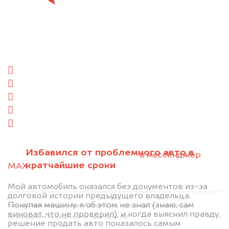
Отправьте фотографии автомобиля — через
минуту эксперт-оценщик назовёт сумму.
1. Сфотографируйте машину:
спереди
сзади
слева
справа
салон
2. Отправьте фотографии на номер
Избавился от проблемного авто в
+79584983298 по WhatsApp*,
в мессенджер
кратчайшие сроки
MAX
или на электронную почту
info@dorogo.online
Мой автомобиль оказался без документов из-за
долговой истории предыдущего владельца.
Покупая машину, я об этом не знал (знаю, сам
*принадлежит компании Meta Platforms, Inc., признанной экстремистской
виноват, что не проверил), и когда выяснил правду,
организацией и запрещённой на территории РФ
решение продать авто показалось самым