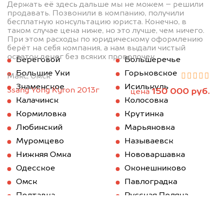
Держать её здесь дальше мы не можем – решили
продавать. Позвонили в компанию, получили
бесплатную консультацию юриста. Конечно, в
таком случае цена ниже, но это лучше, чем ничего.
При этом расходы по юридическому оформлению
берёт на себя компания, а нам выдали чистый
остаток денег без всяких проволочек.
Береговой
Большеречье
Большие Уки
Горьковское
Макс, Омск
Знаменское
Исилькуль
Ssang Yong Kyron 2013г
150 000 руб.
цена
Калачинск
Колосовка
Кормиловка
Крутинка
Любинский
Марьяновка
Муромцево
Называевск
Нижняя Омка
Нововаршавка
Одесское
Оконешниково
Омск
Павлоградка
Полтавка
Русская Поляна
Саргатское
Седельниково