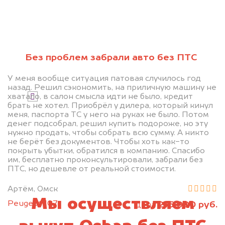
Без проблем забрали авто без ПТС
Узнать стоимость
У меня вообще ситуация патовая случилось год
назад. Решил сэкономить, на приличную машину не
хватало, в салон смысла идти не было, кредит
Я даю согласие на обработку своих
брать не хотел. Приобрёл у дилера, который кинул
персональных данных и соглашаюсь с
меня, паспорта ТС у него на руках не было. Потом
политикой конфиденциальности
денег подсобрал, решил купить подороже, но эту
нужно продать, чтобы собрать всю сумму. А никто
не берёт без документов. Чтобы хоть как-то
покрыть убытки, обратился в компанию. Спасибо
им, бесплатно проконсультировали, забрали без
ПТС, но дешевле от реальной стоимости.
Артём, Омск
Мы осуществляем
Peugeot 107
215 000 руб.
цена