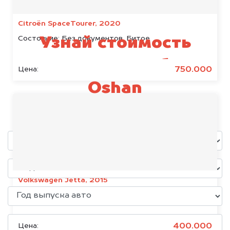
Citroën SpaceTourer, 2020
Состояние:
Без документов, Битое
Узнай стоимость
своего автомобиля
750.000
Цена:
Oshan
уже через пять минут!
Volkswagen Jetta, 2015
Состояние:
Без документов
400.000
Цена: