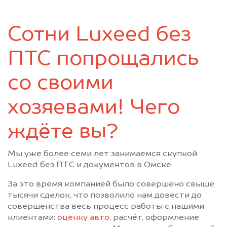
Таврическое
Тара
Тевриз
Тюкалинск
Сотни Luxeed без
Усть-Ишим
Черлак
Шербакуль
ПТС попрощались
со своими
хозяевами! Чего
ждёте вы?
Мы уже более семи лет занимаемся скупкой
Luxeed без ПТС и документов в Омске.
За это время компанией было совершено свыше
тысячи сделок, что позволило нам довести до
совершенства весь процесс работы с нашими
клиентами:
оценку авто
, расчёт, оформление