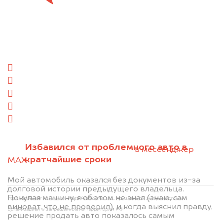
Отправьте фотографии автомобиля — через
минуту эксперт-оценщик назовёт сумму.
1. Сфотографируйте машину:
спереди
сзади
слева
справа
салон
2. Отправьте фотографии на номер
Избавился от проблемного авто в
+79584983298 по WhatsApp*,
в мессенджер
кратчайшие сроки
MAX
или на электронную почту
info@dorogo.online
Мой автомобиль оказался без документов из-за
долговой истории предыдущего владельца.
Покупая машину, я об этом не знал (знаю, сам
*принадлежит компании Meta Platforms, Inc., признанной экстремистской
виноват, что не проверил), и когда выяснил правду,
организацией и запрещённой на территории РФ
решение продать авто показалось самым