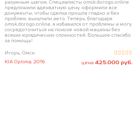
разумным шагом. Специалисты omsk.dorogo.online
предложили адекватную цену, оформили все
документы, чтобы сделка прошла гладко и без
проблем, выкупили авто. Теперь, благодаря
omsk.dorogo.online, я избавился от проблемы и могу
сосредоточиться на поиске новой машины без
всяких юридических сложностей. Большое спасибо
за помощь!
Мы консультируем
Игорь, Омск
абсолютно
KIA Optima, 2016
425.000 руб.
цена
БЕСПЛАТНО
Узнайте стоимость Люксид без ПТС
и документов на разбор.
Мы купим ваше авто на 20.000 руб.
дороже, чем предлагают на
автоаукционах.