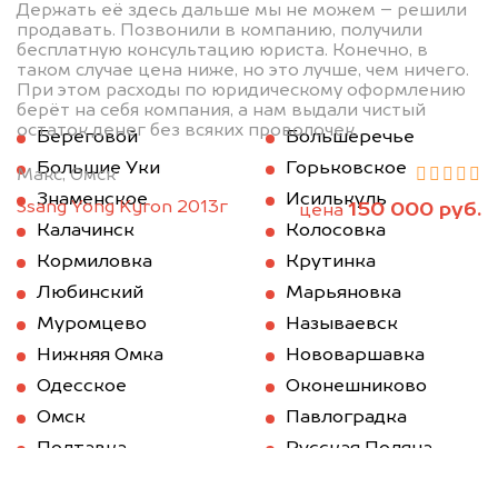
Держать её здесь дальше мы не можем – решили
продавать. Позвонили в компанию, получили
бесплатную консультацию юриста. Конечно, в
таком случае цена ниже, но это лучше, чем ничего.
При этом расходы по юридическому оформлению
берёт на себя компания, а нам выдали чистый
остаток денег без всяких проволочек.
Береговой
Большеречье
Большие Уки
Горьковское
Макс, Омск
Знаменское
Исилькуль
Ssang Yong Kyron 2013г
150 000 руб.
цена
Калачинск
Колосовка
Кормиловка
Крутинка
Любинский
Марьяновка
Муромцево
Называевск
Нижняя Омка
Нововаршавка
Одесское
Оконешниково
Омск
Павлоградка
Полтавка
Русская Поляна
Саргатское
Седельниково