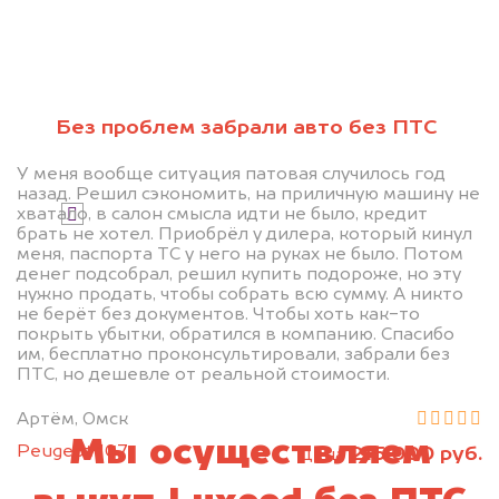
Без проблем забрали авто без ПТС
Узнать стоимость
У меня вообще ситуация патовая случилось год
назад. Решил сэкономить, на приличную машину не
хватало, в салон смысла идти не было, кредит
Я даю согласие на обработку своих
брать не хотел. Приобрёл у дилера, который кинул
персональных данных и соглашаюсь с
меня, паспорта ТС у него на руках не было. Потом
политикой конфиденциальности
денег подсобрал, решил купить подороже, но эту
нужно продать, чтобы собрать всю сумму. А никто
не берёт без документов. Чтобы хоть как-то
покрыть убытки, обратился в компанию. Спасибо
им, бесплатно проконсультировали, забрали без
ПТС, но дешевле от реальной стоимости.
Артём, Омск
Мы осуществляем
Peugeot 107
215 000 руб.
цена