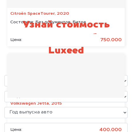
Citroën SpaceTourer, 2020
Состояние:
Без документов, Битое
Узнай стоимость
своего автомобиля
750.000
Цена:
Luxeed
уже через пять минут!
Volkswagen Jetta, 2015
Состояние:
Без документов
400.000
Цена: