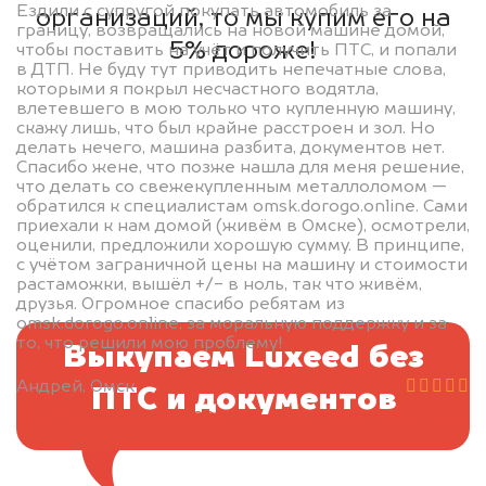
Ездили с супругой покупать автомобиль за
организаций, то мы купим его на
границу, возвращались на новой машине домой,
5% дороже!
чтобы поставить на учёт и получить ПТС, и попали
в ДТП. Не буду тут приводить непечатные слова,
которыми я покрыл несчастного водятла,
влетевшего в мою только что купленную машину,
скажу лишь, что был крайне расстроен и зол. Но
делать нечего, машина разбита, документов нет.
Спасибо жене, что позже нашла для меня решение,
что делать со свежекупленным металлоломом —
обратился к специалистам omsk.dorogo.online. Сами
приехали к нам домой (живём в Омске), осмотрели,
оценили, предложили хорошую сумму. В принципе,
с учётом заграничной цены на машину и стоимости
растаможки, вышёл +/- в ноль, так что живём,
друзья. Огромное спасибо ребятам из
omsk.dorogo.online, за моральную поддержку и за
то, что решили мою проблему!
Выкупаем Luxeed без
Андрей, Омск
ПТС и документов
BMW 5 Series G30, 2020
2.000.000 руб.
цена