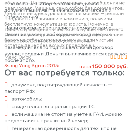
объявился. На звонки не отвечал, на сообщения не
— за наш счёт. Сбор всей необходимой
реагировал. Машина, само собой, без документов.
документации мы также возьмем на себя и
Держать её здесь дальше мы не можем – решили
поможем вам.
продавать. Позвонили в компанию, получили
бесплатную консультацию юриста. Конечно, в
Наши опытные специалисты помогут вам с
таком случае цена ниже, но это лучше, чем ничего.
решением всех необходимых юридических
При этом расходы по юридическому оформлению
берёт на себя компания, а нам выдали чистый
вопросов. Если вас всё устроит, мы
остаток денег без всяких проволочек.
незамедлительно подпишем с вами договор
купли-продажи. Деньги выплачиваются сразу же
Макс, Омск
после этого.
Ssang Yong Kyron 2013г
150 000 руб.
цена
От вас потребуется только:
документ, подтверждающий личность —
паспорт РФ;
автомобиль;
свидетельство о регистрации ТС;
если машина не стоит на учёте в ГАИ, можно
предоставить транзитный номер;
генеральная доверенность для тех, кто не