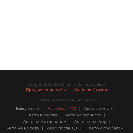
Copyright © 2026. omsk.dorogo.online.
Продвижение сайта — Кулешов Студия
Политика конфиденциальности
Выкуп авто
Авто без ПТС
Авто в аресте
Авто в залоге
Авто на запчасти
Авто на металлолом
Авто на разбор
Авто не на ходу
Авто после ДТП
Авто с пробегом