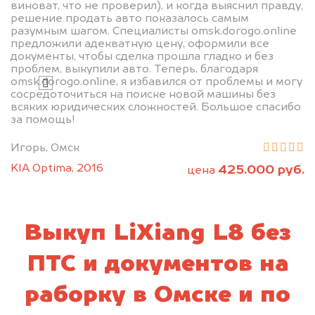
виноват, что не проверил), и когда выяснил правду,
решение продать авто показалось самым
разумным шагом. Специалисты omsk.dorogo.online
Узнать цену
предложили адекватную цену, оформили все
документы, чтобы сделка прошла гладко и без
проблем, выкупили авто. Теперь, благодаря
omsk.dorogo.online, я избавился от проблемы и могу
Я даю согласие на обработку своих
сосредоточиться на поиске новой машины без
персональных данных и соглашаюсь с
всяких юридических сложностей. Большое спасибо
политикой конфиденциальности
за помощь!
Игорь, Омск
KIA Optima, 2016
425.000 руб.
цена
Выкуп LiXiang L8 без
ПТС и документов на
раборку в Омске и по