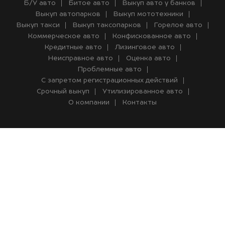
Б/У авто
Битое авто
Выкуп авто у банков
Выкуп автопарков
Выкуп мототехники
Выкуп такси
Выкуп таксопарков
Горелое авто
Коммерческое авто
Конфискованное авто
Кредитные авто
Лизинговое авто
Неисправное авто
Оценка авто
Проблемные авто
С запретом регистрационных действий
Срочный выкуп
Утилизированное авто
О компании
Контакты