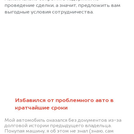
проведение сделки, а значит, предложить вам
выгодные условия сотрудничества.
Позвоните нам 8 (800)
551-81-15
Мы проконсультируем вас и
рассчитаем стоимость вашего
LiXiang L8 без ПТС.
Избавился от проблемного авто в
кратчайшие сроки
Мой автомобиль оказался без документов из-за
долговой истории предыдущего владельца.
Покупая машину, я об этом не знал (знаю, сам