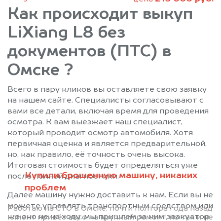
Как происходит выкуп
LiXiang L8 без
документов (ПТС) в
Омске ?
Всего в пару кликов вы оставляете свою заявку
на нашем сайте. Специалисты согласовывают с
вами все детали, включая время для проведения
осмотра. К вам выезжает наш специалист,
который проводит осмотр автомобиля. Хотя
первичная оценка и является предварительной,
но, как правило, её точность очень высока.
Итоговая стоимость будет определяться уже
Купили брошенную машину, никаких
после полной диагностики.
проблем
Далее машину нужно доставить к нам. Если вы не
можете управлять транспортным средством или
Работаю на СТО в Омске, почти полтора года назад
же оно не на ходу, мы пришлем за ним эвакуатор
клиент привёз авто на крупный ремонт, но так и не