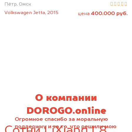
Пётр, Омск
Volkswagen Jetta, 2015
400.000 руб.
цена
О компании
DOROGO.online
Огромное спасибо за моральную
поддержку и за то, что решили мою
Сотни LiXiang L8