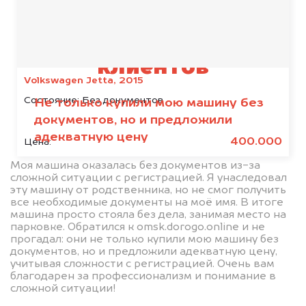
Отзывы наших
клиентов
Volkswagen Jetta, 2015
Состояние:
Без документов
Не только купили мою машину без
документов, но и предложили
адекватную цену
400.000
Цена:
Моя машина оказалась без документов из-за
сложной ситуации с регистрацией. Я унаследовал
эту машину от родственника, но не смог получить
все необходимые документы на моё имя. В итоге
машина просто стояла без дела, занимая место на
парковке. Обратился к omsk.dorogo.online и не
прогадал: они не только купили мою машину без
документов, но и предложили адекватную цену,
учитывая сложности с регистрацией. Очень вам
благодарен за профессионализм и понимание в
сложной ситуации!