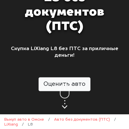
документов
(ПТС)
Скупка LiXiang L8 без ПТС за приличные
деньги!
Оценить авто
Выкуп авто в Омске
/
Авто без документов (ПТС)
/
LiXiang
/
L8