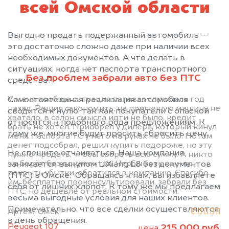
всей Омской области
Выгодно продать подержанный автомобиль —
это достаточно сложно даже при наличии всех
необходимых документов. А что делать в
ситуациях, когда нет паспорта транспортного
Без проблем забрали авто без ПТС
средства?
У меня вообще ситуация патовая случилось год
Самостоятельная реализация автомобиля
назад. Решил сэкономить, на приличную машину не
сводится к нулю, так как покупатели с опаской
хватало, в салон смысла идти не было, кредит
относятся к подобного рода предложениям. К
брать не хотел. Приобрёл у дилера, который кинул
тому же, многие будут просить сбросить цену.
меня, паспорта ТС у него на руках не было. Потом
денег подсобрал, решил купить подороже, но эту
Не спешите отчаиваться. Наша компания
нужно продать, чтобы собрать всю сумму. А никто
не берёт без документов. Чтобы хоть как-то
занимается выкупом LiXiang L8 без документов
покрыть убытки, обратился в компанию. Спасибо
(ПТС) в Омске. Обращаясь к нам, вы избавляете
им, бесплатно проконсультировали, забрали без
себя от лишних хлопот. К тому же мы предлагаем
ПТС, но дешевле от реальной стоимости.
весьма выгодные условия для наших клиентов.
Примечательно, что все сделки осуществляются
Артём, Омск
в день обращения.
Peugeot 107
215 000 руб.
цена