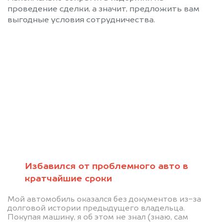
проведение сделки, а значит, предложить вам
выгодные условия сотрудничества.
Позвоните нам 8 (800)
551-81-15
Мы проконсультируем вас и
рассчитаем стоимость вашего
LiXiang L6 без ПТС.
Избавился от проблемного авто в
кратчайшие сроки
Мой автомобиль оказался без документов из-за
долговой истории предыдущего владельца.
Покупая машину, я об этом не знал (знаю, сам