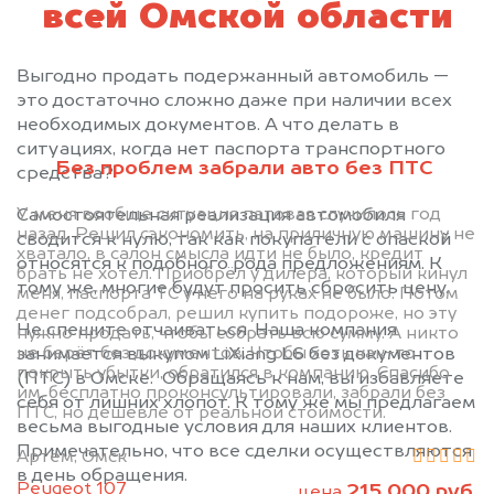
всей Омской области
Выгодно продать подержанный автомобиль —
это достаточно сложно даже при наличии всех
необходимых документов. А что делать в
ситуациях, когда нет паспорта транспортного
Без проблем забрали авто без ПТС
средства?
У меня вообще ситуация патовая случилось год
Самостоятельная реализация автомобиля
назад. Решил сэкономить, на приличную машину не
сводится к нулю, так как покупатели с опаской
хватало, в салон смысла идти не было, кредит
относятся к подобного рода предложениям. К
брать не хотел. Приобрёл у дилера, который кинул
тому же, многие будут просить сбросить цену.
меня, паспорта ТС у него на руках не было. Потом
денег подсобрал, решил купить подороже, но эту
Не спешите отчаиваться. Наша компания
нужно продать, чтобы собрать всю сумму. А никто
не берёт без документов. Чтобы хоть как-то
занимается выкупом LiXiang L6 без документов
покрыть убытки, обратился в компанию. Спасибо
(ПТС) в Омске. Обращаясь к нам, вы избавляете
им, бесплатно проконсультировали, забрали без
себя от лишних хлопот. К тому же мы предлагаем
ПТС, но дешевле от реальной стоимости.
весьма выгодные условия для наших клиентов.
Примечательно, что все сделки осуществляются
Артём, Омск
в день обращения.
Peugeot 107
215 000 руб.
цена