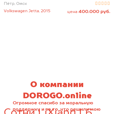
Пётр, Омск
Volkswagen Jetta, 2015
400.000 руб.
цена
О компании
DOROGO.online
Огромное спасибо за моральную
поддержку и за то, что решили мою
Сотни LiXiang L6