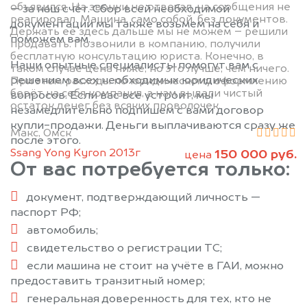
объявился. На звонки не отвечал, на сообщения не
— за наш счёт. Сбор всей необходимой
реагировал. Машина, само собой, без документов.
документации мы также возьмем на себя и
Держать её здесь дальше мы не можем – решили
поможем вам.
продавать. Позвонили в компанию, получили
бесплатную консультацию юриста. Конечно, в
Наши опытные специалисты помогут вам с
таком случае цена ниже, но это лучше, чем ничего.
решением всех необходимых юридических
При этом расходы по юридическому оформлению
берёт на себя компания, а нам выдали чистый
вопросов. Если вас всё устроит, мы
остаток денег без всяких проволочек.
незамедлительно подпишем с вами договор
купли-продажи. Деньги выплачиваются сразу же
Макс, Омск
после этого.
Ssang Yong Kyron 2013г
150 000 руб.
цена
От вас потребуется только:
документ, подтверждающий личность —
паспорт РФ;
автомобиль;
свидетельство о регистрации ТС;
если машина не стоит на учёте в ГАИ, можно
предоставить транзитный номер;
генеральная доверенность для тех, кто не