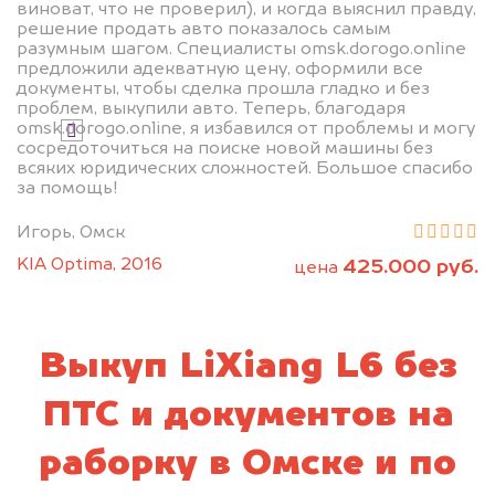
виноват, что не проверил), и когда выяснил правду,
решение продать авто показалось самым
разумным шагом. Специалисты omsk.dorogo.online
Узнать цену
предложили адекватную цену, оформили все
документы, чтобы сделка прошла гладко и без
проблем, выкупили авто. Теперь, благодаря
omsk.dorogo.online, я избавился от проблемы и могу
Я даю согласие на обработку своих
сосредоточиться на поиске новой машины без
персональных данных и соглашаюсь с
всяких юридических сложностей. Большое спасибо
политикой конфиденциальности
за помощь!
Игорь, Омск
KIA Optima, 2016
425.000 руб.
цена
Выкуп LiXiang L6 без
ПТС и документов на
раборку в Омске и по