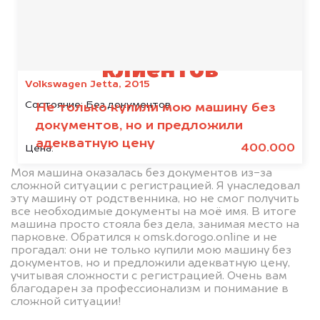
Отзывы наших
клиентов
Volkswagen Jetta, 2015
Состояние:
Без документов
Не только купили мою машину без
документов, но и предложили
адекватную цену
400.000
Цена:
Моя машина оказалась без документов из-за
сложной ситуации с регистрацией. Я унаследовал
эту машину от родственника, но не смог получить
все необходимые документы на моё имя. В итоге
машина просто стояла без дела, занимая место на
парковке. Обратился к omsk.dorogo.online и не
прогадал: они не только купили мою машину без
документов, но и предложили адекватную цену,
учитывая сложности с регистрацией. Очень вам
благодарен за профессионализм и понимание в
сложной ситуации!