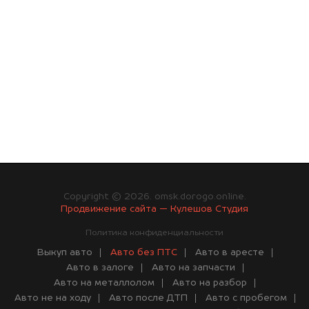
Copyright © 2026. omsk.dorogo.online.
Продвижение сайта — Кулешов Студия
Политика конфиденциальности
Выкуп авто
Авто без ПТС
Авто в аресте
Авто в залоге
Авто на запчасти
Авто на металлолом
Авто на разбор
Авто не на ходу
Авто после ДТП
Авто с пробегом