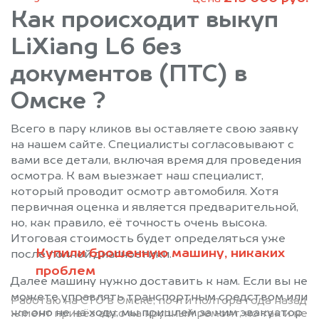
Как происходит выкуп
LiXiang L6 без
документов (ПТС) в
Омске ?
Всего в пару кликов вы оставляете свою заявку
на нашем сайте. Специалисты согласовывают с
вами все детали, включая время для проведения
осмотра. К вам выезжает наш специалист,
который проводит осмотр автомобиля. Хотя
первичная оценка и является предварительной,
но, как правило, её точность очень высока.
Итоговая стоимость будет определяться уже
Купили брошенную машину, никаких
после полной диагностики.
проблем
Далее машину нужно доставить к нам. Если вы не
можете управлять транспортным средством или
Работаю на СТО в Омске, почти полтора года назад
же оно не на ходу, мы пришлем за ним эвакуатор
клиент привёз авто на крупный ремонт, но так и не