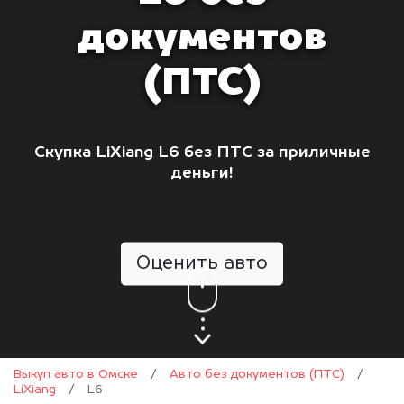
документов
(ПТС)
Скупка LiXiang L6 без ПТС за приличные
деньги!
Оценить авто
Выкуп авто в Омске
/
Авто без документов (ПТС)
/
LiXiang
/
L6