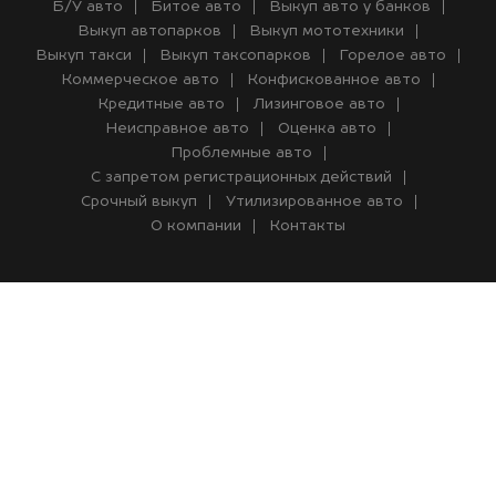
Б/У авто
Битое авто
Выкуп авто у банков
Выкуп автопарков
Выкуп мототехники
Выкуп такси
Выкуп таксопарков
Горелое авто
Коммерческое авто
Конфискованное авто
Кредитные авто
Лизинговое авто
Неисправное авто
Оценка авто
Проблемные авто
С запретом регистрационных действий
Срочный выкуп
Утилизированное авто
О компании
Контакты