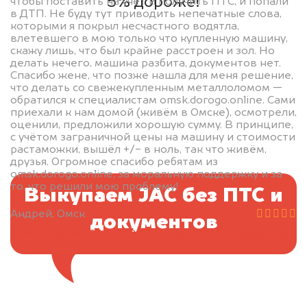
5% дороже!
чтобы поставить на учёт и получить ПТС, и попали
в ДТП. Не буду тут приводить непечатные слова,
которыми я покрыл несчастного водятла,
влетевшего в мою только что купленную машину,
скажу лишь, что был крайне расстроен и зол. Но
делать нечего, машина разбита, документов нет.
Спасибо жене, что позже нашла для меня решение,
что делать со свежекупленным металлоломом —
обратился к специалистам omsk.dorogo.online. Сами
приехали к нам домой (живём в Омске), осмотрели,
оценили, предложили хорошую сумму. В принципе,
с учётом заграничной цены на машину и стоимости
растаможки, вышёл +/- в ноль, так что живём,
друзья. Огромное спасибо ребятам из
omsk.dorogo.online, за моральную поддержку и за
то, что решили мою проблему!
Выкупаем JAC без ПТС и
Андрей, Омск
документов
BMW 5 Series G30, 2020
2.000.000 руб.
цена
Отправьте фотографии автомобиля — через