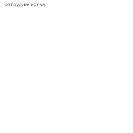
сотрудничества.
Позвоните нам: 8 (800)
551-81-15
Мы проконсультируем вас и
рассчитаем стоимость вашего JAC
без ПТС.