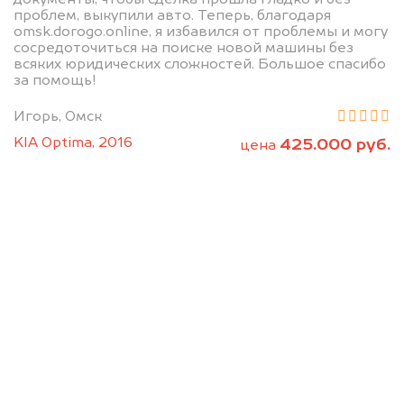
проблем, выкупили авто. Теперь, благодаря
omsk.dorogo.online, я избавился от проблемы и могу
сосредоточиться на поиске новой машины без
всяких юридических сложностей. Большое спасибо
за помощь!
Мы консультируем
Игорь, Омск
абсолютно
KIA Optima, 2016
425.000 руб.
цена
БЕСПЛАТНО
Узнайте стоимость Джак без ПТС и
документов на разбор.
Мы купим ваше авто на 20.000 руб.
дороже, чем предлагают на
автоаукционах.