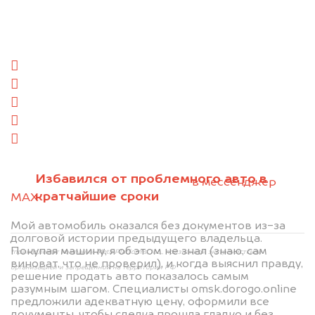
минуту эксперт-оценщик назовёт сумму.
1. Сфотографируйте машину:
спереди
сзади
слева
справа
салон
2. Отправьте фотографии на номер
Избавился от проблемного авто в
+79584983298 по WhatsApp*,
в мессенджер
кратчайшие сроки
MAX
или на электронную почту
info@dorogo.online
Мой автомобиль оказался без документов из-за
долговой истории предыдущего владельца.
Покупая машину, я об этом не знал (знаю, сам
*принадлежит компании Meta Platforms, Inc., признанной экстремистской
виноват, что не проверил), и когда выяснил правду,
организацией и запрещённой на территории РФ
решение продать авто показалось самым
разумным шагом. Специалисты omsk.dorogo.online
предложили адекватную цену, оформили все
документы, чтобы сделка прошла гладко и без