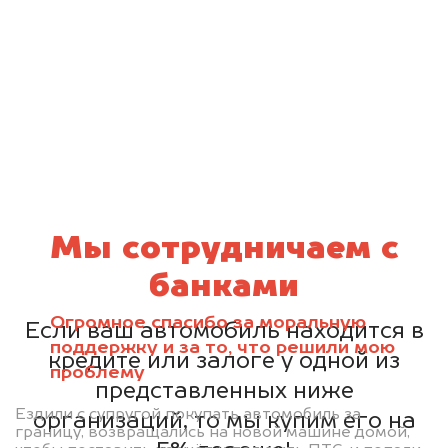
Мы сотрудничаем с
банками
Огромное спасибо за моральную
Если ваш автомобиль находится в
поддержку и за то, что решили мою
кредите или залоге у одной из
проблему
представленных ниже
Ездили с супругой покупать автомобиль за
организаций, то мы купим его на
границу, возвращались на новой машине домой,