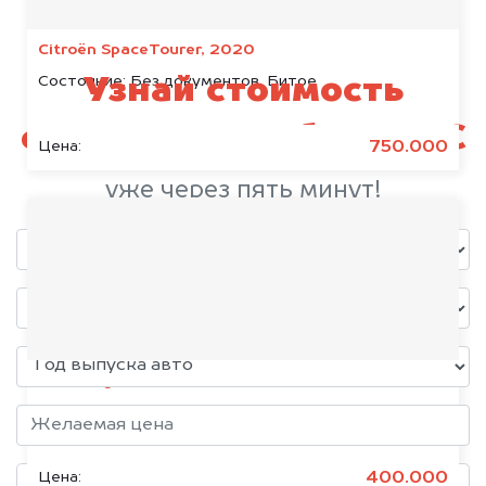
Citroën SpaceTourer, 2020
Состояние:
Без документов, Битое
Узнай стоимость
своего автомобиля JAC
750.000
Цена:
уже через пять минут!
Volkswagen Jetta, 2015
Состояние:
Без документов
400.000
Цена: