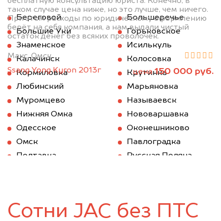
бесплатную консультацию юриста. Конечно, в
таком случае цена ниже, но это лучше, чем ничего.
Береговой
Большеречье
При этом расходы по юридическому оформлению
берёт на себя компания, а нам выдали чистый
Большие Уки
Горьковское
остаток денег без всяких проволочек.
Знаменское
Исилькуль
Макс, Омск
Калачинск
Колосовка
Ssang Yong Kyron 2013г
150 000 руб.
цена
Кормиловка
Крутинка
Любинский
Марьяновка
Муромцево
Называевск
Нижняя Омка
Нововаршавка
Одесское
Оконешниково
Омск
Павлоградка
Полтавка
Русская Поляна
Саргатское
Седельниково
Таврическое
Тара
Тевриз
Тюкалинск
Сотни JAC без ПТС
Усть-Ишим
Черлак