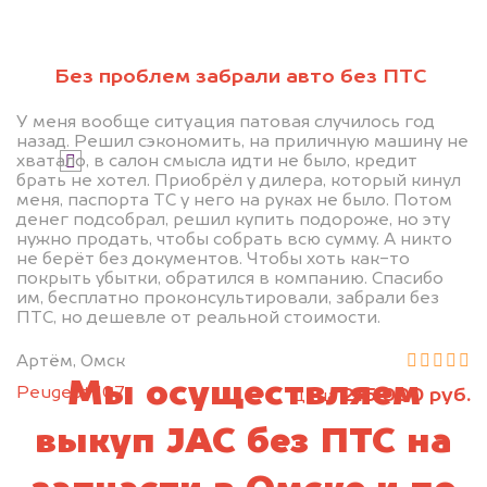
Без проблем забрали авто без ПТС
Узнать стоимость
У меня вообще ситуация патовая случилось год
назад. Решил сэкономить, на приличную машину не
хватало, в салон смысла идти не было, кредит
Я даю согласие на обработку своих
брать не хотел. Приобрёл у дилера, который кинул
персональных данных и соглашаюсь с
меня, паспорта ТС у него на руках не было. Потом
политикой конфиденциальности
денег подсобрал, решил купить подороже, но эту
нужно продать, чтобы собрать всю сумму. А никто
не берёт без документов. Чтобы хоть как-то
покрыть убытки, обратился в компанию. Спасибо
им, бесплатно проконсультировали, забрали без
ПТС, но дешевле от реальной стоимости.
Артём, Омск
Мы осуществляем
Peugeot 107
215 000 руб.
цена
выкуп JAC без ПТС на