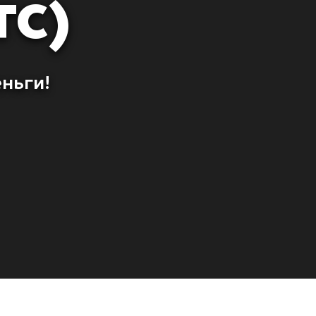
ТС)
ньги!