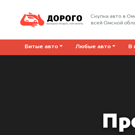
Скупка авто в Ом
всей Омской обл
Битые авто
Любые авто
В 
Пр