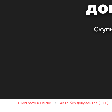
до
Скуп
Выкуп авто в Омске
/
Авто без документов (ПТС)