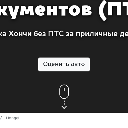
кументов (П
ка Хончи без ПТС за приличные де
Оценить авто
/
Hongqi