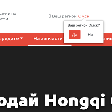
ске и по
Ваш регион:
Омск
асти
Ваш регион Омск?
Да
Нет
кредите
На запчасти
Коммерчески
одай Hongqi 