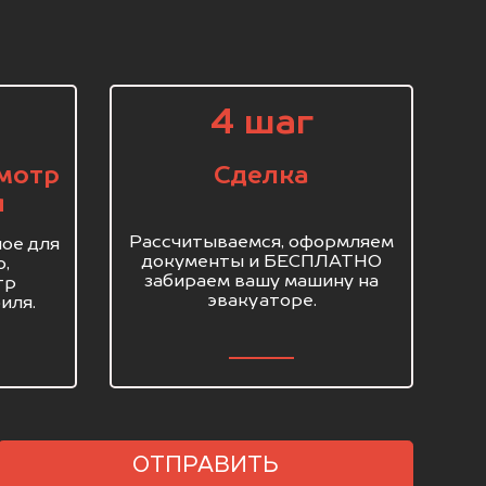
4 шаг
мотр
Сделка
я
Рассчитываемся, оформляем
ое для
документы и БЕСПЛАТНО
о,
забираем вашу машину на
тр
эвакуаторе.
иля.
ОТПРАВИТЬ