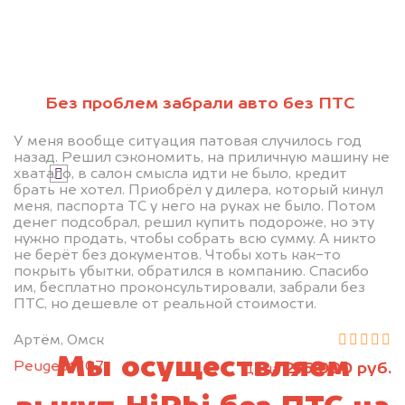
Без проблем забрали авто без ПТС
Узнать стоимость
У меня вообще ситуация патовая случилось год
назад. Решил сэкономить, на приличную машину не
хватало, в салон смысла идти не было, кредит
Я даю согласие на обработку своих
брать не хотел. Приобрёл у дилера, который кинул
персональных данных и соглашаюсь с
меня, паспорта ТС у него на руках не было. Потом
политикой конфиденциальности
денег подсобрал, решил купить подороже, но эту
нужно продать, чтобы собрать всю сумму. А никто
не берёт без документов. Чтобы хоть как-то
покрыть убытки, обратился в компанию. Спасибо
им, бесплатно проконсультировали, забрали без
ПТС, но дешевле от реальной стоимости.
Артём, Омск
Мы осуществляем
Peugeot 107
215 000 руб.
цена