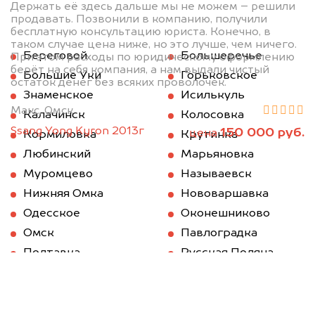
Держать её здесь дальше мы не можем – решили
продавать. Позвонили в компанию, получили
бесплатную консультацию юриста. Конечно, в
таком случае цена ниже, но это лучше, чем ничего.
Береговой
Большеречье
При этом расходы по юридическому оформлению
берёт на себя компания, а нам выдали чистый
Большие Уки
Горьковское
остаток денег без всяких проволочек.
Знаменское
Исилькуль
Макс, Омск
Калачинск
Колосовка
Ssang Yong Kyron 2013г
150 000 руб.
цена
Кормиловка
Крутинка
Любинский
Марьяновка
Муромцево
Называевск
Нижняя Омка
Нововаршавка
Одесское
Оконешниково
Омск
Павлоградка
Полтавка
Русская Поляна
Саргатское
Седельниково
Таврическое
Тара
Тевриз
Тюкалинск