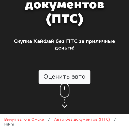
документов
(ПТС)
Скупка ХайФай без ПТС за приличные
деньги!
Оценить авто
Выкуп авто в Омске
/
Авто без документов (ПТС)
/
HiPhi