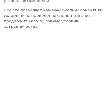
разбора автомобилей
Всё это позволяет нам максимально сократить
издержки на проведение сделки, а значит,
предложить вам выгодные условия
сотрудничества.
Позвоните нам: 8 (800)
551-81-15
Мы проконсультируем вас и
рассчитаем стоимость вашего
HiPhi без ПТС.