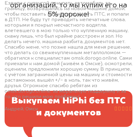
Ездили с супругой покупать автомобиль за
организаций, то мы купим его на
границу, возвращались на новой машине домой,
5% дороже!
чтобы поставить на учёт и получить ПТС, и попали
в ДТП. Не буду тут приводить непечатные слова,
которыми я покрыл несчастного водятла,
влетевшего в мою только что купленную машину,
скажу лишь, что был крайне расстроен и зол. Но
делать нечего, машина разбита, документов нет.
Спасибо жене, что позже нашла для меня решение,
что делать со свежекупленным металлоломом —
обратился к специалистам omsk.dorogo.online. Сами
приехали к нам домой (живём в Омске), осмотрели,
оценили, предложили хорошую сумму. В принципе,
с учётом заграничной цены на машину и стоимости
растаможки, вышёл +/- в ноль, так что живём,
друзья. Огромное спасибо ребятам из
omsk.dorogo.online, за моральную поддержку и за
то, что решили мою проблему!
Выкупаем HiPhi без ПТС
Андрей, Омск
и документов
BMW 5 Series G30, 2020
2.000.000 руб.
цена