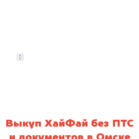
Узнать цену
Я даю согласие на обработку своих
персональных данных и соглашаюсь с
политикой конфиденциальности
Выкуп ХайФай без ПТС
и документов в Омске