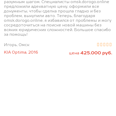
разумным шагом. Специалисты omsk.dorogo.online
предложили адекватную цену, оформили все
документы, чтобы сделка прошла гладко и без
проблем, выкупили авто. Теперь, благодаря
omsk.dorogo.online, я избавился от проблемы и могу
сосредоточиться на поиске новой машины без
всяких юридических сложностей. Большое спасибо
за помощь!
Мы консультируем
Игорь, Омск
абсолютно
KIA Optima, 2016
425.000 руб.
цена
БЕСПЛАТНО
Узнайте стоимость ХайФай без ПТС
и документов на разбор.
Мы купим ваше авто на 20.000 руб.
дороже, чем предлагают на
автоаукционах.