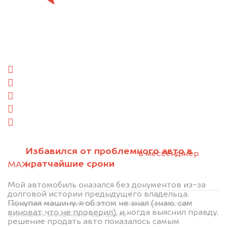
Отправьте фотографии автомобиля — через
минуту эксперт-оценщик назовёт сумму.
1. Сфотографируйте машину:
спереди
сзади
слева
справа
салон
2. Отправьте фотографии на номер
Избавился от проблемного авто в
+79584983298 по WhatsApp*,
в мессенджер
кратчайшие сроки
MAX
или на электронную почту
info@dorogo.online
Мой автомобиль оказался без документов из-за
долговой истории предыдущего владельца.
Покупая машину, я об этом не знал (знаю, сам
*принадлежит компании Meta Platforms, Inc., признанной экстремистской
виноват, что не проверил), и когда выяснил правду,
организацией и запрещённой на территории РФ
решение продать авто показалось самым