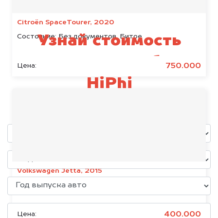
Citroën SpaceTourer, 2020
Состояние:
Без документов, Битое
Узнай стоимость
своего автомобиля
750.000
Цена:
HiPhi
уже через пять минут!
Volkswagen Jetta, 2015
Состояние:
Без документов
400.000
Цена: