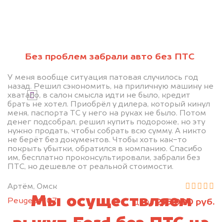
Без проблем забрали авто без ПТС
Узнать стоимость
У меня вообще ситуация патовая случилось год
назад. Решил сэкономить, на приличную машину не
хватало, в салон смысла идти не было, кредит
Я даю согласие на обработку своих
брать не хотел. Приобрёл у дилера, который кинул
персональных данных и соглашаюсь с
меня, паспорта ТС у него на руках не было. Потом
политикой конфиденциальности
денег подсобрал, решил купить подороже, но эту
нужно продать, чтобы собрать всю сумму. А никто
не берёт без документов. Чтобы хоть как-то
покрыть убытки, обратился в компанию. Спасибо
им, бесплатно проконсультировали, забрали без
ПТС, но дешевле от реальной стоимости.
Артём, Омск
Мы осуществляем
Peugeot 107
215 000 руб.
цена