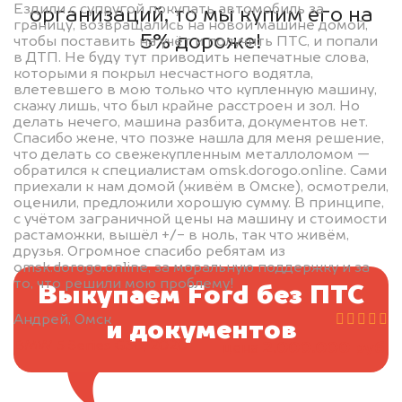
Ездили с супругой покупать автомобиль за
организаций, то мы купим его на
границу, возвращались на новой машине домой,
5% дороже!
чтобы поставить на учёт и получить ПТС, и попали
в ДТП. Не буду тут приводить непечатные слова,
которыми я покрыл несчастного водятла,
влетевшего в мою только что купленную машину,
скажу лишь, что был крайне расстроен и зол. Но
делать нечего, машина разбита, документов нет.
Спасибо жене, что позже нашла для меня решение,
что делать со свежекупленным металлоломом —
обратился к специалистам omsk.dorogo.online. Сами
приехали к нам домой (живём в Омске), осмотрели,
оценили, предложили хорошую сумму. В принципе,
с учётом заграничной цены на машину и стоимости
растаможки, вышёл +/- в ноль, так что живём,
друзья. Огромное спасибо ребятам из
omsk.dorogo.online, за моральную поддержку и за
то, что решили мою проблему!
Выкупаем Ford без ПТС
Андрей, Омск
и документов
BMW 5 Series G30, 2020
2.000.000 руб.
цена