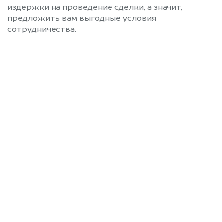
издержки на проведение сделки, а значит,
предложить вам выгодные условия
сотрудничества.
Позвоните нам: 8 (800)
551-81-15
Мы проконсультируем вас и
рассчитаем стоимость вашего Ford
без ПТС.