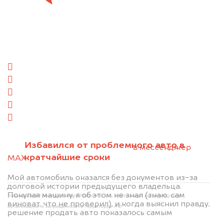
Отправьте фотографии автомобиля — через
минуту эксперт-оценщик назовёт сумму.
1. Сфотографируйте машину:
спереди
сзади
слева
справа
салон
2. Отправьте фотографии на номер
Избавился от проблемного авто в
+79584983298 по WhatsApp*,
в мессенджер
кратчайшие сроки
MAX
или на электронную почту
info@dorogo.online
Мой автомобиль оказался без документов из-за
долговой истории предыдущего владельца.
Покупая машину, я об этом не знал (знаю, сам
*принадлежит компании Meta Platforms, Inc., признанной экстремистской
виноват, что не проверил), и когда выяснил правду,
организацией и запрещённой на территории РФ
решение продать авто показалось самым