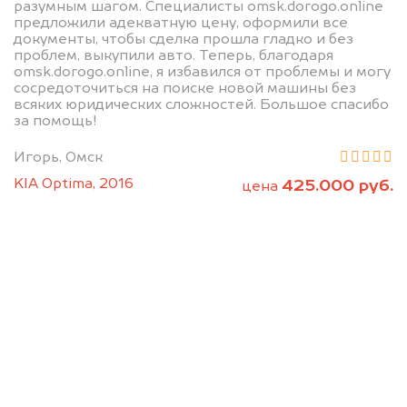
разумным шагом. Специалисты omsk.dorogo.online
предложили адекватную цену, оформили все
документы, чтобы сделка прошла гладко и без
проблем, выкупили авто. Теперь, благодаря
omsk.dorogo.online, я избавился от проблемы и могу
сосредоточиться на поиске новой машины без
всяких юридических сложностей. Большое спасибо
за помощь!
Мы консультируем
Игорь, Омск
абсолютно
KIA Optima, 2016
425.000 руб.
цена
БЕСПЛАТНО
Узнайте стоимость Форд без ПТС и
документов на разбор.
Мы купим ваше авто на 20.000 руб.
дороже, чем предлагают на
автоаукционах.