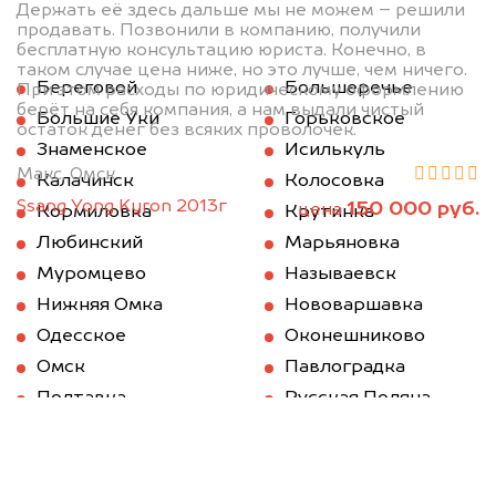
Держать её здесь дальше мы не можем – решили
продавать. Позвонили в компанию, получили
бесплатную консультацию юриста. Конечно, в
таком случае цена ниже, но это лучше, чем ничего.
Береговой
Большеречье
При этом расходы по юридическому оформлению
берёт на себя компания, а нам выдали чистый
Большие Уки
Горьковское
остаток денег без всяких проволочек.
Знаменское
Исилькуль
Макс, Омск
Калачинск
Колосовка
Ssang Yong Kyron 2013г
150 000 руб.
цена
Кормиловка
Крутинка
Любинский
Марьяновка
Муромцево
Называевск
Нижняя Омка
Нововаршавка
Одесское
Оконешниково
Омск
Павлоградка
Полтавка
Русская Поляна
Саргатское
Седельниково
Таврическое
Тара
Тевриз
Тюкалинск