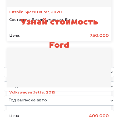
Citroën SpaceTourer, 2020
Состояние:
Без документов, Битое
Узнай стоимость
своего автомобиля
750.000
Цена:
Ford
уже через пять минут!
Volkswagen Jetta, 2015
Состояние:
Без документов
400.000
Цена: