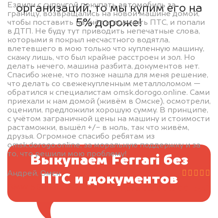
Ездили с супругой покупать автомобиль за
организаций, то мы купим его на
границу, возвращались на новой машине домой,
5% дороже!
чтобы поставить на учёт и получить ПТС, и попали
в ДТП. Не буду тут приводить непечатные слова,
которыми я покрыл несчастного водятла,
влетевшего в мою только что купленную машину,
скажу лишь, что был крайне расстроен и зол. Но
делать нечего, машина разбита, документов нет.
Спасибо жене, что позже нашла для меня решение,
что делать со свежекупленным металлоломом —
обратился к специалистам omsk.dorogo.online. Сами
приехали к нам домой (живём в Омске), осмотрели,
оценили, предложили хорошую сумму. В принципе,
с учётом заграничной цены на машину и стоимости
растаможки, вышёл +/- в ноль, так что живём,
друзья. Огромное спасибо ребятам из
omsk.dorogo.online, за моральную поддержку и за
то, что решили мою проблему!
Выкупаем Ferrari без
Андрей, Омск
ПТС и документов
BMW 5 Series G30, 2020
2.000.000 руб.
цена