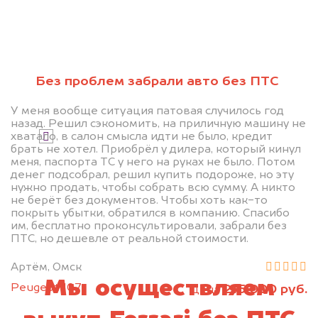
Без проблем забрали авто без ПТС
Узнать стоимость
У меня вообще ситуация патовая случилось год
назад. Решил сэкономить, на приличную машину не
хватало, в салон смысла идти не было, кредит
Я даю согласие на обработку своих
брать не хотел. Приобрёл у дилера, который кинул
персональных данных и соглашаюсь с
меня, паспорта ТС у него на руках не было. Потом
политикой конфиденциальности
денег подсобрал, решил купить подороже, но эту
нужно продать, чтобы собрать всю сумму. А никто
не берёт без документов. Чтобы хоть как-то
покрыть убытки, обратился в компанию. Спасибо
им, бесплатно проконсультировали, забрали без
ПТС, но дешевле от реальной стоимости.
Артём, Омск
Мы осуществляем
Peugeot 107
215 000 руб.
цена