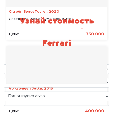
Citroën SpaceTourer, 2020
Состояние:
Без документов, Битое
Узнай стоимость
своего автомобиля
750.000
Цена:
Ferrari
уже через пять минут!
Volkswagen Jetta, 2015
Состояние:
Без документов
400.000
Цена: