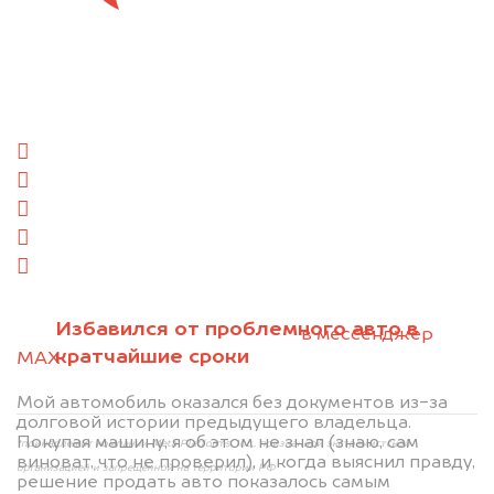
Отправьте фотографии автомобиля — через
минуту эксперт-оценщик назовёт сумму.
1. Сфотографируйте машину:
спереди
сзади
слева
справа
салон
2. Отправьте фотографии на номер
Избавился от проблемного авто в
+79584983298 по WhatsApp*,
в мессенджер
кратчайшие сроки
MAX
или на электронную почту
info@dorogo.online
Мой автомобиль оказался без документов из-за
долговой истории предыдущего владельца.
Покупая машину, я об этом не знал (знаю, сам
*принадлежит компании Meta Platforms, Inc., признанной экстремистской
виноват, что не проверил), и когда выяснил правду,
организацией и запрещённой на территории РФ
решение продать авто показалось самым