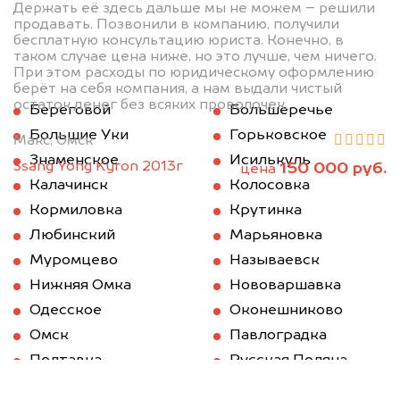
Держать её здесь дальше мы не можем – решили
продавать. Позвонили в компанию, получили
бесплатную консультацию юриста. Конечно, в
таком случае цена ниже, но это лучше, чем ничего.
При этом расходы по юридическому оформлению
берёт на себя компания, а нам выдали чистый
остаток денег без всяких проволочек.
Береговой
Большеречье
Большие Уки
Горьковское
Макс, Омск
Знаменское
Исилькуль
Ssang Yong Kyron 2013г
150 000 руб.
цена
Калачинск
Колосовка
Кормиловка
Крутинка
Любинский
Марьяновка
Муромцево
Называевск
Нижняя Омка
Нововаршавка
Одесское
Оконешниково
Омск
Павлоградка
Полтавка
Русская Поляна
Саргатское
Седельниково