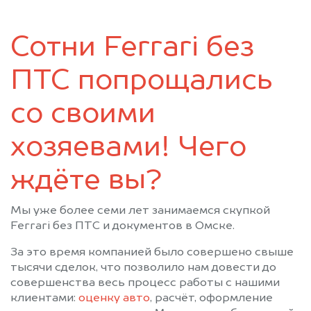
Таврическое
Тара
Тевриз
Тюкалинск
Сотни Ferrari без
Усть-Ишим
Черлак
Шербакуль
ПТС попрощались
со своими
хозяевами! Чего
ждёте вы?
Мы уже более семи лет занимаемся скупкой
Ferrari без ПТС и документов в Омске.
За это время компанией было совершено свыше
тысячи сделок, что позволило нам довести до
совершенства весь процесс работы с нашими
клиентами:
оценку авто
, расчёт, оформление