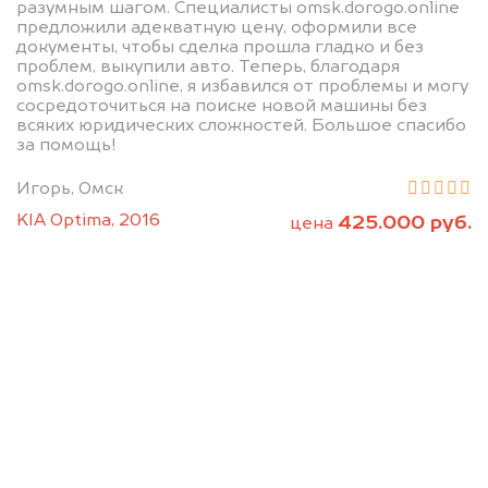
разумным шагом. Специалисты omsk.dorogo.online
предложили адекватную цену, оформили все
документы, чтобы сделка прошла гладко и без
проблем, выкупили авто. Теперь, благодаря
omsk.dorogo.online, я избавился от проблемы и могу
сосредоточиться на поиске новой машины без
всяких юридических сложностей. Большое спасибо
за помощь!
Мы консультируем
Игорь, Омск
абсолютно
KIA Optima, 2016
425.000 руб.
цена
БЕСПЛАТНО
Узнайте стоимость Феррари без
ПТС и документов на разбор.
Мы купим ваше авто на 20.000 руб.
дороже, чем предлагают на
автоаукционах.