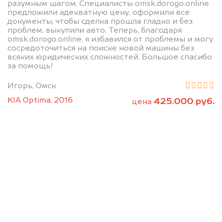
разумным шагом. Специалисты omsk.dorogo.online
предложили адекватную цену, оформили все
документы, чтобы сделка прошла гладко и без
проблем, выкупили авто. Теперь, благодаря
omsk.dorogo.online, я избавился от проблемы и могу
сосредоточиться на поиске новой машины без
всяких юридических сложностей. Большое спасибо
за помощь!
Мы консультируем
Игорь, Омск
абсолютно
KIA Optima, 2016
425.000 руб.
цена
БЕСПЛАТНО
Узнайте стоимость Датсун без ПТС
и документов на разбор.
Мы купим ваше авто на 20.000 руб.
дороже, чем предлагают на
автоаукционах.