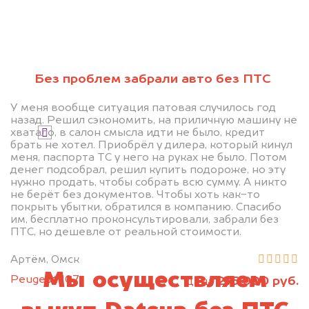
Без проблем забрали авто без ПТС
Узнать стоимость
У меня вообще ситуация патовая случилось год
назад. Решил сэкономить, на приличную машину не
хватало, в салон смысла идти не было, кредит
Я даю согласие на обработку своих
брать не хотел. Приобрёл у дилера, который кинул
персональных данных и соглашаюсь с
меня, паспорта ТС у него на руках не было. Потом
политикой конфиденциальности
денег подсобрал, решил купить подороже, но эту
нужно продать, чтобы собрать всю сумму. А никто
не берёт без документов. Чтобы хоть как-то
покрыть убытки, обратился в компанию. Спасибо
им, бесплатно проконсультировали, забрали без
ПТС, но дешевле от реальной стоимости.
Артём, Омск
Мы осуществляем
Peugeot 107
215 000 руб.
цена