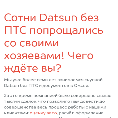
Таврическое
Тара
Тевриз
Тюкалинск
Сотни Datsun без
Усть-Ишим
Черлак
Шербакуль
ПТС попрощались
со своими
хозяевами! Чего
ждёте вы?
Мы уже более семи лет занимаемся скупкой
Datsun без ПТС и документов в Омске.
За это время компанией было совершено свыше
тысячи сделок, что позволило нам довести до
совершенства весь процесс работы с нашими
клиентами:
оценку авто
, расчёт, оформление