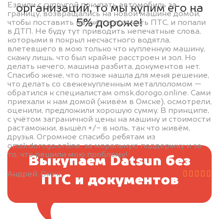
Ездили с супругой покупать автомобиль за
организаций, то мы купим его на
границу, возвращались на новой машине домой,
5% дороже!
чтобы поставить на учёт и получить ПТС, и попали
в ДТП. Не буду тут приводить непечатные слова,
которыми я покрыл несчастного водятла,
влетевшего в мою только что купленную машину,
скажу лишь, что был крайне расстроен и зол. Но
делать нечего, машина разбита, документов нет.
Спасибо жене, что позже нашла для меня решение,
что делать со свежекупленным металлоломом —
обратился к специалистам omsk.dorogo.online. Сами
приехали к нам домой (живём в Омске), осмотрели,
оценили, предложили хорошую сумму. В принципе,
с учётом заграничной цены на машину и стоимости
растаможки, вышёл +/- в ноль, так что живём,
друзья. Огромное спасибо ребятам из
omsk.dorogo.online, за моральную поддержку и за
то, что решили мою проблему!
Выкупаем Datsun без
Андрей, Омск
ПТС и документов
BMW 5 Series G30, 2020
2.000.000 руб.
цена