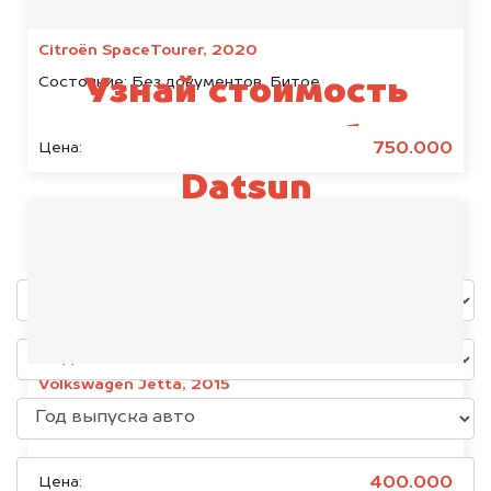
Citroën SpaceTourer, 2020
Состояние:
Без документов, Битое
Узнай стоимость
своего автомобиля
750.000
Цена:
Datsun
уже через пять минут!
Volkswagen Jetta, 2015
Состояние:
Без документов
400.000
Цена: