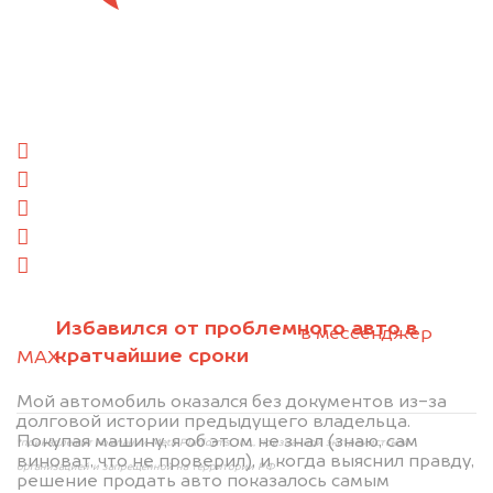
Отправьте фотографии автомобиля — через
минуту эксперт-оценщик назовёт сумму.
1. Сфотографируйте машину:
спереди
сзади
слева
справа
салон
2. Отправьте фотографии на номер
Избавился от проблемного авто в
+79584983298 по WhatsApp*,
в мессенджер
кратчайшие сроки
MAX
или на электронную почту
info@dorogo.online
Мой автомобиль оказался без документов из-за
долговой истории предыдущего владельца.
Покупая машину, я об этом не знал (знаю, сам
*принадлежит компании Meta Platforms, Inc., признанной экстремистской
виноват, что не проверил), и когда выяснил правду,
организацией и запрещённой на территории РФ
решение продать авто показалось самым