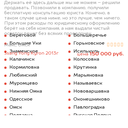
Держать её здесь дальше мы не можем – решили
продавать. Позвонили в компанию, получили
бесплатную консультацию юриста. Конечно, в
таком случае цена ниже, но это лучше, чем ничего.
При этом расходы по юридическому оформлению
берёт на себя компания, а нам выдали чистый
остаток денег без всяких проволочек.
Береговой
Большеречье
Большие Уки
Горьковское
Макс, Омск
Знаменское
Исилькуль
Ssang Yong Kyron 2013г
150 000 руб.
цена
Калачинск
Колосовка
Кормиловка
Крутинка
Любинский
Марьяновка
Муромцево
Называевск
Нижняя Омка
Нововаршавка
Одесское
Оконешниково
Омск
Павлоградка
Полтавка
Русская Поляна
Саргатское
Седельниково