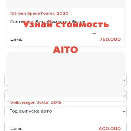
Citroën SpaceTourer, 2020
Состояние:
Без документов, Битое
Узнай стоимость
своего автомобиля
750.000
Цена:
AITO
уже через пять минут!
Volkswagen Jetta, 2015
Состояние:
Без документов
400.000
Цена: