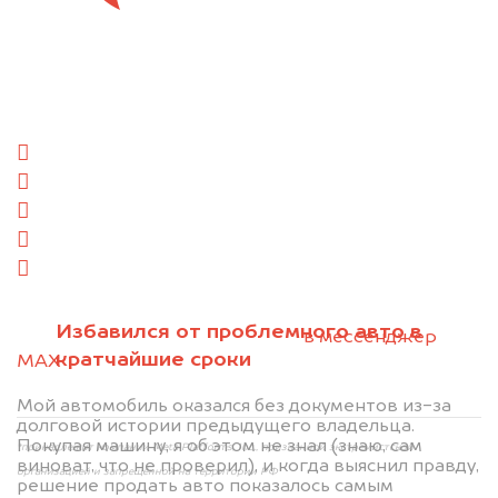
Отправьте фотографии автомобиля — через
минуту эксперт-оценщик назовёт сумму.
1. Сфотографируйте машину:
спереди
сзади
слева
справа
салон
2. Отправьте фотографии на номер
Избавился от проблемного авто в
+79584983298 по WhatsApp*,
в мессенджер
кратчайшие сроки
MAX
или на электронную почту
info@dorogo.online
Мой автомобиль оказался без документов из-за
долговой истории предыдущего владельца.
Покупая машину, я об этом не знал (знаю, сам
*принадлежит компании Meta Platforms, Inc., признанной экстремистской
виноват, что не проверил), и когда выяснил правду,
организацией и запрещённой на территории РФ
решение продать авто показалось самым