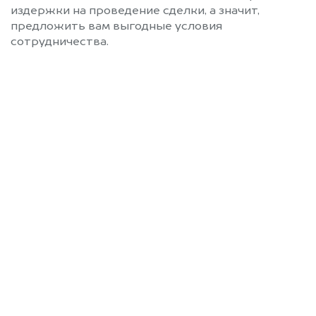
издержки на проведение сделки, а значит,
предложить вам выгодные условия
сотрудничества.
Позвоните нам: 8 (800)
551-81-15
Мы проконсультируем вас и
рассчитаем стоимость вашего AITO
без ПТС.