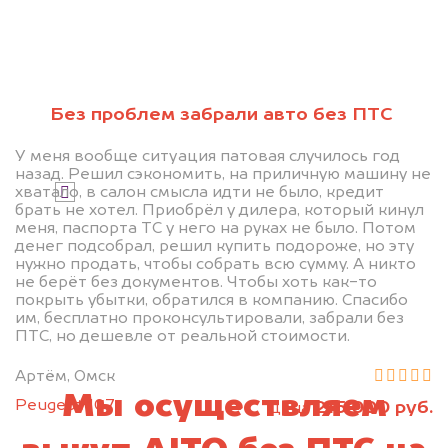
Без проблем забрали авто без ПТС
Узнать стоимость
У меня вообще ситуация патовая случилось год
назад. Решил сэкономить, на приличную машину не
хватало, в салон смысла идти не было, кредит
Я даю согласие на обработку своих
брать не хотел. Приобрёл у дилера, который кинул
персональных данных и соглашаюсь с
меня, паспорта ТС у него на руках не было. Потом
политикой конфиденциальности
денег подсобрал, решил купить подороже, но эту
нужно продать, чтобы собрать всю сумму. А никто
не берёт без документов. Чтобы хоть как-то
покрыть убытки, обратился в компанию. Спасибо
им, бесплатно проконсультировали, забрали без
ПТС, но дешевле от реальной стоимости.
Артём, Омск
Мы осуществляем
Peugeot 107
215 000 руб.
цена