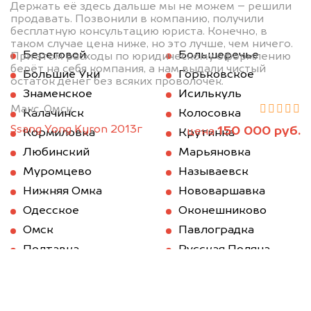
Держать её здесь дальше мы не можем – решили
продавать. Позвонили в компанию, получили
бесплатную консультацию юриста. Конечно, в
таком случае цена ниже, но это лучше, чем ничего.
Береговой
Большеречье
При этом расходы по юридическому оформлению
берёт на себя компания, а нам выдали чистый
Большие Уки
Горьковское
остаток денег без всяких проволочек.
Знаменское
Исилькуль
Макс, Омск
Калачинск
Колосовка
Ssang Yong Kyron 2013г
150 000 руб.
цена
Кормиловка
Крутинка
Любинский
Марьяновка
Муромцево
Называевск
Нижняя Омка
Нововаршавка
Одесское
Оконешниково
Омск
Павлоградка
Полтавка
Русская Поляна
Саргатское
Седельниково
Таврическое
Тара
Тевриз
Тюкалинск