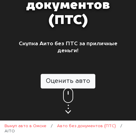
документов
(ПТС)
Скупка Аито без ПТС за приличные
деньги!
Оценить авто
Выкуп авто в Омске
/
Авто без документов (ПТС)
/
AITO