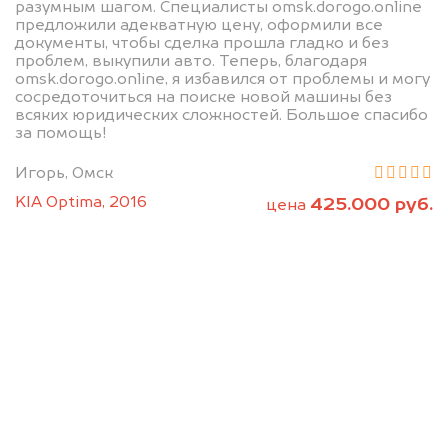
разумным шагом. Специалисты omsk.dorogo.online
предложили адекватную цену, оформили все
документы, чтобы сделка прошла гладко и без
проблем, выкупили авто. Теперь, благодаря
omsk.dorogo.online, я избавился от проблемы и могу
сосредоточиться на поиске новой машины без
всяких юридических сложностей. Большое спасибо
за помощь!
Мы консультируем
Игорь, Омск
абсолютно
KIA Optima, 2016
425.000 руб.
цена
БЕСПЛАТНО
Узнайте стоимость Аито без ПТС и
документов на разбор.
Мы купим ваше авто на 20.000 руб.
дороже, чем предлагают на
автоаукционах.